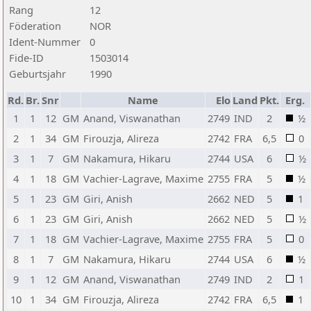
Rang
12
Föderation
NOR
Ident-Nummer
0
Fide-ID
1503014
Geburtsjahr
1990
Rd.
Br.
Snr
Name
Elo
Land
Pkt.
Erg.
1
1
12
GM
Anand, Viswanathan
2749
IND
2
½
2
1
34
GM
Firouzja, Alireza
2742
FRA
6,5
0
3
1
7
GM
Nakamura, Hikaru
2744
USA
6
½
4
1
18
GM
Vachier-Lagrave, Maxime
2755
FRA
5
½
5
1
23
GM
Giri, Anish
2662
NED
5
1
6
1
23
GM
Giri, Anish
2662
NED
5
½
7
1
18
GM
Vachier-Lagrave, Maxime
2755
FRA
5
0
8
1
7
GM
Nakamura, Hikaru
2744
USA
6
½
9
1
12
GM
Anand, Viswanathan
2749
IND
2
1
10
1
34
GM
Firouzja, Alireza
2742
FRA
6,5
1