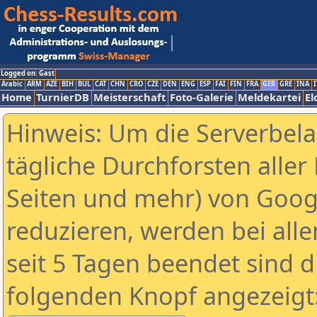
Logged on: Gast
Arabic
ARM
AZE
BIH
BUL
CAT
CHN
CRO
CZE
DEN
ENG
ESP
FAI
FIN
FRA
GER
GRE
INA
I
Home
TurnierDB
Meisterschaft
Foto-Galerie
Meldekartei
El
Hinweis: Um die Serverbel
tägliche Durchforsten aller 
Seiten und mehr) von Goog
reduzieren, werden bei alle
seit 5 Tagen beendet sind d
folgenden Knopf angezeigt