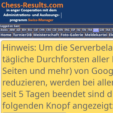
Logged on: Gast
Arabic
ARM
AZE
BIH
BUL
CAT
CHN
CRO
CZE
DEN
ENG
ESP
FAI
FIN
FRA
GER
GRE
INA
I
Home
TurnierDB
Meisterschaft
Foto-Galerie
Meldekartei
El
Hinweis: Um die Serverbel
tägliche Durchforsten aller 
Seiten und mehr) von Goog
reduzieren, werden bei alle
seit 5 Tagen beendet sind d
folgenden Knopf angezeigt