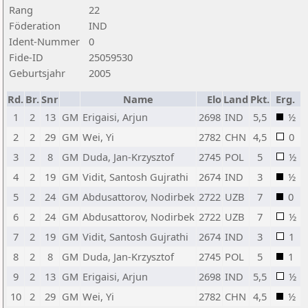
Rang
22
Föderation
IND
Ident-Nummer
0
Fide-ID
25059530
Geburtsjahr
2005
Rd.
Br.
Snr
Name
Elo
Land
Pkt.
Erg.
1
2
13
GM
Erigaisi, Arjun
2698
IND
5,5
½
2
2
29
GM
Wei, Yi
2782
CHN
4,5
0
3
2
8
GM
Duda, Jan-Krzysztof
2745
POL
5
½
4
2
19
GM
Vidit, Santosh Gujrathi
2674
IND
3
½
5
2
24
GM
Abdusattorov, Nodirbek
2722
UZB
7
0
6
2
24
GM
Abdusattorov, Nodirbek
2722
UZB
7
½
7
2
19
GM
Vidit, Santosh Gujrathi
2674
IND
3
1
8
2
8
GM
Duda, Jan-Krzysztof
2745
POL
5
1
9
2
13
GM
Erigaisi, Arjun
2698
IND
5,5
½
10
2
29
GM
Wei, Yi
2782
CHN
4,5
½