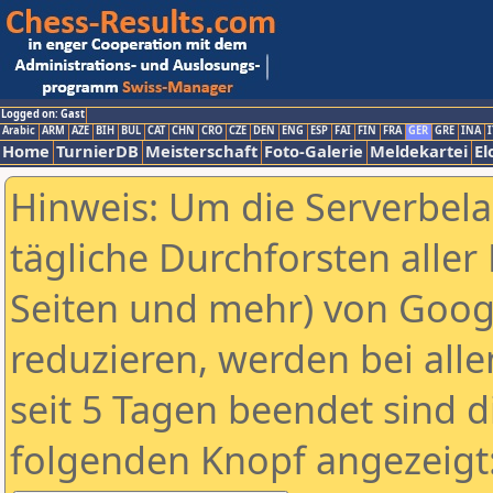
Logged on: Gast
Arabic
ARM
AZE
BIH
BUL
CAT
CHN
CRO
CZE
DEN
ENG
ESP
FAI
FIN
FRA
GER
GRE
INA
I
Home
TurnierDB
Meisterschaft
Foto-Galerie
Meldekartei
El
Hinweis: Um die Serverbel
tägliche Durchforsten aller 
Seiten und mehr) von Goog
reduzieren, werden bei alle
seit 5 Tagen beendet sind d
folgenden Knopf angezeigt