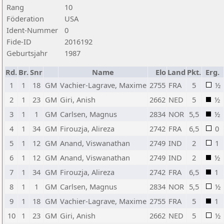
Rang
10
Föderation
USA
Ident-Nummer
0
Fide-ID
2016192
Geburtsjahr
1987
Rd.
Br.
Snr
Name
Elo
Land
Pkt.
Erg.
1
1
18
GM
Vachier-Lagrave, Maxime
2755
FRA
5
½
2
1
23
GM
Giri, Anish
2662
NED
5
½
3
1
1
GM
Carlsen, Magnus
2834
NOR
5,5
½
4
1
34
GM
Firouzja, Alireza
2742
FRA
6,5
0
5
1
12
GM
Anand, Viswanathan
2749
IND
2
1
6
1
12
GM
Anand, Viswanathan
2749
IND
2
½
7
1
34
GM
Firouzja, Alireza
2742
FRA
6,5
1
8
1
1
GM
Carlsen, Magnus
2834
NOR
5,5
½
9
1
18
GM
Vachier-Lagrave, Maxime
2755
FRA
5
1
10
1
23
GM
Giri, Anish
2662
NED
5
½