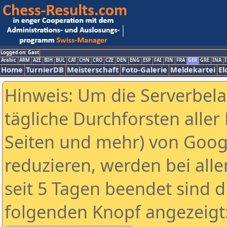
Logged on: Gast
Arabic
ARM
AZE
BIH
BUL
CAT
CHN
CRO
CZE
DEN
ENG
ESP
FAI
FIN
FRA
GER
GRE
INA
I
Home
TurnierDB
Meisterschaft
Foto-Galerie
Meldekartei
El
Hinweis: Um die Serverbel
tägliche Durchforsten aller 
Seiten und mehr) von Goog
reduzieren, werden bei alle
seit 5 Tagen beendet sind d
folgenden Knopf angezeigt