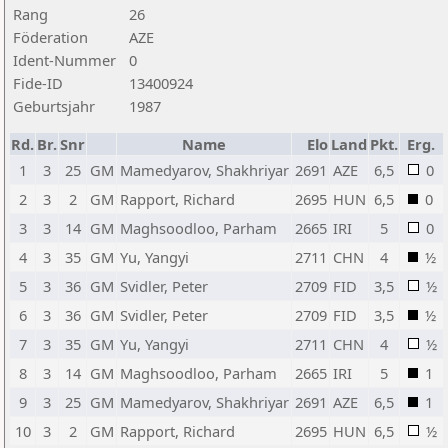
Rang
26
Föderation
AZE
Ident-Nummer
0
Fide-ID
13400924
Geburtsjahr
1987
Rd.
Br.
Snr
Name
Elo
Land
Pkt.
Erg.
1
3
25
GM
Mamedyarov, Shakhriyar
2691
AZE
6,5
0
2
3
2
GM
Rapport, Richard
2695
HUN
6,5
0
3
3
14
GM
Maghsoodloo, Parham
2665
IRI
5
0
4
3
35
GM
Yu, Yangyi
2711
CHN
4
½
5
3
36
GM
Svidler, Peter
2709
FID
3,5
½
6
3
36
GM
Svidler, Peter
2709
FID
3,5
½
7
3
35
GM
Yu, Yangyi
2711
CHN
4
½
8
3
14
GM
Maghsoodloo, Parham
2665
IRI
5
1
9
3
25
GM
Mamedyarov, Shakhriyar
2691
AZE
6,5
1
10
3
2
GM
Rapport, Richard
2695
HUN
6,5
½