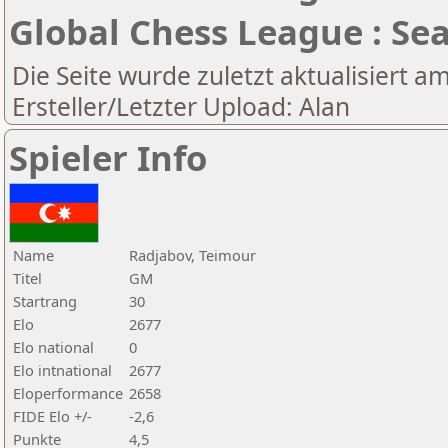
Global Chess League : Se
Die Seite wurde zuletzt aktualisiert a
Ersteller/Letzter Upload: Alan
Spieler Info
Name
Radjabov, Teimour
Titel
GM
Startrang
30
Elo
2677
Elo national
0
Elo intnational
2677
Eloperformance
2658
FIDE Elo +/-
-2,6
Punkte
4,5