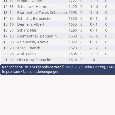
11
11
Fridlin, Daniel
1727
0
1 - 0
0
12
33
Schallock, Helmut
1425
0
½ - ½
0
13
14
Blumenthal Tuset, Sebastian
1693
0
½ - ½
0
14
35
Schlicht, Benedicte
1330
0
0 - 1
0
15
16
Deinlein, Albert
1655
0
0 - 1
0
16
37
Scharr, Nils
1296
0
0 - 1
0
17
18
Blumenthal, Benjamin
1633
0
½ - ½
0
18
39
Rajaneesh, Advait
1062
0
0 - 1
0
19
20
Kaza, Charith
1623
0
½ - ½
0
20
26
Atal, Parsa
1505
0
1 - 0
0
21
41
Hüseinov, Sebaydin
1616
0
0
Der Schachturnier-Ergebnis-Server
© 2006-2026 Heinz Herzog
, CMS
Impressum / Nutzungsbedingungen