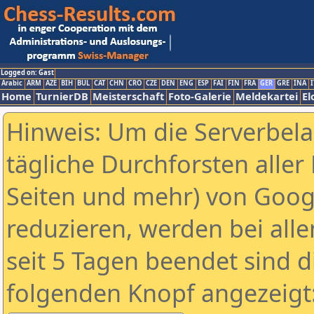
Logged on: Gast
Arabic
ARM
AZE
BIH
BUL
CAT
CHN
CRO
CZE
DEN
ENG
ESP
FAI
FIN
FRA
GER
GRE
INA
I
Home
TurnierDB
Meisterschaft
Foto-Galerie
Meldekartei
El
Hinweis: Um die Serverbel
tägliche Durchforsten aller 
Seiten und mehr) von Goog
reduzieren, werden bei alle
seit 5 Tagen beendet sind d
folgenden Knopf angezeigt