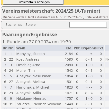
Vereinsmeisterschaft 2024/25 (A-Turnier)
Die Seite wurde zuletzt aktualisiert am 16.06.2025 02:16:06, Ersteller/Letzte
Suche nach Spieler
Paarungen/Ergebnisse
1. Runde am 27.09.2024 um 19:30
Br.
Nr.
Weiß
Elo
Pkt.
Ergebnis
Pkt.
1
1
Mohylnyi, Stepan
2184
0
- - +
0
2
22
Kost, Andreas
1580
0
0 - 1
0
F
3
3
Deschler, Arne
2080
0
1 - 0
0
4
24
Müller, Tim
1542
0
0 - 1
0
5
5
Albayrak, Nese Pinar
1864
0
1 - 0
0
6
27
Albayrak, Melissa
1501
0
0 - 1
0
7
7
Himonakis, Michael
1823
0
+ - -
0
8
29
Albayrak, Atilla
1471
0
½ - ½
0
9
9
Nikolaiev, Hennadii
1757
0
1 - 0
0
10
31
Zaudtke, Friedrich Wilhelm
1448
0
0 - 1
0