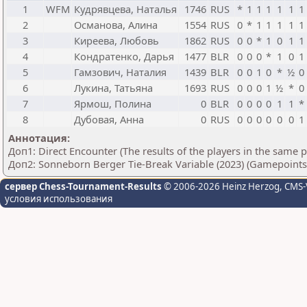
1
WFM
Кудрявцева, Наталья
1746
RUS
*
1
1
1
1
1
1
2
Османова, Алина
1554
RUS
0
*
1
1
1
1
1
3
Киреева, Любовь
1862
RUS
0
0
*
1
0
1
1
4
Кондратенко, Дарья
1477
BLR
0
0
0
*
1
0
1
5
Гамзович, Наталия
1439
BLR
0
0
1
0
*
½
0
6
Лукина, Татьяна
1693
RUS
0
0
0
1
½
*
0
7
Ярмош, Полина
0
BLR
0
0
0
0
1
1
*
8
Дубовая, Анна
0
RUS
0
0
0
0
0
0
1
Аннотация:
Доп1: Direct Encounter (The results of the players in the same 
Доп2: Sonneborn Berger Tie-Break Variable (2023) (Gamepoints
сервер Chess-Tournament-Results
© 2006-2026 Heinz Herzog
, CMS-
условия использования