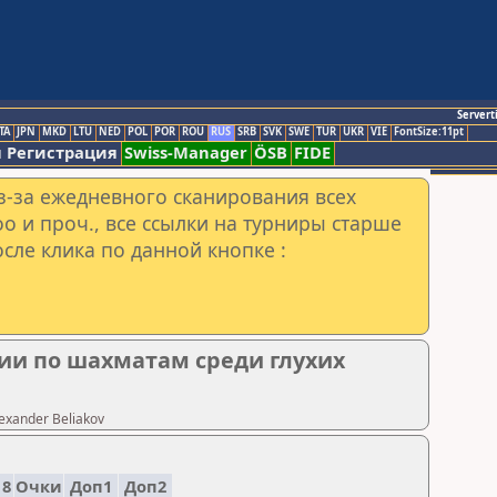
Servert
TA
JPN
MKD
LTU
NED
POL
POR
ROU
RUS
SRB
SVK
SWE
TUR
UKR
VIE
FontSize:11pt
 Регистрация
Swiss-Manager
ÖSB
FIDE
з-за ежедневного сканирования всех
o и проч., все ссылки на турниры старше
сле клика по данной кнопке :
сии по шахматам среди глухих
exander Beliakov
8
Очки
Доп1
Доп2