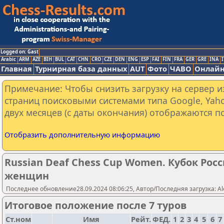
Logged on: Gast
Arabic
ARM
AZE
BIH
BUL
CAT
CHN
CRO
CZE
DEN
ENG
ESP
FAI
FIN
FRA
GER
GRE
INA
I
Главная
Турнирная база данных
AUT
Фото
ЧАВО
Онлайн
Примечание: Чтобы снизить загрузку на сервер и
страниц поисковыми системами типа Google, Yaho
двух месяцев (с даты окончания) отображаются по
Отобразить дополнительную информацию
Russian Deaf Chess Cup Women. Кубок Рос
женщин
Последнее обновление28.09.2024 08:06:25, Автор/Последняя загрузка: Al
Итоговое положение после 7 туров
Ст.ном
Имя
Рейт.
ФЕД.
1
2
3
4
5
6
7