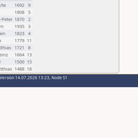
Ute
1692
9
1808
5
-Peter
1870
2
im
1935
3
fen
1823
4
n
1779
11
tthias
1721
8
einz
1664
13
r
1500
15
tthias
1488
18
-Version 14.07.2026 13:23, Node S1