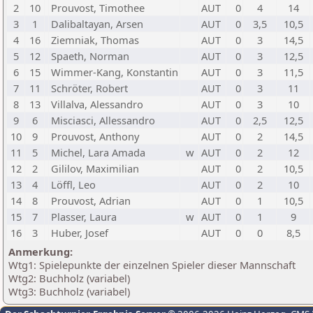
2
10
Prouvost, Timothee
AUT
0
4
14
3
1
Dalibaltayan, Arsen
AUT
0
3,5
10,5
4
16
Ziemniak, Thomas
AUT
0
3
14,5
5
12
Spaeth, Norman
AUT
0
3
12,5
6
15
Wimmer-Kang, Konstantin
AUT
0
3
11,5
7
11
Schröter, Robert
AUT
0
3
11
8
13
Villalva, Alessandro
AUT
0
3
10
9
6
Misciasci, Allessandro
AUT
0
2,5
12,5
10
9
Prouvost, Anthony
AUT
0
2
14,5
11
5
Michel, Lara Amada
w
AUT
0
2
12
12
2
Gililov, Maximilian
AUT
0
2
10,5
13
4
Löffl, Leo
AUT
0
2
10
14
8
Prouvost, Adrian
AUT
0
1
10,5
15
7
Plasser, Laura
w
AUT
0
1
9
16
3
Huber, Josef
AUT
0
0
8,5
Anmerkung:
Wtg1: Spielepunkte der einzelnen Spieler dieser Mannschaft
Wtg2: Buchholz (variabel)
Wtg3: Buchholz (variabel)