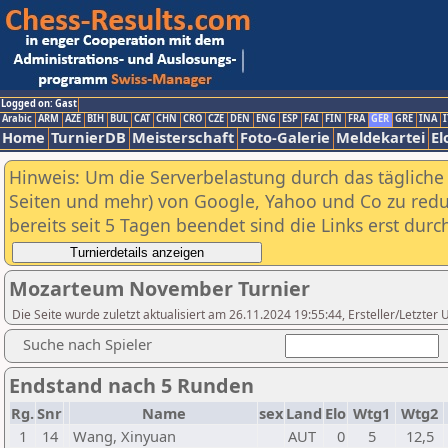
Logged on: Gast
Arabic
ARM
AZE
BIH
BUL
CAT
CHN
CRO
CZE
DEN
ENG
ESP
FAI
FIN
FRA
GER
GRE
INA
I
Home
TurnierDB
Meisterschaft
Foto-Galerie
Meldekartei
El
Hinweis: Um die Serverbelastung durch das tägliche D
Seiten und mehr) von Google, Yahoo und Co zu reduz
bereits seit 5 Tagen beendet sind die Links erst dur
Mozarteum November Turnier
Die Seite wurde zuletzt aktualisiert am 26.11.2024 19:55:44, Ersteller/Letzter
Suche nach Spieler
Endstand nach 5 Runden
Rg.
Snr
Name
sex
Land
Elo
Wtg1
Wtg2
1
14
Wang, Xinyuan
AUT
0
5
12,5