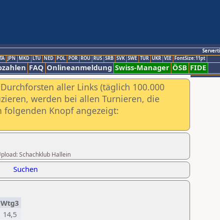
Servert
TA
JPN
MKD
LTU
NED
POL
POR
ROU
RUS
SRB
SVK
SWE
TUR
UKR
VIE
FontSize:11pt
ozahlen
FAQ
Onlineanmeldung
Swiss-Manager
ÖSB
FIDE
urchforsten aller Links (täglich 100.000
ieren, werden bei allen Turnieren, die
ch folgenden Knopf angezeigt:
 Upload: Schachklub Hallein
Suchen
Wtg3
14,5