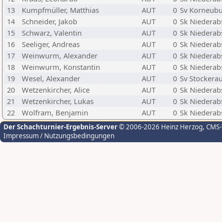
13
Kumpfmüller, Matthias
AUT
0
Sv Korneub
14
Schneider, Jakob
AUT
0
Sk Niederab
15
Schwarz, Valentin
AUT
0
Sk Niederab
16
Seeliger, Andreas
AUT
0
Sk Niederab
17
Weinwurm, Alexander
AUT
0
Sk Niederab
18
Weinwurm, Konstantin
AUT
0
Sk Niederab
19
Wesel, Alexander
AUT
0
Sv Stockera
20
Wetzenkircher, Alice
AUT
0
Sk Niederab
21
Wetzenkircher, Lukas
AUT
0
Sk Niederab
22
Wolfram, Benjamin
AUT
0
Sk Niederab
Der Schachturnier-Ergebnis-Server
© 2006-2026 Heinz Herzog
, CMS
Impressum / Nutzungsbedingungen