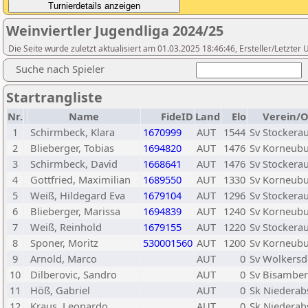
Weinviertler Jugendliga 2024/25
Die Seite wurde zuletzt aktualisiert am 01.03.2025 18:46:46, Ersteller/Letzte
Suche nach Spieler
Startrangliste
Nr.
Name
FideID
Land
Elo
Verein/O
1
Schirmbeck, Klara
1670999
AUT
1544
Sv Stockera
2
Blieberger, Tobias
1694820
AUT
1476
Sv Korneub
3
Schirmbeck, David
1668641
AUT
1476
Sv Stockera
4
Gottfried, Maximilian
1689550
AUT
1330
Sv Korneub
5
Weiß, Hildegard Eva
1679104
AUT
1296
Sv Stockera
6
Blieberger, Marissa
1694839
AUT
1240
Sv Korneub
7
Weiß, Reinhold
1679155
AUT
1220
Sv Stockera
8
Sponer, Moritz
530001560
AUT
1200
Sv Korneub
9
Arnold, Marco
AUT
0
Sv Wolkersd
10
Dilberovic, Sandro
AUT
0
Sv Bisambe
11
Höß, Gabriel
AUT
0
Sk Niederab
12
Kraus, Leonardo
AUT
0
Sk Niederab