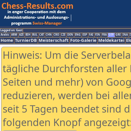
Logged on: Gast
Arabic
ARM
AZE
BIH
BUL
CAT
CHN
CRO
CZE
DEN
ENG
ESP
FAI
FIN
FRA
GER
GRE
INA
I
Home
TurnierDB
Meisterschaft
Foto-Galerie
Meldekartei
El
Hinweis: Um die Serverbel
tägliche Durchforsten aller 
Seiten und mehr) von Goog
reduzieren, werden bei alle
seit 5 Tagen beendet sind d
folgenden Knopf angezeigt