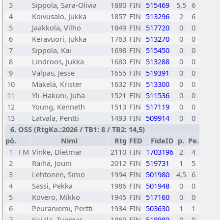
3
Sippola, Sara-Olivia
1880
FIN
515469
5,5
6
4
Koivusalo, Jukka
1857
FIN
513296
2
6
5
Jaakkola, Vilho
1849
FIN
517720
0
0
6
Keravuori, Jukka
1763
FIN
513270
0
0
7
Sippola, Kai
1698
FIN
515450
0
0
8
Lindroos, Jukka
1680
FIN
513288
0
0
9
Valpas, Jesse
1655
FIN
519391
0
0
10
Mäkelä, Krister
1632
FIN
513300
0
0
11
Yli-Hakuni, Juha
1521
FIN
511536
0
0
12
Young, Kenneth
1513
FIN
517119
0
0
13
Latvala, Pentti
1493
FIN
509914
0
0
6. OSS (RtgKa.:2026 / TB1: 8 / TB2: 14,5)
pö.
Nimi
Rtg
FED
FideID
p.
Pe.
1
FM
Vinke, Dietmar
2110
FIN
1703196
2
4
2
Räihä, Jouni
2012
FIN
519731
1
5
3
Lehtonen, Simo
1994
FIN
501980
4,5
6
4
Sassi, Pekka
1986
FIN
501948
0
0
5
Kovero, Mikko
1945
FIN
517160
0
0
6
Peuraniemi, Pertti
1934
FIN
503630
1
1
7
Kujala, Tuomas
1869
FIN
518980
0
0