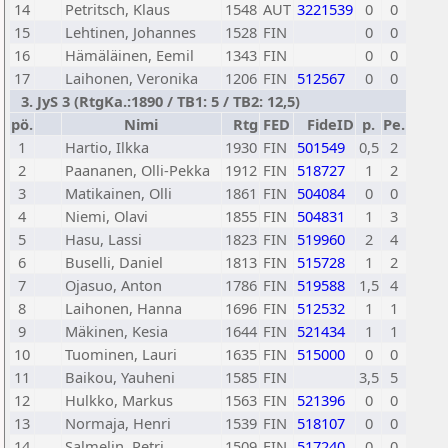
14
Petritsch, Klaus
1548
AUT
3221539
0
0
15
Lehtinen, Johannes
1528
FIN
0
0
16
Hämäläinen, Eemil
1343
FIN
0
0
17
Laihonen, Veronika
1206
FIN
512567
0
0
3. JyS 3 (RtgKa.:1890 / TB1: 5 / TB2: 12,5)
pö.
Nimi
Rtg
FED
FideID
p.
Pe.
1
Hartio, Ilkka
1930
FIN
501549
0,5
2
2
Paananen, Olli-Pekka
1912
FIN
518727
1
2
3
Matikainen, Olli
1861
FIN
504084
0
0
4
Niemi, Olavi
1855
FIN
504831
1
3
5
Hasu, Lassi
1823
FIN
519960
2
4
6
Buselli, Daniel
1813
FIN
515728
1
2
7
Ojasuo, Anton
1786
FIN
519588
1,5
4
8
Laihonen, Hanna
1696
FIN
512532
1
1
9
Mäkinen, Kesia
1644
FIN
521434
1
1
10
Tuominen, Lauri
1635
FIN
515000
0
0
11
Baikou, Yauheni
1585
FIN
3,5
5
12
Hulkko, Markus
1563
FIN
521396
0
0
13
Normaja, Henri
1539
FIN
518107
0
0
14
Salmelin, Petri
1509
FIN
517240
0
0