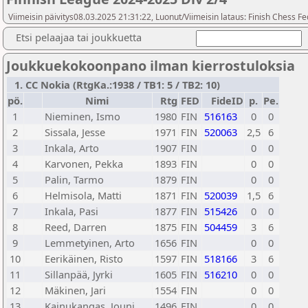
Viimeisin päivitys08.03.2025 21:31:22, Luonut/Viimeisin lataus: Finish Chess Fe
Etsi pelaajaa tai joukkuetta
Joukkuekokoonpano ilman kierrostuloksia
1. CC Nokia (RtgKa.:1938 / TB1: 5 / TB2: 10)
pö.
Nimi
Rtg
FED
FideID
p.
Pe.
1
Nieminen, Ismo
1980
FIN
516163
0
0
2
Sissala, Jesse
1971
FIN
520063
2,5
6
3
Inkala, Arto
1907
FIN
0
0
4
Karvonen, Pekka
1893
FIN
0
0
5
Palin, Tarmo
1879
FIN
0
0
6
Helmisola, Matti
1871
FIN
520039
1,5
6
7
Inkala, Pasi
1877
FIN
515426
0
0
8
Reed, Darren
1875
FIN
504459
3
6
9
Lemmetyinen, Arto
1656
FIN
0
0
10
Eerikäinen, Risto
1597
FIN
518166
3
6
11
Sillanpää, Jyrki
1605
FIN
516210
0
0
12
Mäkinen, Jari
1554
FIN
0
0
13
Kainukangas, Jouni
1496
FIN
0
0