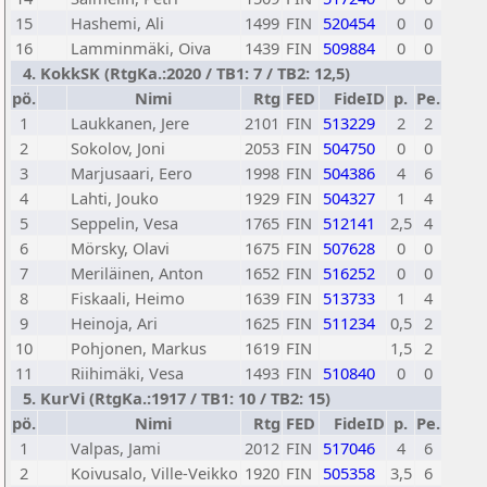
15
Hashemi, Ali
1499
FIN
520454
0
0
16
Lamminmäki, Oiva
1439
FIN
509884
0
0
4. KokkSK (RtgKa.:2020 / TB1: 7 / TB2: 12,5)
pö.
Nimi
Rtg
FED
FideID
p.
Pe.
1
Laukkanen, Jere
2101
FIN
513229
2
2
2
Sokolov, Joni
2053
FIN
504750
0
0
3
Marjusaari, Eero
1998
FIN
504386
4
6
4
Lahti, Jouko
1929
FIN
504327
1
4
5
Seppelin, Vesa
1765
FIN
512141
2,5
4
6
Mörsky, Olavi
1675
FIN
507628
0
0
7
Meriläinen, Anton
1652
FIN
516252
0
0
8
Fiskaali, Heimo
1639
FIN
513733
1
4
9
Heinoja, Ari
1625
FIN
511234
0,5
2
10
Pohjonen, Markus
1619
FIN
1,5
2
11
Riihimäki, Vesa
1493
FIN
510840
0
0
5. KurVi (RtgKa.:1917 / TB1: 10 / TB2: 15)
pö.
Nimi
Rtg
FED
FideID
p.
Pe.
1
Valpas, Jami
2012
FIN
517046
4
6
2
Koivusalo, Ville-Veikko
1920
FIN
505358
3,5
6