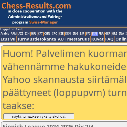
Logged on: Gast
Arabic
ARM
AZE
BIH
BUL
CAT
CHN
CRO
CZE
DEN
ENG
ESP
FAI
FIN
FRA
GER
GRE
INA
I
Etusivu
Turnaustietokanta
AUT mestaruus
Kuvat
FAQ
Onlin
Huom! Palvelimen kuorman
vähennämme hakukoneiden
Yahoo skannausta siirtämällä
päättyneet (loppupvm) turn
taakse:
Finnish League 2024-2025 Div 2/4