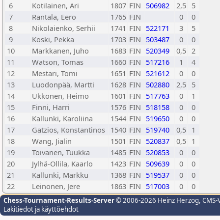
6
Kotilainen, Ari
1807
FIN
506982
2,5
5
7
Rantala, Eero
1765
FIN
0
0
8
Nikolaienko, Serhii
1741
FIN
522171
3
5
9
Koski, Pekka
1703
FIN
503487
0
0
10
Markkanen, Juho
1683
FIN
520349
0,5
2
11
Watson, Tomas
1660
FIN
517216
1
4
12
Mestari, Tomi
1651
FIN
521612
0
0
13
Luodonpää, Martti
1628
FIN
502880
2,5
5
14
Ukkonen, Heimo
1601
FIN
517763
0
1
15
Finni, Harri
1576
FIN
518158
0
0
16
Kallunki, Karoliina
1544
FIN
519650
0
0
17
Gatzios, Konstantinos
1540
FIN
519740
0,5
1
18
Wang, Jialin
1501
FIN
520837
0,5
1
19
Toivanen, Tuukka
1485
FIN
520853
0
0
20
Jylhä-Ollila, Kaarlo
1423
FIN
509639
0
0
21
Kallunki, Markku
1368
FIN
519537
0
0
22
Leinonen, Jere
1863
FIN
517003
0
0
Chess-Tournament-Results-Server
© 2006-2026 Heinz Herzog
, CMS-
Lakitiedot ja käyttöehdot