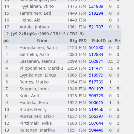
14
Hyytiäinen, Vilho
1475
FIN
521809
0
0
15
Tamminen, Eeti
1449
FIN
519294
0
0
16
Heino, Aki
1448
FIN
0
0
17
Anttila, Jinbiao
1361
FIN
521787
0
0
2. JyS 2 (RtgKa.:2090 / TB1: 2 / TB2: 9)
pö.
Nimi
Rtg
FED
FideID
p.
Pe.
1
Hämäläinen, Sami
2120
FIN
501530
0
0
2
Salmelin, Aaro
2080
FIN
512834
0
0
3
Laasanen, Teemu
2099
FIN
502871
0,5
2
4
Vilppolainen, Markku
2059
FIN
511471
1,5
4
5
Lyytikäinen, Linus
1966
FIN
519979
0
0
6
Remes, Marko
1954
FIN
517739
1
1
7
Soppela, Jouni
1946
FIN
501107
2
5
8
Kolu, Antti
1923
FIN
506729
0
0
9
Hintikka, Eero
1922
FIN
500615
1
4
10
Brade, Henry
1680
FIN
519456
3
6
11
Pursiainen, Erkki
1637
FIN
506397
0
0
12
Pirttimäki, Mika
1563
FIN
507644
0
2
13
Raitanen, Markku
1551
FIN
504440
0
0