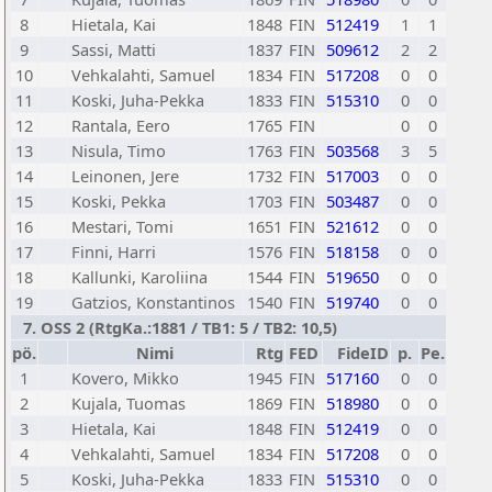
8
Hietala, Kai
1848
FIN
512419
1
1
9
Sassi, Matti
1837
FIN
509612
2
2
10
Vehkalahti, Samuel
1834
FIN
517208
0
0
11
Koski, Juha-Pekka
1833
FIN
515310
0
0
12
Rantala, Eero
1765
FIN
0
0
13
Nisula, Timo
1763
FIN
503568
3
5
14
Leinonen, Jere
1732
FIN
517003
0
0
15
Koski, Pekka
1703
FIN
503487
0
0
16
Mestari, Tomi
1651
FIN
521612
0
0
17
Finni, Harri
1576
FIN
518158
0
0
18
Kallunki, Karoliina
1544
FIN
519650
0
0
19
Gatzios, Konstantinos
1540
FIN
519740
0
0
7. OSS 2 (RtgKa.:1881 / TB1: 5 / TB2: 10,5)
pö.
Nimi
Rtg
FED
FideID
p.
Pe.
1
Kovero, Mikko
1945
FIN
517160
0
0
2
Kujala, Tuomas
1869
FIN
518980
0
0
3
Hietala, Kai
1848
FIN
512419
0
0
4
Vehkalahti, Samuel
1834
FIN
517208
0
0
5
Koski, Juha-Pekka
1833
FIN
515310
0
0