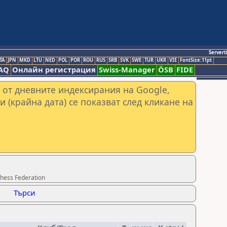
Servert
TA
JPN
MKD
LTU
NED
POL
POR
ROU
RUS
SRB
SVK
SWE
TUR
UKR
VIE
FontSize:11pt
AQ
Онлайн регистрация
Swiss-Manager
ÖSB
FIDE
 от дневните индексирания на Google,
и (крайна дата) се показват след кликане на
hess Federation
Търси