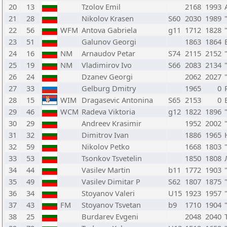
20
13
Tzolov Emil
2168
1993
21
28
Nikolov Krasen
S60
2030
1989
22
56
WFM
Antova Gabriela
g11
1712
1828
23
51
Galunov Georgi
1863
1864
24
16
NM
Arnaudov Petar
S74
2115
2152
25
19
NM
Vladimirov Ivo
S66
2083
2134
26
24
Dzanev Georgi
2062
2027
27
33
Gelburg Dmitry
1965
0
28
15
WIM
Dragasevic Antonina
S65
2153
0
29
46
WCM
Radeva Viktoria
g12
1822
1896
30
29
Andreev Krasimir
1952
2002
31
32
Dimitrov Ivan
1886
1965
32
59
Nikolov Petko
1668
1803
33
53
Tsonkov Tsvetelin
1850
1808
34
44
Vasilev Martin
b11
1772
1903
35
49
Vasilev Dimitar P
S62
1807
1875
36
34
Stoyanov Valeri
U15
1923
1957
37
43
FM
Stoyanov Tsvetan
b9
1710
1904
38
25
Burdarev Evgeni
2048
2040