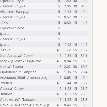
"Пристис" Русе
5
1,40
30
42
"Левски" София
5
2,06
30
61,8
"Абритус" Разград
5
-0,63
15
-9,4
"Левски" София
5
0,52
30
15,6
ЦСКА
5
0,30
15
4,5
"Пристис" Русе
5
Враца
5
"Левски" София
5
Враца
5
-0,98
15
-14,7
Трявна
4,5
-0,88
15
-13,2
"Хан Аспарух" София
4,5
-2,34
15
-35,1
"Марица Изток" Раднево
4,5
0,04
15
0,6
"Каиса" Варна
4,5
2,02
30
60,6
"Орловец-97" Габрово
4,5
1,36
15
20,4
"Асеновец-2006" Асеновград
4,5
0,63
15
9,4
Тетевен
4,5
-0,44
30
-13,2
"Левски" София
4,5
-1,58
15
-23,7
Свищов
4,5
-1,92
15
-28,8
"Локомотив" Пловдив
4,5
-1,55
15
-23,3
"Сливнишки Герой" Сливница
4,5
0,46
15
6,9