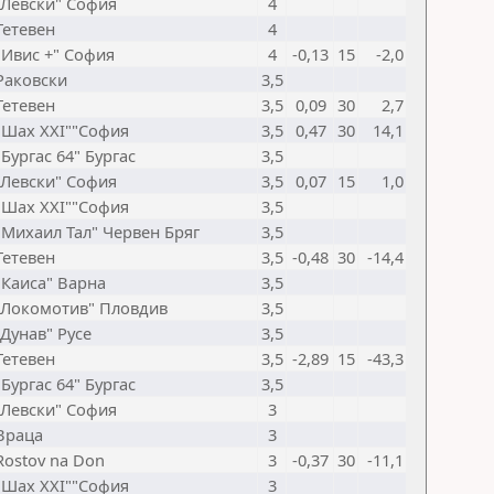
"Левски" София
4
Тетевен
4
"Ивис +" София
4
-0,13
15
-2,0
Раковски
3,5
Тетевен
3,5
0,09
30
2,7
"Шах XXI""София
3,5
0,47
30
14,1
"Бургас 64" Бургас
3,5
"Левски" София
3,5
0,07
15
1,0
"Шах XXI""София
3,5
"Михаил Тал" Червен Бряг
3,5
Тетевен
3,5
-0,48
30
-14,4
"Каиса" Варна
3,5
"Локомотив" Пловдив
3,5
"Дунав" Русе
3,5
Тетевен
3,5
-2,89
15
-43,3
"Бургас 64" Бургас
3,5
"Левски" София
3
Враца
3
Rostov na Don
3
-0,37
30
-11,1
"Шах XXI""София
3