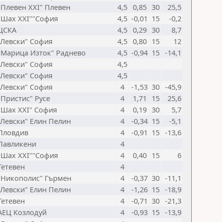
"Плевен XXI" Плевен
4,5
0,85
30
25,5
"Шах XXI""София
4,5
-0,01
15
-0,2
ЦСКА
4,5
0,29
30
8,7
"Левски" София
4,5
0,80
15
12
"Марица Изток" Раднево
4,5
-0,94
15
-14,1
"Левски" София
4,5
"Левски" София
4,5
"Левски" София
4
-1,53
30
-45,9
"Пристис" Русе
4
1,71
15
25,6
"Шах XXI" София
4
0,19
30
5,7
"Левски" Елин Пелин
4
-0,34
15
-5,1
Пловдив
4
-0,91
15
-13,6
Павликени
4
"Шах XXI""София
4
0,40
15
6
Тетевен
4
"Никополис" Гърмен
4
-0,37
30
-11,1
"Левски" Елин Пелин
4
-1,26
15
-18,9
Тетевен
4
-0,71
30
-21,3
АЕЦ Козлодуй
4
-0,93
15
-13,9