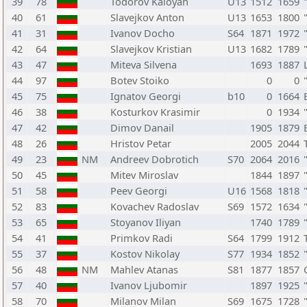
39
78
Todorov Kaloyan
U13
1512
1659
40
61
Slavejkov Anton
U13
1653
1800
41
31
Ivanov Docho
S64
1871
1972
42
64
Slavejkov Kristian
U13
1682
1789
43
47
Miteva Silvena
1693
1887
44
97
Botev Stoiko
0
0
45
75
Ignatov Georgi
b10
0
1664
46
38
Kosturkov Krasimir
0
1934
47
42
Dimov Danail
1905
1879
48
26
Hristov Petar
2005
2044
49
23
NM
Andreev Dobrotich
S70
2064
2016
50
45
Mitev Miroslav
1844
1897
51
58
Peev Georgi
U16
1568
1818
52
83
Kovachev Radoslav
S69
1572
1634
53
65
Stoyanov Iliyan
1740
1789
54
41
Primkov Radi
S64
1799
1912
55
37
Kostov Nikolay
S77
1934
1852
56
48
NM
Mahlev Atanas
S81
1877
1857
57
40
Ivanov Ljubomir
1897
1925
58
70
Milanov Milan
S69
1675
1728