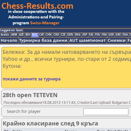
Logged on: Gast
Arabic
ARM
AZE
BIH
BUL
CAT
CHN
CRO
CZE
DEN
ENG
ESP
FAI
FIN
FRA
GER
GRE
INA
I
Начало
Турнирна база данни
AUT шампионат
Снимки
F
Бележка: За да намали натоварването на сървъра
Yahoo и др., всички турнири, по-стари от 2 седмиц
бутона:
покажи данните за турнира
28th open TETEVEN
Последно обновяване18.08.2013 13:11:43, Creator/Last Upload: Bulgarian C
Search for player
Крайно класиране след 9 кръга