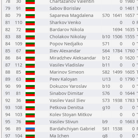
78
30
Chartazanov Valentin
0
1980
79
91
Sabov Borislav
0
1461
80
79
Sapareva Magdalena
S70
1641
1657
81
110
Sharkov Venko
0
0
82
72
Bardarov Nikola
1694
1635
83
88
Cholakov Nikolay
b10
1506
1555
84
109
Popov Nedjalko
S71
0
0
85
67
Iliev Alexandar
S64
1784
1760
86
84
Miradzhev Aleksandar
b12
0
1620
87
112
Vasilev Vladislav
b11
0
0
88
85
Marinov Simeon
S82
1499
1605
89
63
Peev Kaloyan
U13
0
1790
90
99
Dokuzov Yaroslav
b10
0
0
91
81
Sinabov Dimitar
S76
0
1644
92
36
Vasilev Vasil Iliev
S73
1938
1783
93
108
Petkova Denitsa
g10
0
0
94
103
Kolev Stoyan Mitkov
0
0
95
76
Vasilev Stivun
b9
0
1663
96
89
Bardahchiyan Gabriel
S61
1538
0
97
104
Ma Ichen
g8
0
0