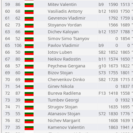
59
86
Mitev Valentin
b9
1590
1513
60
68
Vasiliadis Antony
b12
1693
1750
61
62
Gevrenov Vladimir
1792
1759
62
73
Stoyanov Yordan
1566
1689
63
66
Dichev Kaloyan
b12
1557
1788
64
52
Simov Simo Tsanyov
0
1854
65
106
Pavlov Vladimir
b9
0
0
66
50
Iotov Luben
S82
1852
1865
67
80
Neikov Radostin
b11
1574
1650
68
57
Peycheva Gergana
g10
1673
1822
69
60
Bizov Stojan
S73
1755
1801
70
69
Chervenkov Dinko
S82
1728
1715
71
54
Ginev Nikola
0
1837
72
87
Bureva Radilena
F13
1418
1558
73
39
Tumbev Georgi
0
1932
74
71
Strugov Stojan
1635
1695
75
55
Atanasov Stojan
S72
1830
1776
76
82
Nichev Margarit
1608
1639
77
35
Kamenov Valentin
1863
1941