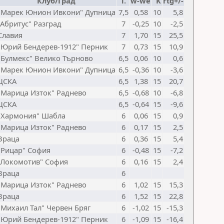
Клуб/Град
Т.
w-we
K
rtg+/-
"Марек Юнион Ивкони" Дупница
7,5
0,58
10
5,8
"Абритус" Разград
7
-0,25
10
-2,5
Славия
7
1,70
15
25,5
"Юрий Бендерев-1912" Перник
7
0,73
15
10,9
"Булмекс" Велико Търново
6,5
0,06
10
0,6
"Марек Юнион Ивкони" Дупница
6,5
-0,36
10
-3,6
ЦСКА
6,5
1,38
15
20,7
"Марица Изток" Раднево
6,5
-0,68
10
-6,8
ЦСКА
6,5
-0,64
15
-9,6
"Хармония" Шабла
6
0,06
15
0,9
"Марица Изток" Раднево
6
0,17
15
2,5
Враца
6
0,36
15
5,4
"Рицар" София
6
-0,48
15
-7,2
"Локомотив" София
6
0,16
15
2,4
Враца
6
"Марица Изток" Раднево
6
1,02
15
15,3
Враца
6
1,52
15
22,8
"Михаил Тал" Червен Бряг
6
-1,02
15
-15,3
"Юрий Бендерев-1912" Перник
6
-1,09
15
-16,4