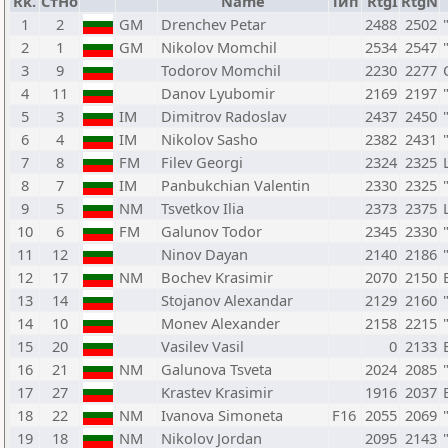
Rk.
СтНо
Name
Тип
RtgI
RtgN
1
2
GM
Drenchev Petar
2488
2502
2
1
GM
Nikolov Momchil
2534
2547
3
9
Todorov Momchil
2230
2277
4
11
Danov Lyubomir
2169
2197
5
3
IM
Dimitrov Radoslav
2437
2450
6
4
IM
Nikolov Sasho
2382
2431
7
8
FM
Filev Georgi
2324
2325
8
7
IM
Panbukchian Valentin
2330
2325
9
5
NM
Tsvetkov Ilia
2373
2375
10
6
FM
Galunov Todor
2345
2330
11
12
Ninov Dayan
2140
2186
12
17
NM
Bochev Krasimir
2070
2150
13
14
Stojanov Alexandar
2129
2160
14
10
Monev Alexander
2158
2215
15
20
Vasilev Vasil
0
2133
16
21
NM
Galunova Tsveta
2024
2085
17
27
Krastev Krasimir
1916
2037
18
22
NM
Ivanova Simoneta
F16
2055
2069
19
18
NM
Nikolov Jordan
2095
2143