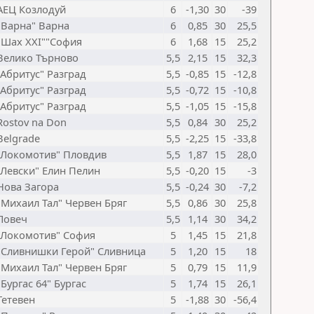
АЕЦ Козлодуй
6
-1,30
30
-39
"Варна" Варна
6
0,85
30
25,5
"Шах XXI""София
6
1,68
15
25,2
Велико Търново
5,5
2,15
15
32,3
"Абритус" Разград
5,5
-0,85
15
-12,8
"Абритус" Разград
5,5
-0,72
15
-10,8
"Абритус" Разград
5,5
-1,05
15
-15,8
Rostov na Don
5,5
0,84
30
25,2
Belgrade
5,5
-2,25
15
-33,8
"Локомотив" Пловдив
5,5
1,87
15
28,0
"Левски" Елин Пелин
5,5
-0,20
15
-3
Нова Загора
5,5
-0,24
30
-7,2
"Михаил Тал" Червен Бряг
5,5
0,86
30
25,8
Ловеч
5,5
1,14
30
34,2
"Локомотив" София
5
1,45
15
21,8
"Сливнишки Герой" Сливница
5
1,20
15
18
"Михаил Тал" Червен Бряг
5
0,79
15
11,9
"Бургас 64" Бургас
5
1,74
15
26,1
Тетевен
5
-1,88
30
-56,4