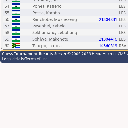
54
Ponea, Katleho
LES
55
Possa, Karabo
LES
56
Ranchobe, Mokheseng
21304831
LES
57
Rasephei, Kabelo
LES
58
Sekhamane, Lebohang
LES
59
Sphiwe, Makenete
21304416
LES
60
Tshepo, Lediga
14360519
RSA
Chess-Tournament-Results-Server
© 2006-2026 Heinz Herzog
, CMS-
Legal details/Terms of use