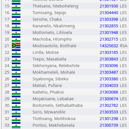
15
Thetsane, Nteboheleng
21301930
LES
16
Tumisang, Sepipi
21304440
LES
17
Senohe, Chaka
21303398
LES
18
Kananelo, Nkalimeng
21302855
LES
19
Motlomelo, Lihloela
21301948
LES
20
Machoba, Hlompho
21302715
LES
21
Modisaotsile, Botlhale
14325632
RSA
22
Lintle, Molise
21303185
LES
23
Tsepo, Masaballa
21303843
LES
24
Sekhonyana, Relebohile
21303096
LES
25
Mokhameleli, Mohale
21303487
LES
26
Siyabonga, Sibeko
21303380
LES
27
Matlali, Pofane
21304033
LES
28
Katleho, Phakisi
21303088
LES
29
Mojakisane, Lebakae
21300674
LES
30
Boitumelo, Sethabathaba
21302782
LES
31
Soro, Mzwandile
21303533
LES
32
Tlotlisang, Motlhokoa
21301298
LES
33
Pontso, Makhebesela
21300739
LES