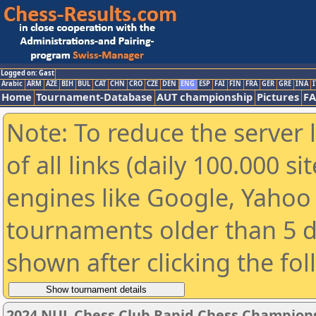
Logged on: Gast
Arabic
ARM
AZE
BIH
BUL
CAT
CHN
CRO
CZE
DEN
ENG
ESP
FAI
FIN
FRA
GER
GRE
INA
I
Home
Tournament-Database
AUT championship
Pictures
F
Note: To reduce the server 
of all links (daily 100.000 s
engines like Google, Yahoo a
tournaments older than 5 d
shown after clicking the fo
2024 NUL Chess Club Rapid Chess Champion