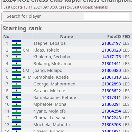
Last update 13.11.2024 09:13:00, Creator/Last Upload: Monafils
Search for player
Starting rank
No.
Name
FideID
FED
1
Tsephe, Lebajoa
21302197
LES
2
CM
Klaas, Tokelo
21300020
LES
3
Khalema, Sechaba
14317176
LES
4
Bokang, Motsamai
21301441
LES
5
CM
Joang, Molapo
21300380
LES
6
AFM
Kemohele, Koetle
21301310
LES
7
George, Mahommed
21302898
LES
8
Karabo, Mokete
21303622
LES
9
Ramakabane, Refuoe
14317311
LES
10
Mphetole, Mona
21300291
LES
11
Nyane, Mojalefa
21304254
LES
12
Khama, Letsatsi
21302243
LES
13
Mochela, Mphuthi
21303703
LES
14
Ntsielo, Bonolo
21301921
LES