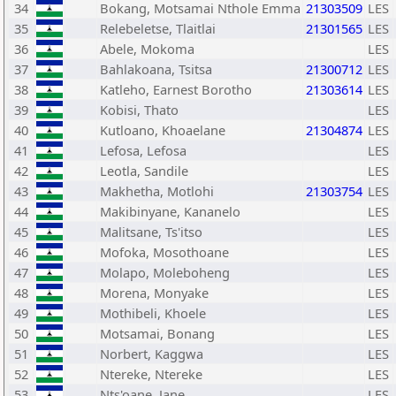
34
Bokang, Motsamai Nthole Emma
21303509
LES
35
Relebeletse, Tlaitlai
21301565
LES
36
Abele, Mokoma
LES
37
Bahlakoana, Tsitsa
21300712
LES
38
Katleho, Earnest Borotho
21303614
LES
39
Kobisi, Thato
LES
40
Kutloano, Khoaelane
21304874
LES
41
Lefosa, Lefosa
LES
42
Leotla, Sandile
LES
43
Makhetha, Motlohi
21303754
LES
44
Makibinyane, Kananelo
LES
45
Malitsane, Ts'itso
LES
46
Mofoka, Mosothoane
LES
47
Molapo, Moleboheng
LES
48
Morena, Monyake
LES
49
Mothibeli, Khoele
LES
50
Motsamai, Bonang
LES
51
Norbert, Kaggwa
LES
52
Ntereke, Ntereke
LES
53
Nts'oane, Jane
LES