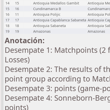
14
15
Antioquia Medallos Gambit
Antioquia Me
15
16
Cundinamarca B
Cundinamarc
16
11
Antioquia Polijic
Antioquia Pol
17
17
Antioquia Capablanca Sabaneta
Antioquia Ca
18
18
Antioquia Sabaneta
Antioquia Sa
19
19
Amazonas
Amazonas
Anotación:
Desempate 1: Matchpoints (2 fo
Losses)
Desempate 2: The results of t
point group according to Matc
Desempate 3: points (game-po
Desempate 4: Sonneborn-Berge
points)