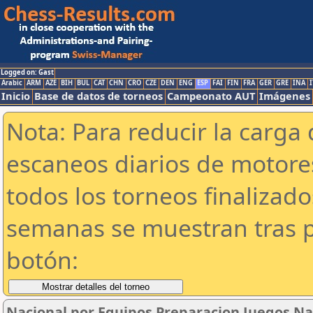
Logged on: Gast
Arabic
ARM
AZE
BIH
BUL
CAT
CHN
CRO
CZE
DEN
ENG
ESP
FAI
FIN
FRA
GER
GRE
INA
I
Inicio
Base de datos de torneos
Campeonato AUT
Imágenes
Nota: Para reducir la carga 
escaneos diarios de motor
todos los torneos finalizad
semanas se muestran tras p
botón:
Nacional por Equipos Preparacion Juegos Na