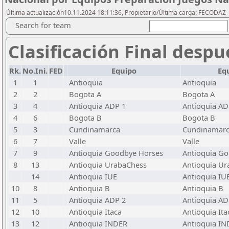
Última actualización10.11.2024 18:11:36, Propietario/Última carga: FECODAZ
Search for team
Clasificación Final despu
Rk.
No.Ini.
FED
Equipo
Eq
1
1
Antioquia
Antioquia
2
2
Bogota A
Bogota A
3
4
Antioquia ADP 1
Antioquia AD
4
6
Bogota B
Bogota B
5
3
Cundinamarca
Cundinamar
6
7
Valle
Valle
7
9
Antioquia Goodbye Horses
Antioquia G
8
13
Antioquia UrabaChess
Antioquia U
14
Antioquia IUE
Antioquia IU
10
8
Antioquia B
Antioquia B
11
5
Antioquia ADP 2
Antioquia AD
12
10
Antioquia Itaca
Antioquia Ita
13
12
Antioquia INDER
Antioquia I