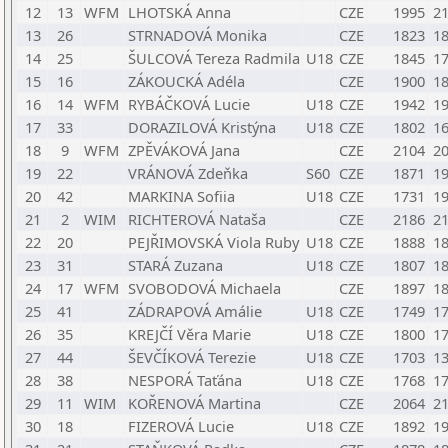
12
13
WFM
LHOTSKÁ Anna
CZE
1995
2
13
26
STRNADOVÁ Monika
CZE
1823
1
14
25
ŠULCOVÁ Tereza Radmila
U18
CZE
1845
1
15
16
ZÁKOUCKÁ Adéla
CZE
1900
1
16
14
WFM
RYBÁČKOVÁ Lucie
U18
CZE
1942
1
17
33
DORAZILOVÁ Kristýna
U18
CZE
1802
1
18
9
WFM
ZPĚVÁKOVÁ Jana
CZE
2104
2
19
22
VRÁNOVÁ Zdeňka
S60
CZE
1871
1
20
42
MARKINA Sofiia
U18
CZE
1731
1
21
2
WIM
RICHTEROVÁ Nataša
CZE
2186
2
22
20
PEJŘIMOVSKÁ Viola Ruby
U18
CZE
1888
1
23
31
STARÁ Zuzana
U18
CZE
1807
1
24
17
WFM
SVOBODOVÁ Michaela
CZE
1897
1
25
41
ZÁDRAPOVÁ Amálie
U18
CZE
1749
1
26
35
KREJČÍ Věra Marie
U18
CZE
1800
1
27
44
ŠEVČÍKOVÁ Terezie
U18
CZE
1703
1
28
38
NESPORÁ Taťána
U18
CZE
1768
1
29
11
WIM
KOŘENOVÁ Martina
CZE
2064
2
30
18
FIZEROVÁ Lucie
U18
CZE
1892
1