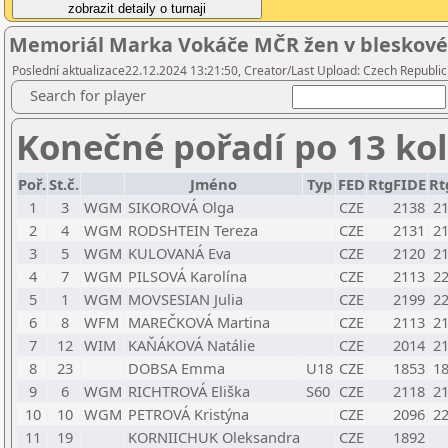
Memoriál Marka Vokáče MČR žen v bleskové
Poslední aktualizace22.12.2024 13:21:50, Creator/Last Upload: Czech Republic
Search for player
Konečné pořadí po 13 ko
Poř.
St.č.
Jméno
Typ
FED
RtgFIDE
Rt
1
3
WGM
SIKOROVÁ Olga
CZE
2138
2
2
4
WGM
RODSHTEIN Tereza
CZE
2131
2
3
5
WGM
KULOVANÁ Eva
CZE
2120
2
4
7
WGM
PILSOVÁ Karolína
CZE
2113
2
5
1
WGM
MOVSESIAN Julia
CZE
2199
2
6
8
WFM
MAREČKOVÁ Martina
CZE
2113
2
7
12
WIM
KAŇÁKOVÁ Natálie
CZE
2014
2
8
23
DOBSA Emma
U18
CZE
1853
1
9
6
WGM
RICHTROVÁ Eliška
S60
CZE
2118
2
10
10
WGM
PETROVÁ Kristýna
CZE
2096
2
11
19
KORNIICHUK Oleksandra
CZE
1892