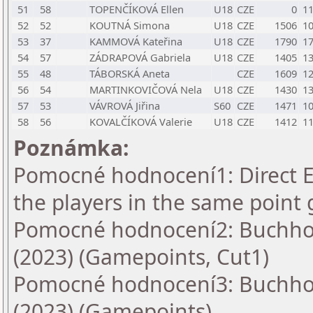
51
58
TOPENČÍKOVÁ Ellen
U18
CZE
0
1
52
52
KOUTNÁ Simona
U18
CZE
1506
1
53
37
KAMMOVÁ Kateřina
U18
CZE
1790
1
54
57
ZÁDRAPOVÁ Gabriela
U18
CZE
1405
1
55
48
TÁBORSKÁ Aneta
CZE
1609
1
56
54
MARTINKOVIČOVÁ Nela
U18
CZE
1430
1
57
53
VÁVROVÁ Jiřina
S60
CZE
1471
1
58
56
KOVALČÍKOVÁ Valerie
U18
CZE
1412
1
Poznámka:
Pomocné hodnocení1: Direct En
the players in the same point 
Pomocné hodnocení2: Buchholz
(2023) (Gamepoints, Cut1)
Pomocné hodnocení3: Buchholz
(2023) (Gamepoints)