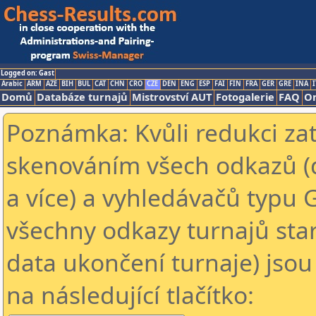
Logged on: Gast
Arabic
ARM
AZE
BIH
BUL
CAT
CHN
CRO
CZE
DEN
ENG
ESP
FAI
FIN
FRA
GER
GRE
INA
I
Domů
Databáze turnajů
Mistrovství AUT
Fotogalerie
FAQ
On
Poznámka: Kvůli redukci za
skenováním všech odkazů (
a více) a vyhledávačů typu 
všechny odkazy turnajů star
data ukončení turnaje) jsou
na následující tlačítko: