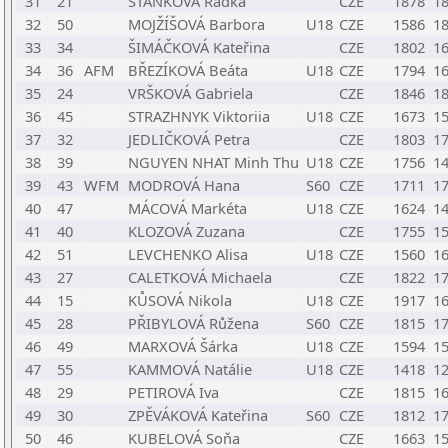
31
21
STAŇKOVÁ Radka
CZE
1878
1
32
50
MOJŽÍŠOVÁ Barbora
U18
CZE
1586
1
33
34
ŠIMÁČKOVÁ Kateřina
CZE
1802
1
34
36
AFM
BŘEZÍKOVÁ Beáta
U18
CZE
1794
1
35
24
VRŠKOVÁ Gabriela
CZE
1846
1
36
45
STRAZHNYK Viktoriia
U18
CZE
1673
1
37
32
JEDLIČKOVÁ Petra
CZE
1803
1
38
39
NGUYEN NHAT Minh Thu
U18
CZE
1756
1
39
43
WFM
MODROVÁ Hana
S60
CZE
1711
1
40
47
MÁCOVÁ Markéta
U18
CZE
1624
1
41
40
KLOZOVÁ Zuzana
CZE
1755
1
42
51
LEVCHENKO Alisa
U18
CZE
1560
1
43
27
CALETKOVÁ Michaela
CZE
1822
1
44
15
KŮSOVÁ Nikola
U18
CZE
1917
1
45
28
PŘIBYLOVÁ Růžena
S60
CZE
1815
1
46
49
MARXOVÁ Šárka
U18
CZE
1594
1
47
55
KAMMOVÁ Natálie
U18
CZE
1418
1
48
29
PETIROVÁ Iva
CZE
1815
1
49
30
ZPĚVÁKOVÁ Kateřina
S60
CZE
1812
1
50
46
KUBELOVÁ Soňa
CZE
1663
1