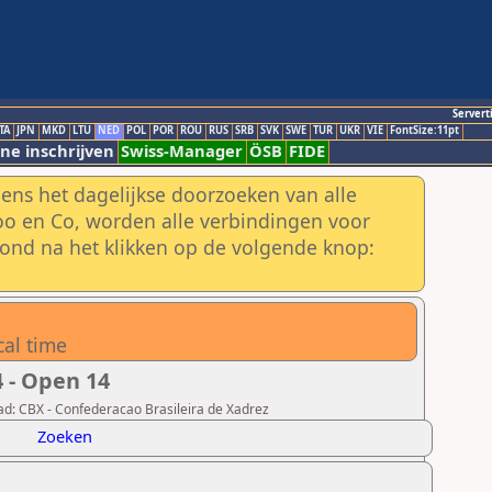
Servert
TA
JPN
MKD
LTU
NED
POL
POR
ROU
RUS
SRB
SVK
SWE
TUR
UKR
VIE
FontSize:11pt
ne inschrijven
Swiss-Manager
ÖSB
FIDE
ens het dagelijkse doorzoeken van alle
o en Co, worden alle verbindingen voor
ond na het klikken op de volgende knop:
cal time
 - Open 14
ad: CBX - Confederacao Brasileira de Xadrez
Zoeken