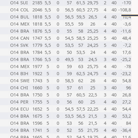
O14
SUI
2185
5,5
0
57
61,5
29,75
2
40
-170
O14
COL
2046
5,5
0
56,5
60,5
27,75
4
40
-108,8
O14
BUL
1818
5,5
0
56,5
59,5
26,5
4
40
10,4
O14
MEX
1818
5,5
0
55,5
59
26
4
40
-3,6
O14
BRA
1876
5,5
0
55
58
25,25
4
40
-11,6
O14
CAN
1747
5,5
0
54,5
58,5
25,25
5
40
48,4
O14
SVK
1779
5,5
0
53,5
57
24,25
5
40
-7,2
O14
BRA
1784
5,5
0
50
53,5
24
4
40
17,6
O14
BRA
1766
5,5
0
49,5
53
24,5
3
40
-25,2
O14
MEX
1977
5
0
59
63
25,75
4
40
-78
O14
BIH
1922
5
0
59
62,5
24,75
4
40
-23,2
O14
SWE
1743
5
0
58,5
62
26
4
40
54,8
O14
CHI
1660
5
0
57
61
25
3
40
96
O14
BRA
1750
5
0
57
60,5
22,5
3
40
26,8
O14
PER
1755
5
0
56
60
25
4
40
27,2
O14
ECU
1652
5
0
54,5
57,5
22,25
4
40
54,4
O14
BRA
1675
5
0
53,5
56,5
21,5
3
40
53,2
O14
BRA
1596
5
0
53
56
21,5
4
40
84
O14
BRA
1741
5
0
52
55
21,75
4
40
-36,4
O14
BRA
1665
5
0
52
54,5
19,75
4
40
11,6