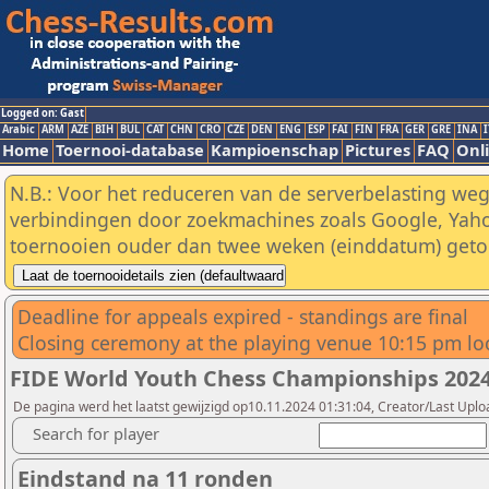
Logged on: Gast
Arabic
ARM
AZE
BIH
BUL
CAT
CHN
CRO
CZE
DEN
ENG
ESP
FAI
FIN
FRA
GER
GRE
INA
I
Home
Toernooi-database
Kampioenschap
Pictures
FAQ
Onli
N.B.: Voor het reduceren van de serverbelasting weg
verbindingen door zoekmachines zoals Google, Yaho
toernooien ouder dan twee weken (einddatum) geto
Deadline for appeals expired - standings are final
Closing ceremony at the playing venue 10:15 pm lo
FIDE World Youth Chess Championships 2024
De pagina werd het laatst gewijzigd op10.11.2024 01:31:04, Creator/Last Uplo
Search for player
Eindstand na 11 ronden