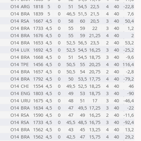
O14
ARG
1818
5
0
51
54,5
22,5
4
40
-22,8
O14
BRA
1839
5
0
46,5
51,5
21,5
4
40
7,6
O14
RSA
1667
4,5
0
58
60
20,5
3
40
50,4
O14
BRA
1733
4,5
0
55
59
22
3
40
1,2
O14
BRA
1676
4,5
0
55
59
21,25
4
40
2
O14
BRA
1653
4,5
0
52,5
56,5
23,5
2
40
53,2
O14
LUX
1692
4,5
0
52,5
54,5
16,25
3
40
-25,2
O14
BRA
1668
4,5
0
51
54,5
18,75
3
40
-9,6
O14
TPE
1456
4,5
0
50,5
55
20,25
4
40
116,4
O14
BRA
1657
4,5
0
50,5
54
20,75
2
40
-2,8
O14
BRA
1792
4,5
0
50
53,5
17,75
4
40
-79,2
O14
CHI
1554
4,5
0
49,5
52,5
18,25
4
40
46
O14
ENG
1803
4,5
0
49
53
18,75
3
40
-90
O14
URU
1675
4,5
0
48
51
17
3
40
-46,4
O14
BRA
1634
4,5
0
47
49,5
17,25
3
40
-22
O14
RSA
1590
4,5
0
47
49
16,25
2
40
-11,6
O14
RSA
1733
4,5
0
45,5
48,5
16,75
3
40
-92,4
O14
BRA
1562
4,5
0
43
45
13,25
4
40
13,2
O14
BRA
1562
4,5
0
42,5
47
15,75
4
40
29,2