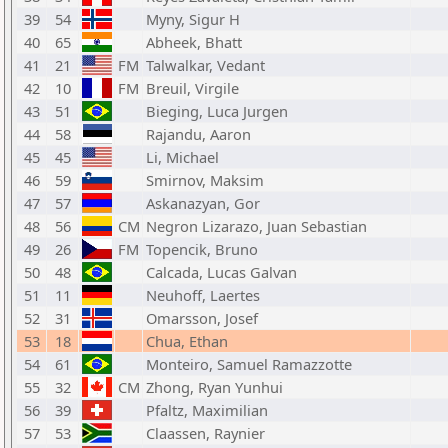
39
54
Myny, Sigur H
40
65
Abheek, Bhatt
41
21
FM
Talwalkar, Vedant
42
10
FM
Breuil, Virgile
43
51
Bieging, Luca Jurgen
44
58
Rajandu, Aaron
45
45
Li, Michael
46
59
Smirnov, Maksim
47
57
Askanazyan, Gor
48
56
CM
Negron Lizarazo, Juan Sebastian
49
26
FM
Topencik, Bruno
50
48
Calcada, Lucas Galvan
51
11
Neuhoff, Laertes
52
31
Omarsson, Josef
53
18
Chua, Ethan
54
61
Monteiro, Samuel Ramazzotte
55
32
CM
Zhong, Ryan Yunhui
56
39
Pfaltz, Maximilian
57
53
Claassen, Raynier