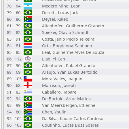
78
64
Medero Mino, Leon
79
60
Deretti, Lucas Jurk
80
86
Deysel, Kaleb
81
79
Altenhofen, Guilherme Graneto
82
82
Spieker, Otavio Schmidt
83
91
Costa, Janio Pedro Teixeira
84
81
Ortiz Bogdanov, Santiago
85
85
Leal, Guilherme Alves De Souza
86
112
Liao, Yi-Cen
87
90
Altenhofen, Rafael Graneto
88
69
Araujo, Yvan Lukas Bertoldo
89
105
Mora Valles, Joaquin
90
68
Morrison, Joseph
91
83
Caballero, Tabare
92
94
De Bortolo, Artur Mattos
93
99
Van Meersbergen, Ettienne
94
80
Chen, Youlin
95
104
Da Silva, Kauan Carlos Cardoso
96
103
Coutinho, Lucas Buss Soares