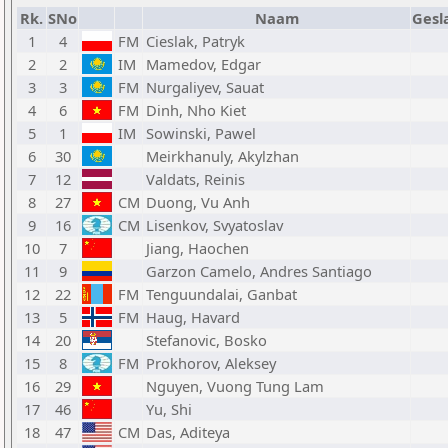
Rk.
SNo
Naam
Gesl
1
4
FM
Cieslak, Patryk
2
2
IM
Mamedov, Edgar
3
3
FM
Nurgaliyev, Sauat
4
6
FM
Dinh, Nho Kiet
5
1
IM
Sowinski, Pawel
6
30
Meirkhanuly, Akylzhan
7
12
Valdats, Reinis
8
27
CM
Duong, Vu Anh
9
16
CM
Lisenkov, Svyatoslav
10
7
Jiang, Haochen
11
9
Garzon Camelo, Andres Santiago
12
22
FM
Tenguundalai, Ganbat
13
5
FM
Haug, Havard
14
20
Stefanovic, Bosko
15
8
FM
Prokhorov, Aleksey
16
29
Nguyen, Vuong Tung Lam
17
46
Yu, Shi
18
47
CM
Das, Aditeya