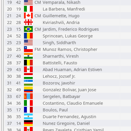
19
42
CM
Vemparala, Nikash
20
19
La Barbera, Manfredi
21
24
CM
Guillemette, Hugo
22
28
Kviriashvili, Andria
23
15
CM
Jardim, Frederico Rodrigues
24
52
Sprincean, Lukas George
25
23
Singh, Siddharth
26
25
FM
Munoz Ramos, Christopher
27
40
Sharnarthi, Viresh
28
37
Battistelli, Fausto
29
43
Abad Huaman, Adrian Estiven
30
38
Lehocz, Jozsef Jr.
31
41
Bozorov, Javohir
32
49
Gonzalez Bolivar, Juan Jose
33
67
Sergelen, Batbayar
34
36
Costantino, Claudio Emanuele
35
17
Boulos, Paul
36
35
Duarte Fernandez, Agustin
37
14
Nunez Gregoire, Daniel
38
34
Reyes Zavaleta, Cristhian Yamil