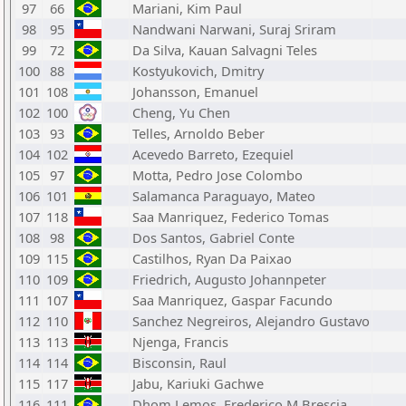
97
66
Mariani, Kim Paul
98
95
Nandwani Narwani, Suraj Sriram
99
72
Da Silva, Kauan Salvagni Teles
100
88
Kostyukovich, Dmitry
101
108
Johansson, Emanuel
102
100
Cheng, Yu Chen
103
93
Telles, Arnoldo Beber
104
102
Acevedo Barreto, Ezequiel
105
97
Motta, Pedro Jose Colombo
106
101
Salamanca Paraguayo, Mateo
107
118
Saa Manriquez, Federico Tomas
108
98
Dos Santos, Gabriel Conte
109
115
Castilhos, Ryan Da Paixao
110
109
Friedrich, Augusto Johannpeter
111
107
Saa Manriquez, Gaspar Facundo
112
110
Sanchez Negreiros, Alejandro Gustavo
113
113
Njenga, Francis
114
114
Bisconsin, Raul
115
117
Jabu, Kariuki Gachwe
116
111
Dhom Lemos, Frederico M Brescia