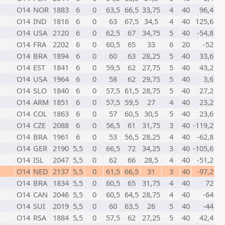
O14
NOR
1883
6
0
63,5
66,5
33,75
4
40
96,4
O14
IND
1816
6
0
63
67,5
34,5
4
40
125,6
O14
USA
2120
6
0
62,5
67
34,75
5
40
-54,8
O14
FRA
2202
6
0
60,5
65
33
6
20
-52
O14
BRA
1894
6
0
60
63
28,25
5
40
33,6
O14
EST
1841
6
0
59,5
62
27,75
5
40
43,2
O14
USA
1964
6
0
58
62
29,75
5
40
3,6
O14
SLO
1840
6
0
57,5
61,5
28,75
5
40
27,2
O14
ARM
1851
6
0
57,5
59,5
27
4
40
23,2
O14
COL
1863
6
0
57
60,5
30,5
5
40
23,6
O14
CZE
2088
6
0
56,5
61
31,75
3
40
-119,2
O14
BRA
1961
6
0
53
56,5
28,25
4
40
-62,8
O14
GER
2190
5,5
0
66,5
72
34,25
3
40
-105,6
O14
ISL
2047
5,5
0
62
66
28,5
4
40
-51,2
O14
NED
2137
5,5
0
61,5
66,5
31
3
40
-97,2
O14
BRA
1834
5,5
0
60,5
65
31,75
4
40
72
O14
CAN
2046
5,5
0
60,5
64,5
28,75
4
40
-64
O14
SUI
2019
5,5
0
60
63,5
26
5
40
-44
O14
RSA
1884
5,5
0
57,5
62
27,25
5
40
42,4