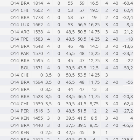
O14
BRA
1814
4
0
55
59
16,5
4
40
-60,4
O14
CHI
1602
4
0
53
57
19,5
2
40
62,4
O14
BRA
1773
4
0
53
57
19
2
40
-32,4
O14
LUX
1662
4
0
53
56,5
16,25
3
40
-8,4
O14
ARG
1538
4
0
48,5
50,5
14,75
3
40
21,2
O14
TPE
1583
4
0
48,5
50,5
14,25
2
40
-18
O14
BRA
1648
4
0
46
48
14,5
3
40
-13,6
O14
PAR
1570
4
0
45,5
48
13,25
3
40
-23,2
O14
BRA
1595
4
0
45
47
12,75
3
40
-22
BOL
1571
4
0
39,5
43,5
12,5
4
40
-59,2
O14
CHI
0
3,5
0
50,5
53,5
14,25
3
O14
BRA
1594
3,5
0
45,5
48
11,75
2
40
-56
O14
BRA
0
3,5
0
44
47
13
3
O14
BRA
1523
3,5
0
43,5
46,5
11,75
3
40
-20,8
O14
CHI
1539
3,5
0
39,5
41,5
8,75
3
40
-62,4
O14
PER
1516
3
0
48,5
51,5
12
2
40
-27,2
O14
KEN
1455
3
0
39,5
41,5
8,5
3
40
4
O14
BRA
1440
3
0
37,5
39,5
8,25
2
40
-65,6
O14
KEN
0
2,5
0
42,5
45
8
1
O14
BRA
1512
2
1
40,5
42,5
4
2
40
-136,8