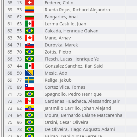
58
13
Federer, Colin
59
33
Rueda Rojas, Richard Alejandro
60
62
Fangarliev, Anal
61
63
Lerma Castillo, Juan
62
55
Calcada, Henrique Galvan
63
76
Mane, Arnav
64
71
Durovka, Marek
65
70
Zottis, Pietro
66
73
Flesch, Lucas Henrique Ye
67
44
Gonzalez Sanchez, Ilan Said
68
50
Mesic, Ado
69
77
Religa, Jakub
70
89
Cortez Vilca, Tomas
71
75
Spagnollo, Pedro Henrique
72
74
Cardenas Huachaca, Alessandro Jair
73
92
Jaramillo Carrillo, Johan Alejand
74
84
Moura, Bernardo Lalane Mascarenha
75
96
Orsini, Cesar Oliveira
76
78
De Oliveira, Tiago Augusto Adami
77
87
Falcao, Danilo Jose Ferreira