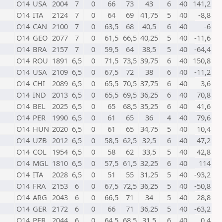
O14
USA
2004
7
0
66
73
43
6
40
141,2
O14
ITA
2124
7
0
64
69
41,75
5
40
-8,8
O14
CAN
2100
7
0
63,5
68
40,5
6
40
-6
O14
GEO
2077
7
0
61,5
66,5
40,25
5
40
-11,6
O14
BRA
2157
7
0
59,5
64
38,5
5
40
-64,4
O14
ROU
1891
6,5
0
71,5
73,5
39,75
6
40
150,8
O14
USA
2109
6,5
0
67,5
72
38
6
40
-11,2
O14
CHI
2089
6,5
0
65,5
70,5
37,75
6
40
3,6
O14
IND
2013
6,5
0
65,5
69,5
36,25
6
40
70,8
O14
BEL
2025
6,5
0
65
68,5
35,25
6
40
41,6
O14
PER
1990
6,5
0
61
65
36
4
40
79,6
O14
HUN
2020
6,5
0
61
65
34,75
5
40
10,4
O14
UZB
2012
6,5
0
58,5
62,5
32,5
6
40
47,2
O14
COL
1954
6,5
0
58
62
33,5
5
40
42,8
O14
MGL
1810
6,5
0
57,5
61,5
32,25
6
40
114
O14
ITA
2028
6,5
0
51
55
31,25
5
40
-93,2
O14
FRA
2153
6
0
67,5
72,5
36,25
5
40
-50,8
O14
ARG
2043
6
0
66,5
71
34
5
40
28,8
O14
GER
2172
6
0
66
71
36,25
5
40
-63,2
O14
PER
2044
6
0
64,5
68,5
31,5
6
40
0,4