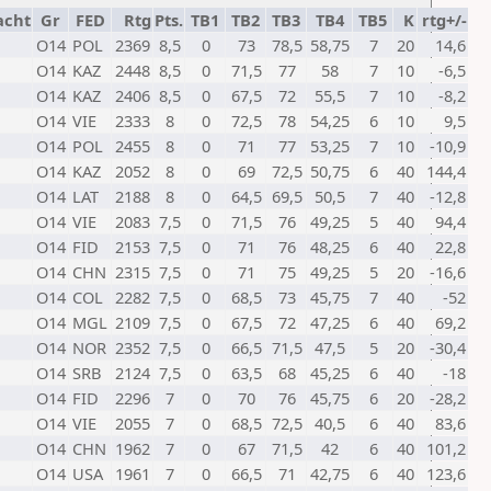
acht
Gr
FED
Rtg
Pts.
TB1
TB2
TB3
TB4
TB5
K
rtg+/-
O14
POL
2369
8,5
0
73
78,5
58,75
7
20
14,6
O14
KAZ
2448
8,5
0
71,5
77
58
7
10
-6,5
O14
KAZ
2406
8,5
0
67,5
72
55,5
7
10
-8,2
O14
VIE
2333
8
0
72,5
78
54,25
6
10
9,5
O14
POL
2455
8
0
71
77
53,25
7
10
-10,9
O14
KAZ
2052
8
0
69
72,5
50,75
6
40
144,4
O14
LAT
2188
8
0
64,5
69,5
50,5
7
40
-12,8
O14
VIE
2083
7,5
0
71,5
76
49,25
5
40
94,4
O14
FID
2153
7,5
0
71
76
48,25
6
40
22,8
O14
CHN
2315
7,5
0
71
75
49,25
5
20
-16,6
O14
COL
2282
7,5
0
68,5
73
45,75
7
40
-52
O14
MGL
2109
7,5
0
67,5
72
47,25
6
40
69,2
O14
NOR
2352
7,5
0
66,5
71,5
47,5
5
20
-30,4
O14
SRB
2124
7,5
0
63,5
68
45,25
6
40
-18
O14
FID
2296
7
0
70
76
45,75
6
20
-28,2
O14
VIE
2055
7
0
68,5
72,5
40,5
6
40
83,6
O14
CHN
1962
7
0
67
71,5
42
6
40
101,2
O14
USA
1961
7
0
66,5
71
42,75
6
40
123,6