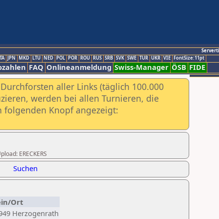
Servert
TA
JPN
MKD
LTU
NED
POL
POR
ROU
RUS
SRB
SVK
SWE
TUR
UKR
VIE
FontSize:11pt
ozahlen
FAQ
Onlineanmeldung
Swiss-Manager
ÖSB
FIDE
urchforsten aller Links (täglich 100.000
ieren, werden bei allen Turnieren, die
ch folgenden Knopf angezeigt:
r Upload: ERECKERS
Suchen
in/Ort
949 Herzogenrath