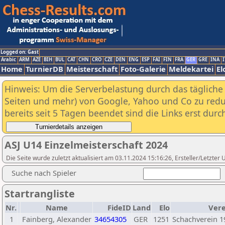
Logged on: Gast
Arabic
ARM
AZE
BIH
BUL
CAT
CHN
CRO
CZE
DEN
ENG
ESP
FAI
FIN
FRA
GER
GRE
INA
I
Home
TurnierDB
Meisterschaft
Foto-Galerie
Meldekartei
El
Hinweis: Um die Serverbelastung durch das tägliche D
Seiten und mehr) von Google, Yahoo und Co zu reduz
bereits seit 5 Tagen beendet sind die Links erst dur
ASJ U14 Einzelmeisterschaft 2024
Die Seite wurde zuletzt aktualisiert am 03.11.2024 15:16:26, Ersteller/Letzte
Suche nach Spieler
Startrangliste
Nr.
Name
FideID
Land
Elo
Vere
1
Fainberg, Alexander
34654305
GER
1251
Schachverein 1