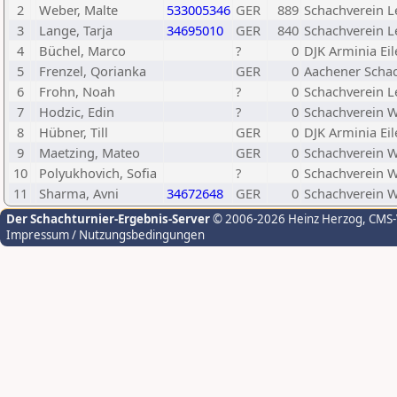
2
Weber, Malte
533005346
GER
889
Schachverein L
3
Lange, Tarja
34695010
GER
840
Schachverein L
4
Büchel, Marco
?
0
DJK Arminia Eil
5
Frenzel, Qorianka
GER
0
Aachener Schac
6
Frohn, Noah
?
0
Schachverein L
7
Hodzic, Edin
?
0
Schachverein W
8
Hübner, Till
GER
0
DJK Arminia Eil
9
Maetzing, Mateo
GER
0
Schachverein W
10
Polyukhovich, Sofia
?
0
Schachverein W
11
Sharma, Avni
34672648
GER
0
Schachverein W
Der Schachturnier-Ergebnis-Server
© 2006-2026 Heinz Herzog
, CMS
Impressum / Nutzungsbedingungen