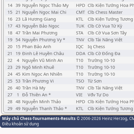
14
39
Nguyễn Ngọc Thảo My
HPD
Clb Kiện Tướng Hoa 
15
21
Nguyễn Ngọc Mai Chi
CMT
Clb Chess Master
16
23
Lã Hương Giang
KTL
Clb Kiện Tướng Tương 
17
43
Nguyễn Bảo Ngọc
TUK
Clb Cờ Vua Tứ Kỳ
18
47
Trần Mai Phương
STA
Clb Cờ Vua Sơn Tây
19
54
Nguyễn Phương Vy *
TNV
Clb Tài Năng Việt
20
15
Phan Bảo Anh
IQC
Iq Chess
21
19
Đinh Lê Huyền Châu
DDA
Clb Cờ Đống Đa
22
4
Nguyễn Vũ Minh An
T10
Trường 10-10
23
29
Ngô Minh Khuê
T10
Trường 10-10
24
45
Kim Ngọc An Nhiên
T10
Trường 10-10
25
53
Trần Phương Vi
TSO
Từ Sơn
26
40
Trần Hà My
TNV
Clb Tài Năng Việt
27
1
Đỗ Thiên An *
VIE
Vđv Tự Do
28
48
Nguyễn Minh Thảo
HPD
Clb Kiện Tướng Hoa 
29
49
Nguyễn Thanh Thảo *
KTL
Clb Kiện Tướng Tương 
Máy chủ Chess-Tournaments-Results
© 2006-2026 Heinz Herzog
, C
Điều khoản sử dụng