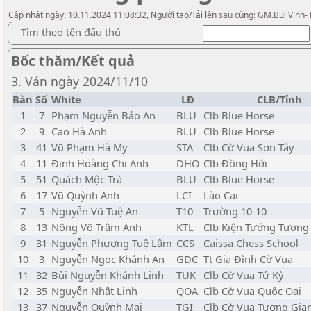
Cập nhật ngày: 10.11.2024 11:08:32, Người tạo/Tải lên sau cùng: GM.Bui Vinh-
Tìm theo tên đấu thủ
Bốc thăm/Kết quả
3. Ván ngày 2024/11/10
Bàn
Số
White
LĐ
CLB/Tỉnh
1
7
Phạm Nguyễn Bảo An
BLU
Clb Blue Horse
2
9
Cao Hà Anh
BLU
Clb Blue Horse
3
41
Vũ Phạm Hà My
STA
Clb Cờ Vua Sơn Tây
4
11
Đinh Hoàng Chi Anh
DHO
Clb Đồng Hới
5
51
Quách Mộc Trà
BLU
Clb Blue Horse
6
17
Vũ Quỳnh Anh
LCI
Lào Cai
7
5
Nguyễn Vũ Tuệ An
T10
Trường 10-10
8
13
Nông Võ Trâm Anh
KTL
Clb Kiện Tướng Tương 
9
31
Nguyễn Phương Tuệ Lâm
CCS
Caissa Chess School
10
3
Nguyễn Ngọc Khánh An
GDC
Tt Gia Đình Cờ Vua
11
32
Bùi Nguyễn Khánh Linh
TUK
Clb Cờ Vua Tứ Kỳ
12
35
Nguyễn Nhật Linh
QOA
Clb Cờ Vua Quốc Oai
13
37
Nguyễn Quỳnh Mai
TGI
Clb Cờ Vua Tương Gia