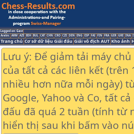
Logged on: Gast
Arabic
ARM
AZE
BIH
BUL
CAT
CHN
CRO
CZE
DEN
ENG
ESP
FAI
FIN
FRA
GER
GRE
INA
I
Trang chủ
Cơ sở dữ liệu Giải đấu
Giải vô địch AUT
Kho ảnh
H
Lưu ý: Để giảm tải máy chủ
của tất cả các liên kết (trê
nhiều hơn nữa mỗi ngày) t
Google, Yahoo và Co, tất cả 
đấu đã quá 2 tuần (tính từ 
hiển thị sau khi bấm vào nú