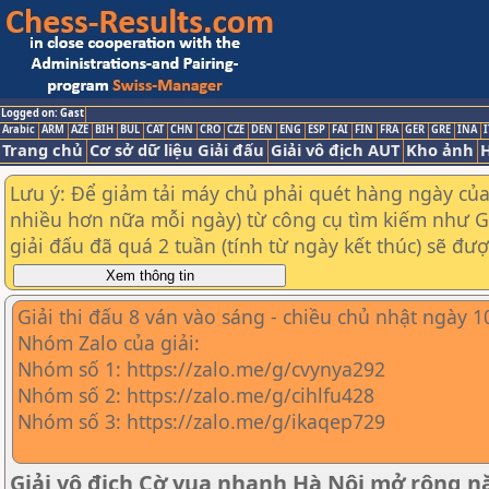
Logged on: Gast
Arabic
ARM
AZE
BIH
BUL
CAT
CHN
CRO
CZE
DEN
ENG
ESP
FAI
FIN
FRA
GER
GRE
INA
I
Trang chủ
Cơ sở dữ liệu Giải đấu
Giải vô địch AUT
Kho ảnh
H
Lưu ý: Để giảm tải máy chủ phải quét hàng ngày của t
nhiều hơn nữa mỗi ngày) từ công cụ tìm kiếm như Goo
giải đấu đã quá 2 tuần (tính từ ngày kết thúc) sẽ đư
Giải thi đấu 8 ván vào sáng - chiều chủ nhật ngày 
Nhóm Zalo của giải:
Nhóm số 1: https://zalo.me/g/cvynya292
Nhóm số 2: https://zalo.me/g/cihlfu428
Nhóm số 3: https://zalo.me/g/ikaqep729
Giải vô địch Cờ vua nhanh Hà Nội mở rộng 