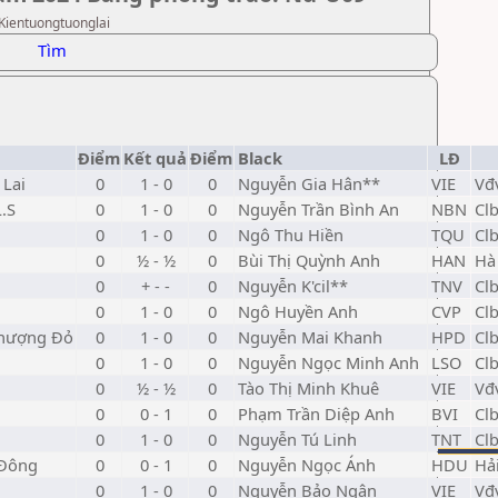
 Kientuongtuonglai
Tìm
Điểm
Kết quả
Điểm
Black
LĐ
 Lai
0
1 - 0
0
Nguyễn Gia Hân**
VIE
Vđ
L.S
0
1 - 0
0
Nguyễn Trần Bình An
NBN
Cl
0
1 - 0
0
Ngô Thu Hiền
TQU
Cl
0
½ - ½
0
Bùi Thị Quỳnh Anh
HAN
Hà
0
+ - -
0
Nguyễn K'cil**
TNV
Clb
0
1 - 0
0
Ngô Huyền Anh
CVP
Cl
Phượng Đỏ
0
1 - 0
0
Nguyễn Mai Khanh
HPD
Cl
0
1 - 0
0
Nguyễn Ngọc Minh Anh
LSO
Clb
0
½ - ½
0
Tào Thị Minh Khuê
VIE
Vđ
0
0 - 1
0
Phạm Trần Diệp Anh
BVI
Cl
0
1 - 0
0
Nguyễn Tú Linh
TNT
Clb
 Đông
0
0 - 1
0
Nguyễn Ngọc Ánh
HDU
Hả
0
1 - 0
0
Nguyễn Bảo Ngân
VIE
Vđ