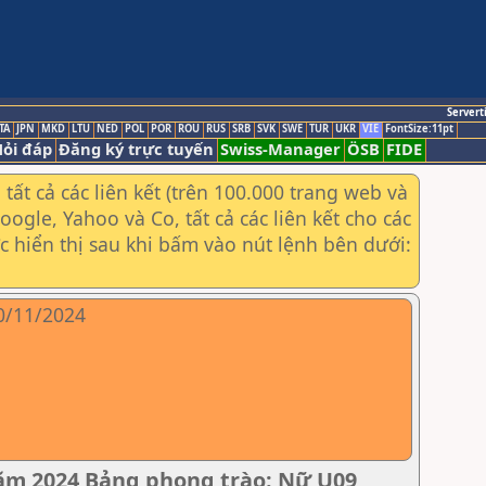
Servert
TA
JPN
MKD
LTU
NED
POL
POR
ROU
RUS
SRB
SVK
SWE
TUR
UKR
VIE
FontSize:11pt
ỏi đáp
Đăng ký trực tuyến
Swiss-Manager
ÖSB
FIDE
ất cả các liên kết (trên 100.000 trang web và
gle, Yahoo và Co, tất cả các liên kết cho các
ợc hiển thị sau khi bấm vào nút lệnh bên dưới:
10/11/2024
năm 2024 Bảng phong trào: Nữ U09