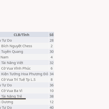
CLB/Tỉnh
Số
v Tự Do
28
b Bích Nguyệt Chess
2
b Tuyên Quang
30
 Nam
4
 Tài Năng Việt
32
b Cờ Vua Vĩnh Phúc
6
b Kiện Tướng Hoa Phượng Đỏ
34
 Cờ Vua Trí Tuệ Tp L.S
8
v Tự Do
36
b Cờ Vua Ba Vì
10
 Tài Năng Trẻ
38
i Dương
12
v Tự Do
40