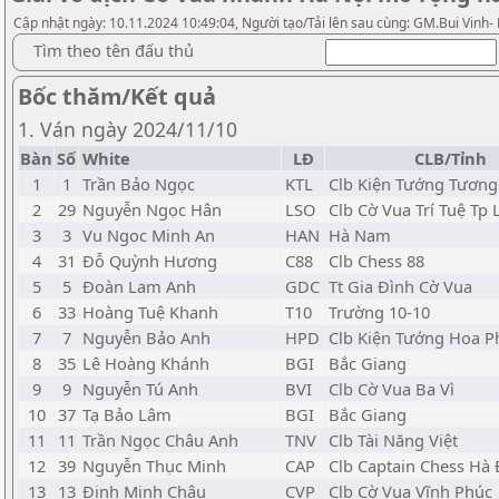
Cập nhật ngày: 10.11.2024 10:49:04, Người tạo/Tải lên sau cùng: GM.Bui Vinh-
Tìm theo tên đấu thủ
Bốc thăm/Kết quả
1. Ván ngày 2024/11/10
Bàn
Số
White
LĐ
CLB/Tỉnh
1
1
Trần Bảo Ngọc
KTL
Clb Kiện Tướng Tương
2
29
Nguyễn Ngọc Hân
LSO
Clb Cờ Vua Trí Tuệ Tp 
3
3
Vu Ngoc Minh An
HAN
Hà Nam
4
31
Đỗ Quỳnh Hương
C88
Clb Chess 88
5
5
Đoàn Lam Anh
GDC
Tt Gia Đình Cờ Vua
6
33
Hoàng Tuệ Khanh
T10
Trường 10-10
7
7
Nguyễn Bảo Anh
HPD
Clb Kiện Tướng Hoa 
8
35
Lê Hoàng Khánh
BGI
Bắc Giang
9
9
Nguyễn Tú Anh
BVI
Clb Cờ Vua Ba Vì
10
37
Tạ Bảo Lâm
BGI
Bắc Giang
11
11
Trần Ngọc Châu Anh
TNV
Clb Tài Năng Việt
12
39
Nguyễn Thục Minh
CAP
Clb Captain Chess Hà
13
13
Đinh Minh Châu
CVP
Clb Cờ Vua Vĩnh Phúc