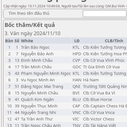
Cập nhật ngày: 10.11.2024 10:49:04, Người tạo/Tải lên sau cùng: GM.Bui Vinh-
Tìm theo tên đấu thủ
Bốc thăm/Kết quả
3. Ván ngày 2024/11/10
Bàn
Số
White
LĐ
CLB/Tỉnh
1
1
Trần Bảo Ngọc
KTL
Clb Kiện Tướng Tương 
2
7
Nguyễn Bảo Anh
HPD
Clb Kiện Tướng Hoa 
3
13
Đinh Minh Châu
CVP
Clb Cờ Vua Vĩnh Phúc
4
17
Trần Minh Châu
GDC
Tt Gia Đình Cờ Vua
5
43
Phạm Nguyễn Minh Ngọc
KTL
Clb Kiện Tướng Tương 
6
3
Vu Ngoc Minh An
HAN
Hà Nam
7
51
Đặng Ngọc Mai Trang
QNI
Trường Tdtt Quảng Ni
8
15
Nguyễn Minh Châu
BVI
Clb Cờ Vua Ba Vì
9
41
Quách Kim Ngân
BLU
Clb Blue Horse
10
39
Nguyễn Thục Minh
CAP
Clb Captain Chess Hà
11
44
Nguyễn Trang Nhi
VNC
Clb Cờ Vua Vnca
12
47
Tạ Trần Anh Thư
VIC
Clb Victor Chess
13
11
Trần Ngọc Châu Anh
TNV
Clb Tài Năng Việt