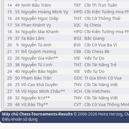
14
49
Ninh Bảo Trâm
TRT
Clb Th Trực Tuấn
15
53
Nguyễn Hoàng Minh Vy
HPD
Clb Kiện Tướng Hoa 
16
24
Nguyễn Ngọc Diệp
THT
Clb Cờ Thông Thái
17
54
Phan Khánh Vy
IQC
Iq Chess
18
34
Nguyễn Mai Khanh
HPD
Clb Kiện Tướng Hoa 
19
37
Tạ Bảo Lâm
BGI
Bắc Giang
20
9
Nguyễn Tú Anh
BVI
Clb Cờ Vua Ba Vì
21
31
Đỗ Quỳnh Hương
C88
Clb Chess 88
22
28
Nguyễn Gia Hân**
VIE
Vđv Tự Do
23
38
Nguyễn Tú Linh
TNT
Clb Tài Năng Trẻ
24
40
Nguyễn Bảo Ngân
VIE
Vđv Tự Do
25
50
Phạm Bảo Trân
GDC
Tt Gia Đình Cờ Vua
26
25
Võ Cao Khả Duyên
TNV
Clb Tài Năng Việt
27
18
Vũ Ngọc Minh Châu**
VCH
Clb Vietchess
28
32
Nguyễn K'cil**
TNV
Clb Tài Năng Việt
29
48
Vũ Bảo Thy**
CVT
Clb Cờ Vua Thông Min
Máy chủ Chess-Tournaments-Results
© 2006-2026 Heinz Herzog
, C
Điều khoản sử dụng