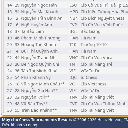
14
29
Nguyễn Ngọc Hân
LSO
Clb Cờ Vua Trí Tuệ Tp L.
15
34
Nguyễn Mai Khanh
HPD
Clb Kiện Tướng Hoa Ph
16
2
Nguyễn Trần Bình An
NBN
Clb Bích Nguyệt Chess
17
6
Ngô Huyền Anh
CVP
Clb Cờ Vua Vĩnh Phúc
18
37
Tạ Bảo Lâm
BGI
Bắc Giang
19
46
Phạm Minh Phương
HAN
Hà Nam
20
33
Hoàng Tuệ Khanh
T10
Trường 10-10
21
4
Bùi Thị Quỳnh Anh
HAN
Hà Nam
22
44
Nguyễn Trang Nhi
VNC
Clb Cờ Vua Vnca
23
20
Bế Ngọc Quỳnh Chi
TNT
Clb Tài Năng Trẻ
24
36
Tào Thị Minh Khuê
VIE
Vđv Tự Do
25
54
Phan Khánh Vy
IQC
Iq Chess
26
18
Vũ Ngọc Minh Châu**
VCH
Clb Vietchess
27
28
Nguyễn Gia Hân**
VIE
Vđv Tự Do
28
32
Nguyễn K'cil**
TNV
Clb Tài Năng Việt
29
48
Vũ Bảo Thy**
CVT
Clb Cờ Vua Thông Minh
30
55
Trần Bảo Khánh**
TNV
Clb Tài Năng Việt
Máy chủ Chess-Tournaments-Results
© 2006-2026 Heinz Herzog
, C
Điều khoản sử dụng