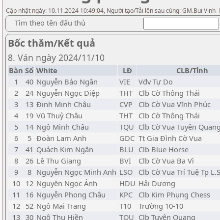
Cập nhật ngày: 10.11.2024 10:49:04, Người tạo/Tải lên sau cùng: GM.Bui Vinh-
Tìm theo tên đấu thủ
Bốc thăm/Kết quả
8. Ván ngày 2024/11/10
Bàn
Số
White
LĐ
CLB/Tỉnh
1
40
Nguyễn Bảo Ngân
VIE
Vđv Tự Do
2
24
Nguyễn Ngọc Diệp
THT
Clb Cờ Thông Thái
3
13
Đinh Minh Châu
CVP
Clb Cờ Vua Vĩnh Phúc
4
19
Vũ Thuỷ Châu
THT
Clb Cờ Thông Thái
5
14
Ngô Minh Châu
TQU
Clb Cờ Vua Tuyên Quan
6
5
Đoàn Lam Anh
GDC
Tt Gia Đình Cờ Vua
7
41
Quách Kim Ngân
BLU
Clb Blue Horse
8
26
Lê Thu Giang
BVI
Clb Cờ Vua Ba Vì
9
8
Nguyễn Ngọc Minh Anh
LSO
Clb Cờ Vua Trí Tuệ Tp L.
10
12
Nguyễn Ngọc Ánh
HDU
Hải Dương
11
16
Nguyễn Phong Châu
KPC
Clb Kim Phụng Chess
12
52
Ngô Mai Trang
T10
Trường 10-10
13
30
Ngô Thu Hiền
TQU
Clb Tuyên Quang