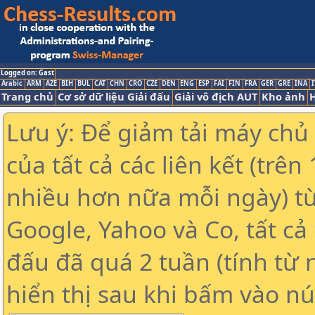
Logged on: Gast
Arabic
ARM
AZE
BIH
BUL
CAT
CHN
CRO
CZE
DEN
ENG
ESP
FAI
FIN
FRA
GER
GRE
INA
I
Trang chủ
Cơ sở dữ liệu Giải đấu
Giải vô địch AUT
Kho ảnh
H
Lưu ý: Để giảm tải máy chủ
của tất cả các liên kết (trê
nhiều hơn nữa mỗi ngày) t
Google, Yahoo và Co, tất cả 
đấu đã quá 2 tuần (tính từ 
hiển thị sau khi bấm vào nú