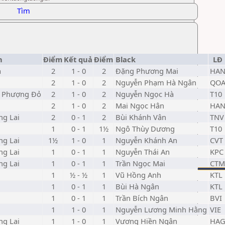
Tìm
h
Điểm
Kết quả
Điểm
Black
LĐ
ả
2
1 - 0
2
Đặng Phương Mai
HA
2
1 - 0
2
Nguyễn Phạm Hà Ngân
QO
a Phượng Đỏ
2
1 - 0
2
Nguyễn Ngọc Hà
T10
2
1 - 0
2
Mai Ngọc Hân
HA
ng Lai
2
0 - 1
2
Bùi Khánh Vân
TNV
1
0 - 1
1½
Ngô Thùy Dương
T10
ng Lai
1½
1 - 0
1
Nguyễn Khánh An
CVT
ng Lai
1
0 - 1
1
Nguyễn Thái An
KPC
ng Lai
1
0 - 1
1
Trần Ngọc Mai
CTM
1
½ - ½
1
Vũ Hồng Anh
KTL
1
0 - 1
1
Bùi Hà Ngân
KTL
1
0 - 1
1
Trần Bích Ngân
BVI
1
1 - 0
1
Nguyễn Lương Minh Hằng
VIE
ng Lai
1
1 - 0
1
Vương Hiền Ngân
HA