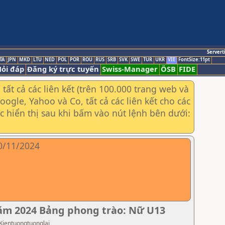
Servert
TA
JPN
MKD
LTU
NED
POL
POR
ROU
RUS
SRB
SVK
SWE
TUR
UKR
VIE
FontSize:11pt
ỏi đáp
Đăng ký trực tuyến
Swiss-Manager
ÖSB
FIDE
ất cả các liên kết (trên 100.000 trang web và
gle, Yahoo và Co, tất cả các liên kết cho các
ợc hiển thị sau khi bấm vào nút lệnh bên dưới:
10/11/2024
năm 2024 Bảng phong trào: Nữ U13
 Kientuongtuonglai