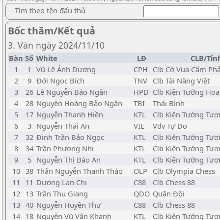
Tìm theo tên đấu thủ
Bốc thăm/Kết quả
3. Ván ngày 2024/11/10
Bàn
Số
White
LĐ
CLB/Tỉn
1
1
Vũ Lê Ánh Dương
CPH
Clb Cờ Vua Cẩm Ph
2
9
Đới Ngọc Bích
TNV
Clb Tài Năng Việt
3
26
Lê Nguyễn Bảo Ngân
HPD
Clb Kiện Tướng Ho
4
28
Nguyễn Hoàng Bảo Ngân
TBI
Thái Bình
5
17
Nguyễn Thanh Hiền
KTL
Clb Kiện Tướng Tươ
6
3
Nguyễn Thái An
VIE
Vđv Tự Do
7
32
Đinh Trần Bảo Ngọc
KTL
Clb Kiện Tướng Tươ
8
34
Trần Phương Nhi
KTL
Clb Kiện Tướng Tươ
9
5
Nguyễn Thị Bảo An
KTL
Clb Kiện Tướng Tươ
10
38
Thân Nguyễn Thanh Thảo
OLP
Clb Olympia Chess
11
11
Dương Lan Chi
C88
Clb Chess 88
12
13
Trần Thu Giang
QDO
Quân Đội
13
40
Nguyễn Huyền Thư
C88
Clb Chess 88
14
18
Nguyễn Vũ Vân Khanh
KTL
Clb Kiện Tướng Tươ