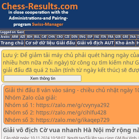
Logged on: Gast
Arabic
ARM
AZE
BIH
BUL
CAT
CHN
CRO
CZE
DEN
ENG
ESP
FAI
FIN
FRA
GER
GRE
INA
I
Trang chủ
Cơ sở dữ liệu Giải đấu
Giải vô địch AUT
Kho ảnh
H
Lưu ý: Để giảm tải máy chủ phải quét hàng ngày của t
nhiều hơn nữa mỗi ngày) từ công cụ tìm kiếm như Goo
giải đấu đã quá 2 tuần (tính từ ngày kết thúc) sẽ đư
Giải thi đấu 8 ván vào sáng - chiều chủ nhật ngày 
Nhóm Zalo của giải:
Nhóm số 1: https://zalo.me/g/cvynya292
Nhóm số 2: https://zalo.me/g/cihlfu428
Nhóm số 3: https://zalo.me/g/ikaqep729
Giải vô địch Cờ vua nhanh Hà Nội mở rộng 
Cập nhật ngày: 10.11.2024 10:58:07, Người tạo/Tải lên sau cùng: GM.Bui Vinh-