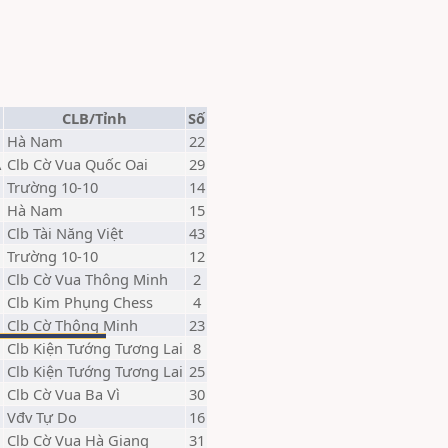
CLB/Tỉnh
Số
N
Hà Nam
22
A
Clb Cờ Vua Quốc Oai
29
Trường 10-10
14
N
Hà Nam
15
Clb Tài Năng Việt
43
Trường 10-10
12
Clb Cờ Vua Thông Minh
2
Clb Kim Phụng Chess
4
Clb Cờ Thông Minh
23
Clb Kiện Tướng Tương Lai
8
Clb Kiện Tướng Tương Lai
25
Clb Cờ Vua Ba Vì
30
Vđv Tự Do
16
G
Clb Cờ Vua Hà Giang
31