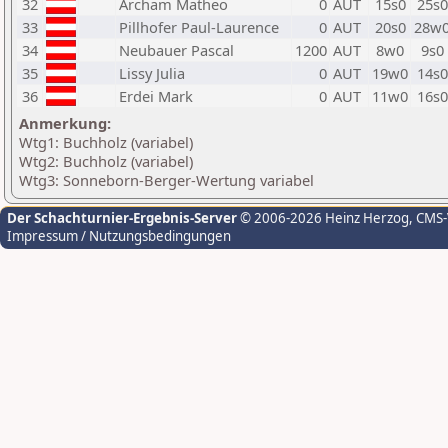
32
Archam Matheo
0
AUT
15s0
25s0
33
Pillhofer Paul-Laurence
0
AUT
20s0
28w
34
Neubauer Pascal
1200
AUT
8w0
9s0
35
Lissy Julia
0
AUT
19w0
14s0
36
Erdei Mark
0
AUT
11w0
16s0
Anmerkung:
Wtg1: Buchholz (variabel)
Wtg2: Buchholz (variabel)
Wtg3: Sonneborn-Berger-Wertung variabel
Der Schachturnier-Ergebnis-Server
© 2006-2026 Heinz Herzog
, CMS
Impressum / Nutzungsbedingungen