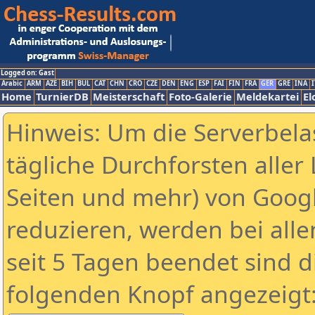
Logged on: Gast
Arabic
ARM
AZE
BIH
BUL
CAT
CHN
CRO
CZE
DEN
ENG
ESP
FAI
FIN
FRA
GER
GRE
INA
I
Home
TurnierDB
Meisterschaft
Foto-Galerie
Meldekartei
El
Hinweis: Um die Serverbela
tägliche Durchforsten aller 
Seiten und mehr) von Goog
reduzieren, werden bei alle
seit 5 Tagen beendet sind d
folgenden Knopf angezeigt