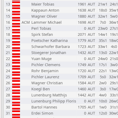
13
Maier Tobias
1961
AUT
21w1
24s1
14
Kappaun Anton
1638
AUT
18s0
35w
15
Wagner Oliver
1880
AUT
32w1
5w0
16
ACM
Lammer Michael
1698
AUT
7s0
36w
17
Perl Tobias
0
AUT
23w0
27s1
18
Spirk Stefan
2071
AUT
14w1
19s1
19
Poetscher Katharina
1779
AUT
35s1
18w
20
Schwarhofer Barbara
1723
AUT
33w1
4s0
21
Stoegerer Jonathan
1432
AUT
13s0
22w
22
Yuan Muge
0
AUT
24w0
21s0
23
Pichler Clemens
1749
AUT
17s1
3w0
24
Rohr Benjamin
1720
AUT
22s1
13w
25
Pichler Laurenz
1709
AUT
5s0
32w
26
Wagner Christian
1584
AUT
2w0
29s1
27
Koegl Ben
1460
AUT
3s0
17w
28
Lunenburg Matthijs
1442
AUT
4w0
33s1
29
Lunenburg Philipp Floris
0
AUT
10s0
26w
30
Bartol Hannes
1705
AUT
1w0
31s1
31
Erdei Simon
0
AUT
12s0
30w