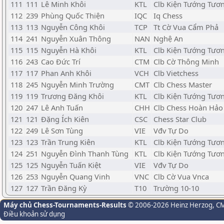
111
111
Lê Minh Khôi
KTL
Clb Kiện Tướng Tươn
112
239
Phùng Quốc Thiện
IQC
Iq Chess
113
113
Nguyễn Công Khôi
TCP
Tt Cờ Vua Cẩm Phả
114
241
Nguyễn Xuân Thông
NAN
Nghệ An
115
115
Nguyễn Hà Khôi
KTL
Clb Kiện Tướng Tươn
116
243
Cao Đức Trí
CTM
Clb Cờ Thông Minh
117
117
Phan Anh Khôi
VCH
Clb Vietchess
118
245
Nguyễn Minh Trường
CMT
Clb Chess Master
119
119
Trương Đăng Khôi
KTL
Clb Kiện Tướng Tươn
120
247
Lê Anh Tuấn
CHH
Clb Chess Hoàn Hảo
121
121
Đặng Ích Kiên
CSC
Chess Star Club
122
249
Lê Sơn Tùng
VIE
Vđv Tự Do
123
123
Trần Trung Kiên
KTL
Clb Kiện Tướng Tươn
124
251
Nguyễn Đình Thanh Tùng
KTL
Clb Kiện Tướng Tươn
125
125
Nguyễn Tuấn Kiệt
VIE
Vđv Tự Do
126
253
Nguyễn Quang Vinh
VNC
Clb Cờ Vua Vnca
127
127
Trần Đăng Kỳ
T10
Trường 10-10
Máy chủ Chess-Tournaments-Results
© 2006-2026 Heinz Herzog
, C
Điều khoản sử dụng