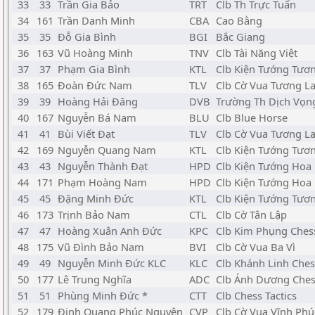
33
33
Trần Gia Bảo
TRT
Clb Th Trực Tuấn
34
161
Trần Danh Minh
CBA
Cao Bằng
35
35
Đỗ Gia Bình
BGI
Bắc Giang
36
163
Vũ Hoàng Minh
TNV
Clb Tài Năng Việt
37
37
Phạm Gia Bình
KTL
Clb Kiện Tướng Tươn
38
165
Đoàn Đức Nam
TLV
Clb Cờ Vua Tương Lai
39
39
Hoàng Hải Đăng
DVB
Trường Th Dịch Vọn
40
167
Nguyễn Bá Nam
BLU
Clb Blue Horse
41
41
Bùi Viết Đạt
TLV
Clb Cờ Vua Tương Lai
42
169
Nguyễn Quang Nam
KTL
Clb Kiện Tướng Tươn
43
43
Nguyễn Thành Đạt
HPD
Clb Kiện Tướng Hoa
44
171
Phạm Hoàng Nam
HPD
Clb Kiện Tướng Hoa
45
45
Đặng Minh Đức
KTL
Clb Kiện Tướng Tươn
46
173
Trịnh Bảo Nam
CTL
Clb Cờ Tân Lập
47
47
Hoàng Xuân Anh Đức
KPC
Clb Kim Phụng Ches
48
175
Vũ Đình Bảo Nam
BVI
Clb Cờ Vua Ba Vì
49
49
Nguyễn Minh Đức KLC
KLC
Clb Khánh Linh Ches
50
177
Lê Trung Nghĩa
ADC
Clb Ánh Dương Che
51
51
Phùng Minh Đức *
CTT
Clb Chess Tactics
52
179
Đinh Quang Phúc Nguyên
CVP
Clb Cờ Vua Vĩnh Phú