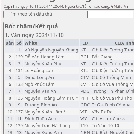
Cập nhật ngày: 10.11.2024 11:25:44, Người tạo/Tải lên sau cùng: GM.Bui Vinh-
Tìm theo tên đấu thủ
Bốc thăm/Kết quả
1. Ván ngày 2024/11/10
Bàn
Số
White
LĐ
CLB/Tỉn
1
1
Vũ Nguyễn Nguyên Khang
KTL
Clb Kiện Tướng Tươn
2
129
Đỗ Văn Hoàng Lâm
BGI
Bắc Giang
3
3
Nguyễn Xuân Phú
KTL
Clb Kiện Tướng Tươn
4
131
Lê Hoàng Lâm
KTL
Clb Kiện Tướng Tươn
5
5
Đặng Long An
CTM
Clb Cờ Thông Minh
6
133
Ngô Phúc Lâm
CVT
Clb Cờ Vua Thông M
7
7
Nguyễn Văn An
PDG
Trường Th Phan Đìn
8
135
Nguyễn Hoàng Lâm PTC *
PHT
Clb Cờ Vua Phú Thọ
9
9
Trương Bình An
GDC
Tt Gia Đình Cờ Vua
10
137
Nguyễn Xuân Lâm *
VIE
Vđv Tự Do
11
11
Đình Thiện Anh
VIC
Clb Victor Chess
12
139
Nguyễn Trần Hải Long
T10
Trường 10-10
13
13
Nguyễn Đặng Anh
NBN
Clb Bích Nguyệt Che