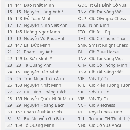
14
141
Đào Nhật Minh
GDC
Tt Gia Đình Cờ Vua
15
15
Nguyễn Hùng Anh *
TNV
Clb Tài Năng Việt
16
143
Đỗ Tuấn Minh
OLP
Clb Olympia Chess
17
17
Nguyễn Ninh Việt Anh
NBI
Ninh Bình
18
145
Hoàng Ngọc Minh
IEQ
Clb Iq – Eq
19
19
Nguyễn Vũ Phúc Anh
THT
Clb Cờ Thông Thái
20
147
Lại Đức Minh
SMK
Smart Knight Chess
21
21
Phạm Huy Anh
BLU
Clb Blue Horse
22
149
Lê Sơn Minh *
TNV
Clb Tài Năng Việt
23
23
Tạ Quang Anh
CTM
Clb Cờ Thông Minh
24
151
Nguyễn Bảo Minh
TNV
Clb Tài Năng Việt
25
25
Trần Ngọc Tuấn Anh
VIE
Vđv Tự Do
26
153
Nguyễn Nhật Minh
KTL
Clb Kiện Tướng Tươn
27
27
Bùi Đình Hoàng Bách
VIE
Vđv Tự Do
28
155
Nguyễn Quốc Nhật Minh
VIE
Vđv Tự Do
29
29
Nguyễn Hoàng Bách
VCH
Clb Vietchess
30
157
Phan Lê Nhật Minh
RCC
Royal Chess Hno
31
31
Bùi Nguyễn Gia Bảo
TLI
Trường TH Thịnh Liệ
32
159
Tô Quang Minh
VNC
Clb Cờ Vua Vnca