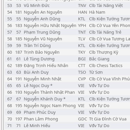
53
53
Vũ Minh Đức
TNV
Clb Tài Năng Việt
54
181
Nguyễn An Nguyên
HAN
Hà Nam
55
55
Nguyễn Anh Dũng
KTL
Clb Kiện Tướng Tươn
56
183
Nguyễn Hữu Nhật Nguyên
YPH
Clb Cờ Vua Yên Pho
57
57
Phạm Trung Dũng
TNT
Clb Tài Năng Trẻ
58
185
Nguyễn Vũ Nguyên
TLV
Clb Cờ Vua Tương Lai
59
59
Trần Trí Dũng
KTL
Clb Kiện Tướng Tươn
60
187
Trịnh Bảo Nguyên
TKY
Clb Thượng Kỳ
61
61
Lê Tùng Dương
BGI
Bắc Giang
62
189
Đặng Trịnh Hiếu Nhân
CTT
Clb Chess Tactics
63
63
Bùi Anh Duy
TSO
Từ Sơn
64
191
Nguyễn Minh Nhật
CVP
Clb Cờ Vua Vĩnh Phú
65
65
Lê Ngọc Duy *
VIE
Vđv Tự Do
66
193
Nguyễn Thành Nhật Phan
VIE
Vđv Tự Do
67
67
Nguyễn Khánh Duy *
KTL
Clb Kiện Tướng Tươn
68
195
Nguyễn Ngọc Nam Phong
VIE
Vđv Tự Do
69
69
Phạm Phúc Duy
VIE
Vđv Tự Do
70
197
Phan Lâm Phong
GDC
Tt Gia Đình Cờ Vua
71
71
Lê Minh Hiếu
VIE
Vđv Tự Do