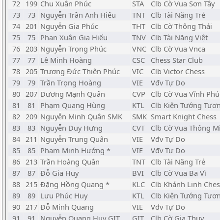
72
199
Chu Xuân Phúc
STA
Clb Cờ Vua Sơn Tây
73
73
Nguyễn Trần Anh Hiếu
TNT
Clb Tài Năng Trẻ
74
201
Nguyễn Gia Phúc
THT
Clb Cờ Thông Thái
75
75
Phan Xuân Gia Hiếu
TNV
Clb Tài Năng Việt
76
203
Nguyễn Trọng Phúc
VNC
Clb Cờ Vua Vnca
77
77
Lê Minh Hoàng
CSC
Chess Star Club
78
205
Trương Đức Thiên Phúc
VIC
Clb Victor Chess
79
79
Trần Trọng Hoàng
VIE
Vđv Tự Do
80
207
Dương Mạnh Quân
CVP
Clb Cờ Vua Vĩnh Phú
81
81
Phạm Quang Hùng
KTL
Clb Kiện Tướng Tươn
82
209
Nguyễn Minh Quân SMK
SMK
Smart Knight Chess
83
83
Nguyễn Duy Hưng
CVT
Clb Cờ Vua Thông M
84
211
Nguyễn Trung Quân
VIE
Vđv Tự Do
85
85
Phạm Minh Hướng *
VIE
Vđv Tự Do
86
213
Trần Hoàng Quân
TNT
Clb Tài Năng Trẻ
87
87
Đỗ Gia Huy
BVI
Clb Cờ Vua Ba Vì
88
215
Đặng Hồng Quang *
KLC
Clb Khánh Linh Ches
89
89
Lưu Phúc Huy
KTL
Clb Kiện Tướng Tươn
90
217
Đỗ Minh Quang
VIE
Vđv Tự Do
91
91
Nguyễn Quang Huy GIT
GIT
Clb Cờ Gia Thụy