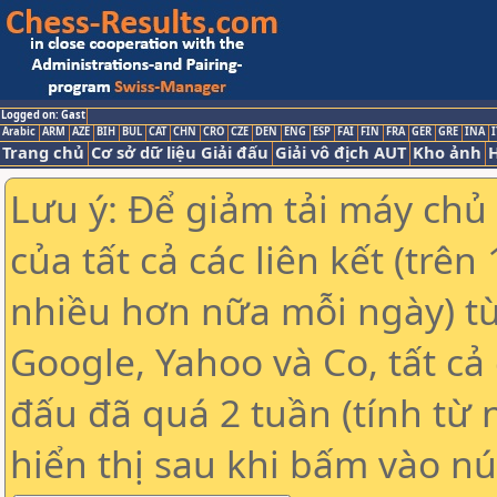
Logged on: Gast
Arabic
ARM
AZE
BIH
BUL
CAT
CHN
CRO
CZE
DEN
ENG
ESP
FAI
FIN
FRA
GER
GRE
INA
I
Trang chủ
Cơ sở dữ liệu Giải đấu
Giải vô địch AUT
Kho ảnh
H
Lưu ý: Để giảm tải máy chủ
của tất cả các liên kết (trê
nhiều hơn nữa mỗi ngày) t
Google, Yahoo và Co, tất cả 
đấu đã quá 2 tuần (tính từ 
hiển thị sau khi bấm vào nú