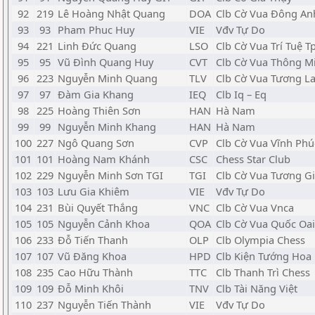
92
219
Lê Hoàng Nhật Quang
DOA
Clb Cờ Vua Đông An
93
93
Pham Phuc Huy
VIE
Vđv Tự Do
94
221
Linh Đức Quang
LSO
Clb Cờ Vua Trí Tuệ Tp
95
95
Vũ Đình Quang Huy
CVT
Clb Cờ Vua Thông M
96
223
Nguyễn Minh Quang
TLV
Clb Cờ Vua Tương Lai
97
97
Đàm Gia Khang
IEQ
Clb Iq – Eq
98
225
Hoàng Thiên Sơn
HAN
Hà Nam
99
99
Nguyễn Minh Khang
HAN
Hà Nam
100
227
Ngô Quang Sơn
CVP
Clb Cờ Vua Vĩnh Phú
101
101
Hoàng Nam Khánh
CSC
Chess Star Club
102
229
Nguyễn Minh Sơn TGI
TGI
Clb Cờ Vua Tương G
103
103
Lưu Gia Khiêm
VIE
Vđv Tự Do
104
231
Bùi Quyết Thắng
VNC
Clb Cờ Vua Vnca
105
105
Nguyễn Cảnh Khoa
QOA
Clb Cờ Vua Quốc Oai
106
233
Đỗ Tiến Thanh
OLP
Clb Olympia Chess
107
107
Vũ Đăng Khoa
HPD
Clb Kiện Tướng Hoa
108
235
Cao Hữu Thành
TTC
Clb Thanh Trì Chess
109
109
Đỗ Minh Khôi
TNV
Clb Tài Năng Việt
110
237
Nguyễn Tiến Thành
VIE
Vđv Tự Do