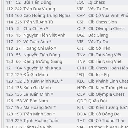
111
52
Bùi Tiến Dũng
IQC
Iq Chess
112
242
Trần Duy Vượng
VIE
Vđv Tự Do
113
160
Cao Hoàng Trung Nghĩa
CVP
Clb Cờ Vua Vĩnh Ph
114
226
Trần Vũ Anh Tú
CSI
Clb Chess Sion
115
5
Chu Chí An *
OLP
Clb Olympia Chess
116
15
Nguyễn Tiến Việt Anh
BGI
Bắc Giang
117
19
Vũ Tuấn Anh *
VIE
Vđv Tự Do
118
27
Hoàng Chí Bảo *
CTI
Clb Cờ Tiên
119
55
Nguyễn Tiến Dũng
TNV
Clb Tài Năng Việt
120
66
Đặng Trường Giang
TNV
Clb Tài Năng Việt
121
104
Nguyễn Minh Khoa
CHH
Clb Chess Hoàn Hảo
122
129
Đỗ Gia Minh
IEQ
Clb Iq – Eq
123
132
Đỗ Tuấn Minh KLC *
KLC
Clb Khánh Linh Che
124
133
Kiều Gia Minh
HPD
Clb Kiện Tướng Ho
125
136
Lê Tuấn Minh *
OLP
Clb Olympia Chess
126
158
Vũ Bảo Nam
QDO
Quân Đội
127
195
Ma Hoàng Sơn *
KTL
Clb Kiện Tướng Tươ
128
198
Trần Minh Sơn *
DDA
Clb Cờ Đống Đa
129
229
Trịnh Hoàng Tuấn
THT
Clb Cờ Thông Thái
130
236
Đặng Gia Vinh
VAC
Trường Th Văn Chư