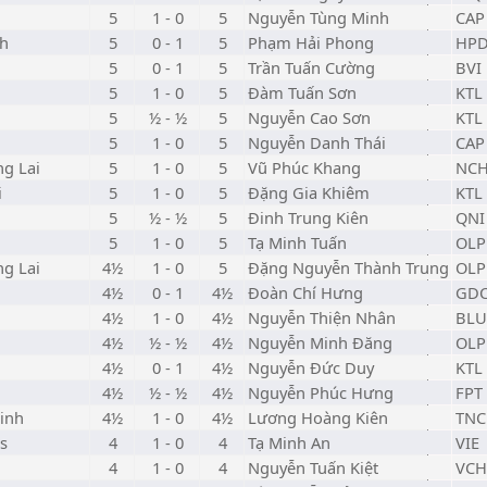
5
1 - 0
5
Nguyễn Tùng Minh
CAP
nh
5
0 - 1
5
Phạm Hải Phong
HP
5
0 - 1
5
Trần Tuấn Cường
BVI
5
1 - 0
5
Đàm Tuấn Sơn
KTL
5
½ - ½
5
Nguyễn Cao Sơn
KTL
5
1 - 0
5
Nguyễn Danh Thái
CAP
ng Lai
5
1 - 0
5
Vũ Phúc Khang
NC
i
5
1 - 0
5
Đặng Gia Khiêm
KTL
5
½ - ½
5
Đinh Trung Kiên
QNI
5
1 - 0
5
Tạ Minh Tuấn
OLP
ng Lai
4½
1 - 0
5
Đặng Nguyễn Thành Trung
OLP
4½
0 - 1
4½
Đoàn Chí Hưng
GD
4½
1 - 0
4½
Nguyễn Thiện Nhân
BLU
4½
½ - ½
4½
Nguyễn Minh Đăng
OLP
4½
0 - 1
4½
Nguyễn Đức Duy
KTL
4½
½ - ½
4½
Nguyễn Phúc Hưng
FPT
inh
4½
1 - 0
4½
Lương Hoàng Kiên
TNC
s
4
1 - 0
4
Tạ Minh An
VIE
4
1 - 0
4
Nguyễn Tuấn Kiệt
VCH