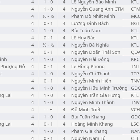
n
4
1 - 0
4
Lê Nguyễn Bảo Minh
KTL
4
1 - 0
4
Nguyễn Quang Anh CTM
CT
4
½ - ½
4
Phạm Đỗ Nhật Minh
MC
4
0 - 1
4
Lương Đình Bách
BGI
4
1 - 0
4
Bùi Tuấn Nam
KTL
4
0 - 1
4
Lê Huy Bảo
KTL
4
½ - ½
4
Nguyễn Bá Nghĩa
KTL
4
0 - 1
4
Nguyễn Doãn Thái Sơn
QO
inh
4
1 - 0
4
Nguyễn Hải Đông
KPC
a Phượng Đỏ
4
0 - 1
4
Lê Hồng Phong
TNT
úc
4
1 - 0
4
Nguyễn Chí Thanh
TCP
4
0 - 1
4
Nguyễn Minh Hiển
TNV
4
1 - 0
4
Nguyễn Hữu Minh Trường
GD
ng Lai
4
1 - 0
4
Nguyễn Trần Gia Hưng
KTL
4
1 - 0
4
Nguyễn Minh Thành
TNV
4
- - +
4
Đỗ Minh Triết
VCH
4
1 - 0
4
Bùi Tuấn Khang
GD
ng Lai
4
0 - 1
4
Hoàng Minh Khang
LSO
4
1 - 0
4
Phạm Gia Khang
NA
4
0 - 1
4
Nguyễn Nam Tú
CTT