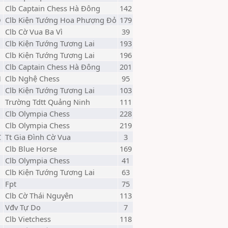
Clb Captain Chess Hà Đông
142
D
Clb Kiện Tướng Hoa Phượng Đỏ
179
Clb Cờ Vua Ba Vì
39
Clb Kiện Tướng Tương Lai
193
Clb Kiện Tướng Tương Lai
196
Clb Captain Chess Hà Đông
201
H
Clb Nghệ Chess
95
Clb Kiện Tướng Tương Lai
103
Trường Tdtt Quảng Ninh
111
Clb Olympia Chess
228
Clb Olympia Chess
219
C
Tt Gia Đình Cờ Vua
3
Clb Blue Horse
169
Clb Olympia Chess
41
Clb Kiện Tướng Tương Lai
63
Fpt
75
Clb Cờ Thái Nguyên
113
Vđv Tự Do
7
Clb Vietchess
118