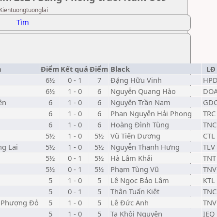
 Kientuongtuonglai
Tìm
h
Điểm
Kết quả
Điểm
Black
LĐ
6½
0 - 1
7
Đặng Hữu Vinh
HP
6½
1 - 0
6
Nguyễn Quang Hào
DO
ên
6
1 - 0
6
Nguyễn Trần Nam
GD
6
1 - 0
6
Phan Nguyễn Hải Phong
TRC
6
1 - 0
6
Hoàng Đình Tùng
TNC
5½
1 - 0
5½
Vũ Tiến Dương
CTL
ng Lai
5½
1 - 0
5½
Nguyễn Thanh Hưng
TLV
5½
0 - 1
5½
Hà Lâm Khải
TNT
5½
0 - 1
5½
Phạm Tùng Vũ
TNV
5
1 - 0
5
Lê Ngọc Bảo Lâm
KTL
5
0 - 1
5
Thân Tuấn Kiệt
TNC
a Phượng Đỏ
5
1 - 0
5
Lê Đức Anh
TNV
5
1 - 0
5
Tạ Khôi Nguyên
IEQ