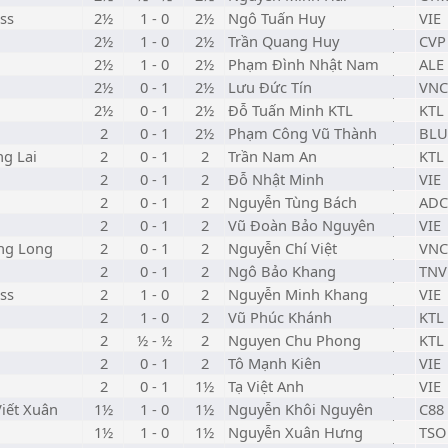
ss
2½
1 - 0
2½
Ngô Tuấn Huy
VIE
2½
1 - 0
2½
Trần Quang Huy
CVP
2½
1 - 0
2½
Phạm Đình Nhật Nam
ALE
2½
0 - 1
2½
Lưu Đức Tín
VNC
2½
0 - 1
2½
Đỗ Tuấn Minh KTL
KTL
2
0 - 1
2½
Phạm Công Vũ Thành
BLU
ng Lai
2
0 - 1
2
Trần Nam An
KTL
2
0 - 1
2
Đỗ Nhật Minh
VIE
2
0 - 1
2
Nguyễn Tùng Bách
ADC
2
0 - 1
2
Vũ Đoàn Bảo Nguyên
VIE
ăng Long
2
0 - 1
2
Nguyễn Chí Việt
VNC
2
0 - 1
2
Ngô Bảo Khang
TNV
ss
2
1 - 0
2
Nguyễn Minh Khang
VIE
2
1 - 0
2
Vũ Phúc Khánh
KTL
2
½ - ½
2
Nguyen Chu Phong
KTL
2
0 - 1
2
Tô Mạnh Kiên
VIE
2
0 - 1
1½
Tạ Việt Anh
VIE
iết Xuân
1½
1 - 0
1½
Nguyễn Khôi Nguyên
C88
1½
1 - 0
1½
Nguyễn Xuân Hưng
TSO