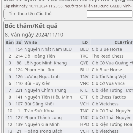
Cập nhật ngày: 10.11.2024 11:23:55, Người tạo/Tải lên sau cùng: GM.Bui Vinh-
Tìm theo tên đấu thủ
Bốc thăm/Kết quả
8. Ván ngày 2024/11/10
Bàn
Số
White
LĐ
CLB/Tỉn
1
154
Nguyễn Nhật Nam BLU
BLU
Clb Blue Horse
2
214
Đỗ Hoàng Tiến
TRC
The Reed Chess
3
88
Lê Ngọc Minh Khang
QYE
Clb Cờ Vua Quảng Y
4
124
Phạm Hải Lâm
BLU
Clb Blue Horse
5
126
Lương Ngọc Linh
TNV
Clb Tài Năng Việt
6
110
Bùi Huy Kiên
VNC
Clb Cờ Vua Vnca
7
221
Nguyễn Chính Trung
KTL
Clb Kiện Tướng Tươ
8
141
Nguyễn Tiến Hiểu Minh
CTT
Clb Chess Tactics
9
107
Bùi Đăng Khôi
VCH
Clb Vietchess
10
1
Trần Đức Khoa
TNC
Clb Cờ Thái Nguyên
11
127
Phạm Thành Long
TNC
Clb Cờ Thái Nguyên
12
139
Nguyễn Gia Minh
HPD
Clb Kiện Tướng Ho
13
21
Hoàng Trọng Bách
VCH
Clb Vietchess