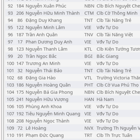
92
184
Nguyễn Xuân Phúc
NBN
Clb Bích Nguyệt Che
93
206
Nguyễn Hữu Minh Thành
CTM
Clb Cờ Thông Minh
94
86
Đặng Duy Khang
TNT
Clb Tài Năng Trẻ
95
122
Nguyễn Minh Lâm
VIE
Vđv Tự Do
96
187
Trần Anh Quân
TNV
Clb Tài Năng Việt
97
17
Phan Dương Duy Anh
VIE
Vđv Tự Do
98
123
Nguyễn Thanh Lâm
KTL
Clb Kiện Tướng Tươ
99
20
Trần Ngọc Bắc
BGI
Bắc Giang
100
147
Trương An Minh
VIE
Vđv Tự Do
101
32
Nguyễn Thái Bảo
TNT
Clb Tài Năng Trẻ
102
68
Đặng Gia Hào
VTL
Trường Victoria Th
103
186
Nguyễn Hoàng Quân
PHT
Clb Cờ Vua Phú Thọ
104
175
Nguyễn Bá Gia Phong
NBN
Clb Bích Nguyệt Che
105
241
Nguyễn Hữu Vượng
HAN
Hà Nam
106
105
Phùng Anh Khoa
VIE
Vđv Tự Do
107
192
Tiêu Nguyễn Minh Quang
VIE
Vđv Tự Do
108
208
Nguyễn Ngọc Thành
VIE
Vđv Tự Do
109
72
Lê Hoàng
NVX
Trường Th Nguyễn V
110
191
Phạm Đức Quang
TRT
Clb Th Trực Tuấn