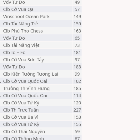
Vđv Tự Do
49
Clb Cờ Vua Qa
57
Vinschool Ocean Park
149
Clb Tài Năng Trẻ
159
Clb Phú Thọ Chess
163
Vđv Tự Do
65
Clb Tài Năng Việt
73
Clb Iq – Eq
181
Clb Cờ Vua Sơn Tây
97
Vđv Tự Do
183
Clb Kiện Tướng Tương Lai
99
A
Clb Cờ Vua Quốc Oai
102
U
Trường Th Vĩnh Hưng
185
A
Clb Cờ Vua Quốc Oai
114
Clb Cờ Vua Tứ Kỳ
120
Clb Th Trực Tuấn
227
Clb Cờ Vua Ba Vì
153
Clb Cờ Vua Tứ Kỳ
155
Clb Cờ Thái Nguyên
59
M
Clb Cờ Thông Minh
67