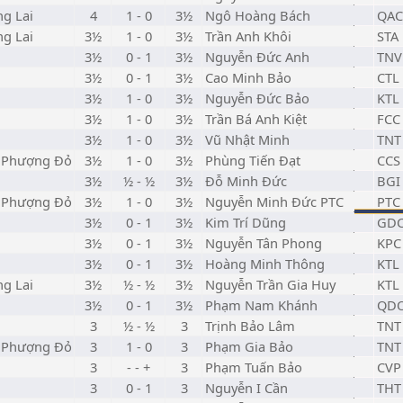
ng Lai
4
1 - 0
3½
Ngô Hoàng Bách
QAC
ng Lai
3½
1 - 0
3½
Trần Anh Khôi
STA
3½
0 - 1
3½
Nguyễn Đức Anh
TNV
3½
0 - 1
3½
Cao Minh Bảo
CTL
3½
1 - 0
3½
Nguyễn Đức Bảo
KTL
3½
1 - 0
3½
Trần Bá Anh Kiệt
FCC
3½
1 - 0
3½
Vũ Nhật Minh
TNT
a Phượng Đỏ
3½
1 - 0
3½
Phùng Tiến Đạt
CCS
3½
½ - ½
3½
Đỗ Minh Đức
BGI
a Phượng Đỏ
3½
1 - 0
3½
Nguyễn Minh Đức PTC
PTC
3½
0 - 1
3½
Kim Trí Dũng
GD
3½
0 - 1
3½
Nguyễn Tân Phong
KPC
3½
0 - 1
3½
Hoàng Minh Thông
KTL
ng Lai
3½
½ - ½
3½
Nguyễn Trần Gia Huy
KTL
3½
0 - 1
3½
Phạm Nam Khánh
QD
3
½ - ½
3
Trịnh Bảo Lâm
TNT
a Phượng Đỏ
3
1 - 0
3
Phạm Gia Bảo
TNT
3
- - +
3
Phạm Tuấn Bảo
CVP
3
0 - 1
3
Nguyễn I Cần
THT