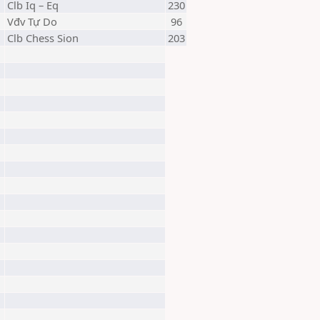
Clb Iq – Eq
230
Vđv Tự Do
96
Clb Chess Sion
203