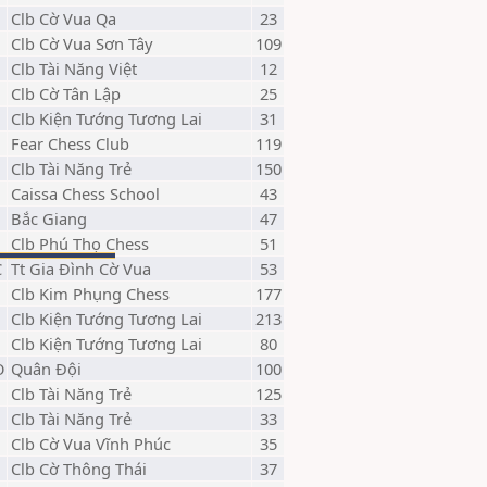
Clb Cờ Vua Qa
23
Clb Cờ Vua Sơn Tây
109
Clb Tài Năng Việt
12
Clb Cờ Tân Lập
25
Clb Kiện Tướng Tương Lai
31
Fear Chess Club
119
Clb Tài Năng Trẻ
150
Caissa Chess School
43
Bắc Giang
47
Clb Phú Thọ Chess
51
C
Tt Gia Đình Cờ Vua
53
Clb Kim Phụng Chess
177
Clb Kiện Tướng Tương Lai
213
Clb Kiện Tướng Tương Lai
80
O
Quân Đội
100
Clb Tài Năng Trẻ
125
Clb Tài Năng Trẻ
33
Clb Cờ Vua Vĩnh Phúc
35
Clb Cờ Thông Thái
37