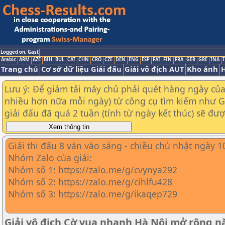
Logged on: Gast
Arabic
ARM
AZE
BIH
BUL
CAT
CHN
CRO
CZE
DEN
ENG
ESP
FAI
FIN
FRA
GER
GRE
INA
I
Trang chủ
Cơ sở dữ liệu Giải đấu
Giải vô địch AUT
Kho ảnh
H
Lưu ý: Để giảm tải máy chủ phải quét hàng ngày của t
nhiều hơn nữa mỗi ngày) từ công cụ tìm kiếm như Goo
giải đấu đã quá 2 tuần (tính từ ngày kết thúc) sẽ đư
Giải thi đấu 8 ván vào sáng - chiều chủ nhật ngày 
Nhóm Zalo của giải:
Nhóm số 1: https://zalo.me/g/cvynya292
Nhóm số 2: https://zalo.me/g/cihlfu428
Nhóm số 3: https://zalo.me/g/ikaqep729
Giải vô địch Cờ vua nhanh Hà Nội mở rộng 