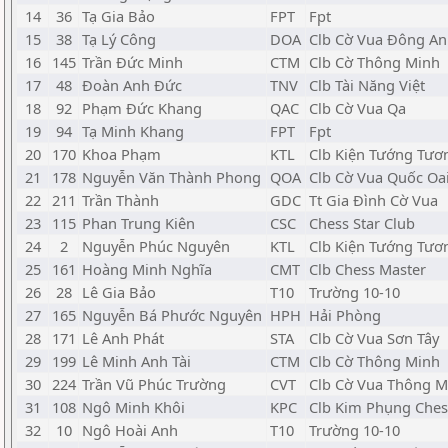
14
36
Tạ Gia Bảo
FPT
Fpt
15
38
Tạ Lý Công
DOA
Clb Cờ Vua Đông A
16
145
Trần Đức Minh
CTM
Clb Cờ Thông Minh
17
48
Đoàn Anh Đức
TNV
Clb Tài Năng Việt
18
92
Phạm Đức Khang
QAC
Clb Cờ Vua Qa
19
94
Tạ Minh Khang
FPT
Fpt
20
170
Khoa Phạm
KTL
Clb Kiện Tướng Tươ
21
178
Nguyễn Văn Thành Phong
QOA
Clb Cờ Vua Quốc Oa
22
211
Trần Thành
GDC
Tt Gia Đình Cờ Vua
23
115
Phan Trung Kiên
CSC
Chess Star Club
24
2
Nguyễn Phúc Nguyên
KTL
Clb Kiện Tướng Tươ
25
161
Hoàng Minh Nghĩa
CMT
Clb Chess Master
26
28
Lê Gia Bảo
T10
Trường 10-10
27
165
Nguyễn Bá Phước Nguyên
HPH
Hải Phòng
28
171
Lê Anh Phát
STA
Clb Cờ Vua Sơn Tây
29
199
Lê Minh Anh Tài
CTM
Clb Cờ Thông Minh
30
224
Trần Vũ Phúc Trường
CVT
Clb Cờ Vua Thông M
31
108
Ngô Minh Khôi
KPC
Clb Kim Phụng Ches
32
10
Ngô Hoài Anh
T10
Trường 10-10