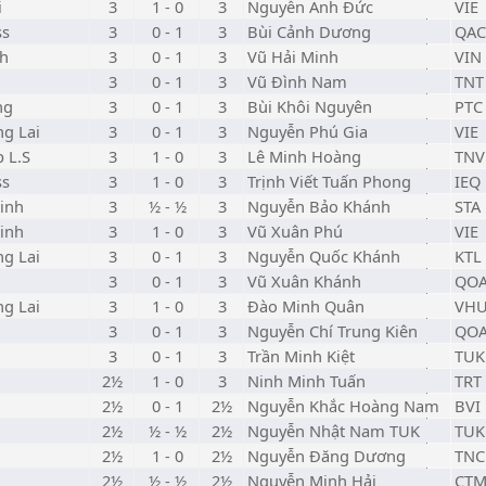
i
3
1 - 0
3
Nguyễn Anh Đức
VIE
ss
3
0 - 1
3
Bùi Cảnh Dương
QAC
nh
3
0 - 1
3
Vũ Hải Minh
VIN
3
0 - 1
3
Vũ Đình Nam
TNT
ng
3
0 - 1
3
Bùi Khôi Nguyên
PTC
ng Lai
3
0 - 1
3
Nguyễn Phú Gia
VIE
p L.S
3
1 - 0
3
Lê Minh Hoàng
TNV
ss
3
1 - 0
3
Trịnh Viết Tuấn Phong
IEQ
inh
3
½ - ½
3
Nguyễn Bảo Khánh
STA
inh
3
1 - 0
3
Vũ Xuân Phú
VIE
ng Lai
3
0 - 1
3
Nguyễn Quốc Khánh
KTL
3
0 - 1
3
Vũ Xuân Khánh
QO
ng Lai
3
1 - 0
3
Đào Minh Quân
VH
3
0 - 1
3
Nguyễn Chí Trung Kiên
QO
3
0 - 1
3
Trần Minh Kiệt
TUK
2½
1 - 0
3
Ninh Minh Tuấn
TRT
2½
0 - 1
2½
Nguyễn Khắc Hoàng Nam
BVI
2½
½ - ½
2½
Nguyễn Nhật Nam TUK
TUK
2½
1 - 0
2½
Nguyễn Đăng Dương
TNC
2½
½ - ½
2½
Nguyễn Minh Hải
CT