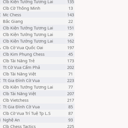
Clb Kiện Tướng Tương Lai
135
M
Clb Cờ Thông Minh
13
C
Mc Chess
143
Bắc Giang
22
Clb Kiện Tướng Tương Lai
151
Clb Kiện Tướng Tương Lai
29
Clb Kiện Tướng Tương Lai
162
A
Clb Cờ Vua Quốc Oai
197
Clb Kim Phụng Chess
45
Clb Tài Năng Trẻ
173
Tt Cờ Vua Cẩm Phả
202
Clb Tài Năng Việt
71
C
Tt Gia Đình Cờ Vua
223
Clb Kiện Tướng Tương Lai
77
Clb Tài Năng Việt
207
Clb Vietchess
217
C
Tt Gia Đình Cờ Vua
85
Clb Cờ Vua Trí Tuệ Tp L.S
87
N
Nghệ An
93
Clb Chess Tactics
225