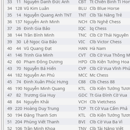
33
11
Nguyễn Danh Đức Anh
CBT
Tt Chiến Binh Tí Ho
34
128
Vũ Kim Luân
BLU
Clb Blue Horse
35
14
Nguyễn Quang Anh TNT
TNT
Clb Tài Năng Trẻ
36
137
Nguyễn Anh Minh
NCH
Clb Nghệ Chess
37
26
Đinh Gia Bảo
IQC
Iq Chess
38
144
Trần Bình Minh
TNC
Clb Cờ Thái Nguyên
39
30
Lê Ngọc Gia Bảo
VIC
Clb Victor Chess
40
44
Vũ Quang Đạt
HAN
Hà Nam
41
146
Trịnh Gia Minh
CVT
Clb Cờ Vua Thông M
42
60
Phạm Đông Dương
HPD
Clb Kiện Tướng Ho
43
70
Nguyễn Bá Hiến
CVP
Clb Cờ Vua Vĩnh Ph
44
182
Nguyễn An Phú
MCC
Mc Chess
45
74
Đinh Xuân Phúc Hưng
C88
Clb Chess 88
46
190
Nguyễn Minh Quang
KTL
Clb Kiện Tướng Tươ
47
82
Trương Gia Huy
GDC
Tt Gia Đình Cờ Vua
48
84
Nguyễn Khải
VCH
Clb Vietchess
49
220
Hoàng Duy Trung
TCP
Tt Cờ Vua Cẩm Phả
50
194
Đặng Thanh Sơn
KTL
Clb Kiện Tướng Tươ
51
204
Phùng Viết Thanh
BVI
Clb Cờ Vua Ba Vì
52
106
Trần Minh Khoa
TNV
Clb Tài Năng Việt