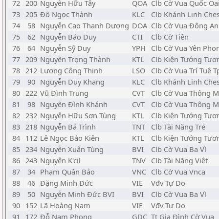
72
200
Nguyễn Hữu Tây
QOA
Clb Cờ Vua Quốc Oa
73
205
Đỗ Ngọc Thành
KLC
Clb Khánh Linh Che
74
58
Nguyễn Cao Thanh Dương
DOA
Clb Cờ Vua Đông A
75
62
Nguyễn Bảo Duy
CTI
Clb Cờ Tiên
76
64
Nguyễn Sỹ Duy
YPH
Clb Cờ Vua Yên Pho
77
209
Nguyễn Trọng Thành
KTL
Clb Kiện Tướng Tươ
78
212
Lương Công Thịnh
LSO
Clb Cờ Vua Trí Tuệ T
79
90
Nguyễn Duy Khang
KLC
Clb Khánh Linh Che
80
222
Vũ Đình Trung
CVT
Clb Cờ Vua Thông M
81
98
Nguyễn Đình Khánh
CVT
Clb Cờ Vua Thông M
82
232
Nguyễn Hữu Sơn Tùng
KTL
Clb Kiện Tướng Tươ
83
218
Nguyễn Bá Trình
TNT
Clb Tài Năng Trẻ
84
112
Lê Ngọc Bảo Kiên
KTL
Clb Kiện Tướng Tươ
85
234
Nguyễn Xuân Tùng
BVI
Clb Cờ Vua Ba Vì
86
243
Nguyễn K'cil
TNV
Clb Tài Năng Việt
87
34
Phạm Quân Bảo
VNC
Clb Cờ Vua Vnca
88
46
Đặng Minh Đức
VIE
Vđv Tự Do
89
50
Nguyễn Minh Đức BVI
BVI
Clb Cờ Vua Ba Vì
90
152
Lã Hoàng Nam
VIE
Vđv Tự Do
91
172
Đỗ Nam Phong
GDC
Tt Gia Đình Cờ Vua