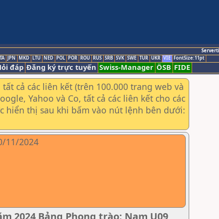
Servert
TA
JPN
MKD
LTU
NED
POL
POR
ROU
RUS
SRB
SVK
SWE
TUR
UKR
VIE
FontSize:11pt
ỏi đáp
Đăng ký trực tuyến
Swiss-Manager
ÖSB
FIDE
ất cả các liên kết (trên 100.000 trang web và
gle, Yahoo và Co, tất cả các liên kết cho các
ợc hiển thị sau khi bấm vào nút lệnh bên dưới:
10/11/2024
năm 2024 Bảng Phong trào: Nam U09