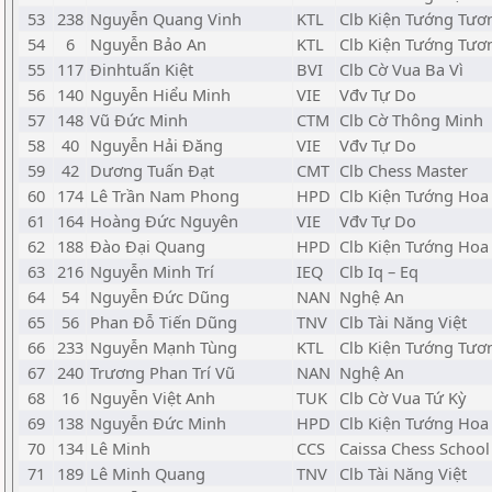
53
238
Nguyễn Quang Vinh
KTL
Clb Kiện Tướng Tươ
54
6
Nguyễn Bảo An
KTL
Clb Kiện Tướng Tươ
55
117
Đinhtuấn Kiệt
BVI
Clb Cờ Vua Ba Vì
56
140
Nguyễn Hiểu Minh
VIE
Vđv Tự Do
57
148
Vũ Đức Minh
CTM
Clb Cờ Thông Minh
58
40
Nguyễn Hải Đăng
VIE
Vđv Tự Do
59
42
Dương Tuấn Đạt
CMT
Clb Chess Master
60
174
Lê Trần Nam Phong
HPD
Clb Kiện Tướng Ho
61
164
Hoàng Đức Nguyên
VIE
Vđv Tự Do
62
188
Đào Đại Quang
HPD
Clb Kiện Tướng Ho
63
216
Nguyễn Minh Trí
IEQ
Clb Iq – Eq
64
54
Nguyễn Đức Dũng
NAN
Nghệ An
65
56
Phan Đỗ Tiến Dũng
TNV
Clb Tài Năng Việt
66
233
Nguyễn Mạnh Tùng
KTL
Clb Kiện Tướng Tươ
67
240
Trương Phan Trí Vũ
NAN
Nghệ An
68
16
Nguyễn Việt Anh
TUK
Clb Cờ Vua Tứ Kỳ
69
138
Nguyễn Đức Minh
HPD
Clb Kiện Tướng Ho
70
134
Lê Minh
CCS
Caissa Chess School
71
189
Lê Minh Quang
TNV
Clb Tài Năng Việt