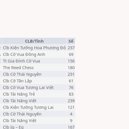
CLB/Tỉnh
Số
D
Clb Kiện Tướng Hoa Phượng Đỏ
237
A
Clb Cờ Vua Đông Anh
69
C
Tt Gia Đình Cờ Vua
156
The Reed Chess
180
Clb Cờ Thái Nguyên
231
Clb Cờ Tân Lập
61
Clb Cờ Vua Tương Lai Việt
76
Clb Tài Năng Trẻ
83
Clb Tài Năng Việt
239
Clb Kiện Tướng Tương Lai
121
Clb Cờ Thái Nguyên
4
Clb Tài Năng Việt
9
Clb Iq – Eq
167