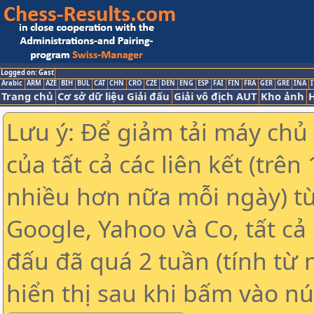
Logged on: Gast
Arabic
ARM
AZE
BIH
BUL
CAT
CHN
CRO
CZE
DEN
ENG
ESP
FAI
FIN
FRA
GER
GRE
INA
I
Trang chủ
Cơ sở dữ liệu Giải đấu
Giải vô địch AUT
Kho ảnh
H
Lưu ý: Để giảm tải máy chủ
của tất cả các liên kết (trê
nhiều hơn nữa mỗi ngày) t
Google, Yahoo và Co, tất cả 
đấu đã quá 2 tuần (tính từ 
hiển thị sau khi bấm vào nú