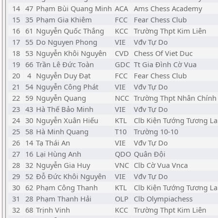
14
47
Phạm Bùi Quang Minh
ACA
Ams Chess Academy
15
35
Phạm Gia Khiêm
FCC
Fear Chess Club
16
61
Nguyễn Quốc Thắng
KCC
Trường Thpt Kim Liên
17
55
Do Nguyen Phong
VIE
Vđv Tự Do
18
53
Nguyễn Khôi Nguyên
CVD
Chess Of Viet Duc
19
66
Trần Lê Đức Toàn
GDC
Tt Gia Đình Cờ Vua
20
4
Nguyễn Duy Đạt
FCC
Fear Chess Club
21
54
Nguyễn Công Phát
VIE
Vđv Tự Do
22
59
Nguyễn Quang
NCC
Trường Thpt Nhân Chính
23
43
Hà Thế Bảo Minh
VIE
Vđv Tự Do
24
30
Nguyễn Xuân Hiếu
KTL
Clb Kiện Tướng Tương La
25
58
Hà Minh Quang
T10
Trường 10-10
26
14
Tạ Thái An
VIE
Vđv Tự Do
27
16
Lại Hùng Anh
QDO
Quân Đội
28
32
Nguyễn Gia Huy
VNC
Clb Cờ Vua Vnca
29
52
Đỗ Đức Khôi Nguyên
VIE
Vđv Tự Do
30
62
Phạm Công Thanh
KTL
Clb Kiện Tướng Tương La
31
28
Phạm Thanh Hải
OLP
Clb Olympiachess
32
68
Trịnh Vinh
KCC
Trường Thpt Kim Liên