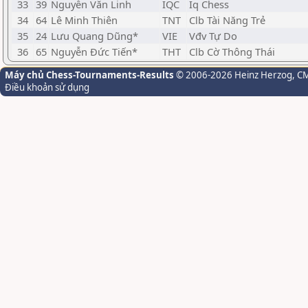
33
39
Nguyễn Văn Linh
IQC
Iq Chess
34
64
Lê Minh Thiên
TNT
Clb Tài Năng Trẻ
35
24
Lưu Quang Dũng*
VIE
Vđv Tự Do
36
65
Nguyễn Đức Tiến*
THT
Clb Cờ Thông Thái
Máy chủ Chess-Tournaments-Results
© 2006-2026 Heinz Herzog
, C
Điều khoản sử dụng