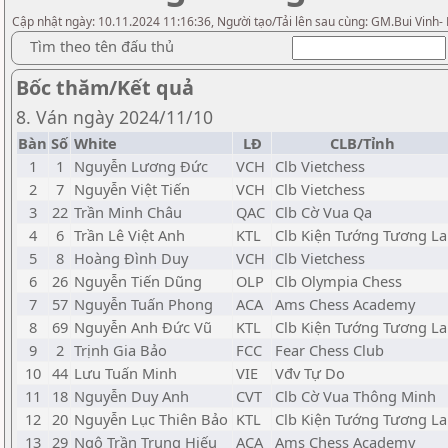
Cập nhật ngày: 10.11.2024 11:16:36, Người tạo/Tải lên sau cùng: GM.Bui Vinh-
Tìm theo tên đấu thủ
Bốc thăm/Kết quả
8. Ván ngày 2024/11/10
Bàn
Số
White
LĐ
CLB/Tỉnh
1
1
Nguyễn Lương Đức
VCH
Clb Vietchess
2
7
Nguyễn Việt Tiến
VCH
Clb Vietchess
3
22
Trần Minh Châu
QAC
Clb Cờ Vua Qa
4
6
Trần Lê Việt Anh
KTL
Clb Kiện Tướng Tương La
5
8
Hoàng Đình Duy
VCH
Clb Vietchess
6
26
Nguyễn Tiến Dũng
OLP
Clb Olympia Chess
7
57
Nguyễn Tuấn Phong
ACA
Ams Chess Academy
8
69
Nguyễn Anh Đức Vũ
KTL
Clb Kiện Tướng Tương La
9
2
Trịnh Gia Bảo
FCC
Fear Chess Club
10
44
Lưu Tuấn Minh
VIE
Vđv Tự Do
11
18
Nguyễn Duy Anh
CVT
Clb Cờ Vua Thông Minh
12
20
Nguyễn Lục Thiên Bảo
KTL
Clb Kiện Tướng Tương La
13
29
Ngô Trần Trung Hiếu
ACA
Ams Chess Academy