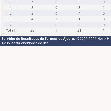
3
5
0
2
0
4
3
0
3
1
5
2
0
4
0
6
4
1
1
0
7
2
0
4
0
Total
23
1
21
1
Servidor de Resultados de Torneos de Ajedrez
© 2006-2026 Heinz H
Aviso legal/Condiciones de uso