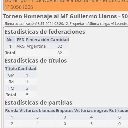
Domingo 17 de Noviembre a las 19hs en el Circulo 
1160561605
Torneo Homenaje al MI Guillermo Llanos - 50
Última actualización18.11.2024 02:20:12, Propietario/Última carga: AI Leand
Estadísticas de federaciones
No.
FED
Federación
Cantidad
1
ARG
Argentina
32
Total
32
Estadísticas de títulos
Título
Cantidad
GM
1
IM
1
FM
3
Total
5
Estadísticas de partidas
Ronda
Victorias blancas
Empates
Victorias negras
Retirado
1
3
0
4
0
2
4
0
3
0