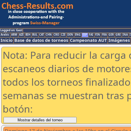
Logged on: Gast
Arabic
ARM
AZE
BIH
BUL
CAT
CHN
CRO
CZE
DEN
ENG
ESP
FAI
FIN
FRA
GER
GRE
INA
I
Inicio
Base de datos de torneos
Campeonato AUT
Imágenes
Nota: Para reducir la carga 
escaneos diarios de motor
todos los torneos finalizad
semanas se muestran tras p
botón: