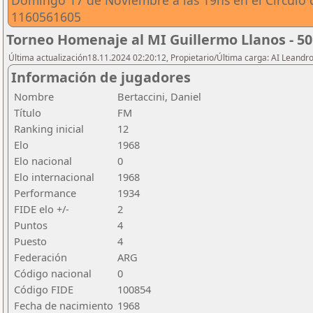
Domingo 17 de Noviembre a las 19hs en el Circulo 
1160561605
Torneo Homenaje al MI Guillermo Llanos - 50
Última actualización18.11.2024 02:20:12, Propietario/Última carga: AI Leand
Información de jugadores
Nombre
Bertaccini, Daniel
Título
FM
Ranking inicial
12
Elo
1968
Elo nacional
0
Elo internacional
1968
Performance
1934
FIDE elo +/-
2
Puntos
4
Puesto
4
Federación
ARG
Código nacional
0
Código FIDE
100854
Fecha de nacimiento
1968