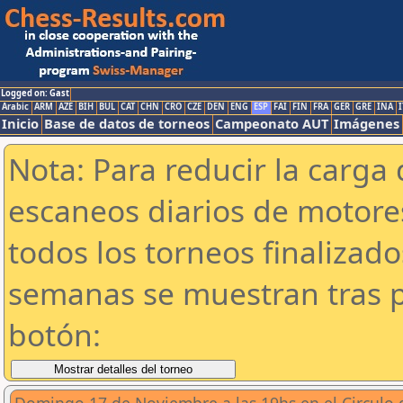
Logged on: Gast
Arabic
ARM
AZE
BIH
BUL
CAT
CHN
CRO
CZE
DEN
ENG
ESP
FAI
FIN
FRA
GER
GRE
INA
I
Inicio
Base de datos de torneos
Campeonato AUT
Imágenes
Nota: Para reducir la carga 
escaneos diarios de motor
todos los torneos finalizad
semanas se muestran tras p
botón: