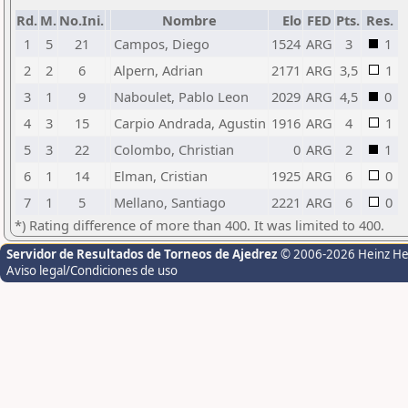
Rd.
M.
No.Ini.
Nombre
Elo
FED
Pts.
Res.
1
5
21
Campos, Diego
1524
ARG
3
1
2
2
6
Alpern, Adrian
2171
ARG
3,5
1
3
1
9
Naboulet, Pablo Leon
2029
ARG
4,5
0
4
3
15
Carpio Andrada, Agustin
1916
ARG
4
1
5
3
22
Colombo, Christian
0
ARG
2
1
6
1
14
Elman, Cristian
1925
ARG
6
0
7
1
5
Mellano, Santiago
2221
ARG
6
0
*) Rating difference of more than 400. It was limited to 400.
Servidor de Resultados de Torneos de Ajedrez
© 2006-2026 Heinz H
Aviso legal/Condiciones de uso