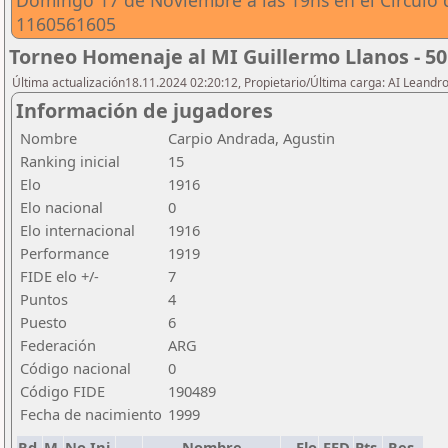
Domingo 17 de Noviembre a las 19hs en el Circulo 
1160561605
Torneo Homenaje al MI Guillermo Llanos - 50
Última actualización18.11.2024 02:20:12, Propietario/Última carga: AI Leand
Información de jugadores
Nombre
Carpio Andrada, Agustin
Ranking inicial
15
Elo
1916
Elo nacional
0
Elo internacional
1916
Performance
1919
FIDE elo +/-
7
Puntos
4
Puesto
6
Federación
ARG
Código nacional
0
Código FIDE
190489
Fecha de nacimiento
1999
Rd.
M.
No.Ini.
Nombre
Elo
FED
Pts.
Res.