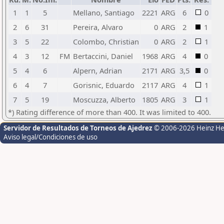
1
1
5
Mellano, Santiago
2221
ARG
6
0
2
6
31
Pereira, Alvaro
0
ARG
2
1
3
5
22
Colombo, Christian
0
ARG
2
1
4
3
12
FM
Bertaccini, Daniel
1968
ARG
4
0
5
4
6
Alpern, Adrian
2171
ARG
3,5
0
6
4
7
Gorisnic, Eduardo
2117
ARG
4
1
7
5
19
Moscuzza, Alberto
1805
ARG
3
1
*) Rating difference of more than 400. It was limited to 400.
Servidor de Resultados de Torneos de Ajedrez
© 2006-2026 Heinz H
Aviso legal/Condiciones de uso