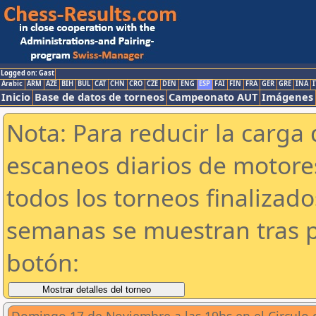
Logged on: Gast
Arabic
ARM
AZE
BIH
BUL
CAT
CHN
CRO
CZE
DEN
ENG
ESP
FAI
FIN
FRA
GER
GRE
INA
I
Inicio
Base de datos de torneos
Campeonato AUT
Imágenes
Nota: Para reducir la carga 
escaneos diarios de motor
todos los torneos finalizad
semanas se muestran tras p
botón: