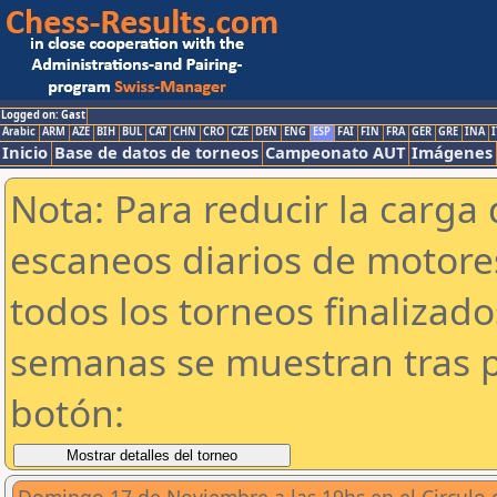
Logged on: Gast
Arabic
ARM
AZE
BIH
BUL
CAT
CHN
CRO
CZE
DEN
ENG
ESP
FAI
FIN
FRA
GER
GRE
INA
I
Inicio
Base de datos de torneos
Campeonato AUT
Imágenes
Nota: Para reducir la carga 
escaneos diarios de motor
todos los torneos finalizad
semanas se muestran tras p
botón: