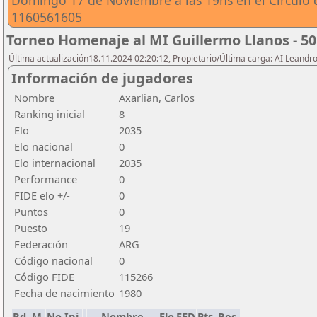
Domingo 17 de Noviembre a las 19hs en el Circulo 
1160561605
Torneo Homenaje al MI Guillermo Llanos - 50
Última actualización18.11.2024 02:20:12, Propietario/Última carga: AI Leand
Información de jugadores
Nombre
Axarlian, Carlos
Ranking inicial
8
Elo
2035
Elo nacional
0
Elo internacional
2035
Performance
0
FIDE elo +/-
0
Puntos
0
Puesto
19
Federación
ARG
Código nacional
0
Código FIDE
115266
Fecha de nacimiento
1980
Rd.
M.
No.Ini.
Nombre
Elo
FED
Pts.
Res.