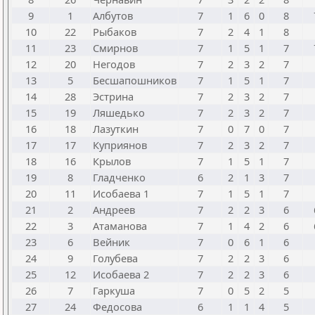
9
1
Албутов
7
1
6
0
8
10
22
Рыбаков
7
2
4
1
8
11
23
Смирнов
7
1
5
1
7
12
20
Негодов
7
2
3
2
7
13
5
Бесшапошников
7
1
5
1
7
14
28
Эстрина
7
2
3
2
7
15
19
Ляшедько
7
2
3
2
7
16
18
Лазуткин
7
0
7
0
7
17
17
Куприянов
7
2
3
2
7
18
16
Крылов
7
1
5
1
7
19
8
Гладченко
6
2
1
3
7
20
11
Исобаева 1
7
1
5
1
7
21
2
Андреев
7
2
2
3
6
22
3
Атаманова
7
1
4
2
6
23
6
Вейник
7
0
6
1
6
24
9
Голубева
7
2
2
3
6
25
12
Исобаева 2
7
2
2
3
6
26
7
Гаркуша
7
0
5
2
5
27
24
Федосова
6
1
1
4
5