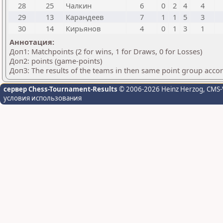
28
25
Чалкин
6
0
2
4
4
29
13
Карандеев
7
1
1
5
3
30
14
Кирьянов
4
0
1
3
1
Аннотация:
Доп1: Matchpoints (2 for wins, 1 for Draws, 0 for Losses)
Доп2: points (game-points)
Доп3: The results of the teams in then same point group acco
сервер Chess-Tournament-Results
© 2006-2026 Heinz Herzog
, CMS-
условия использования