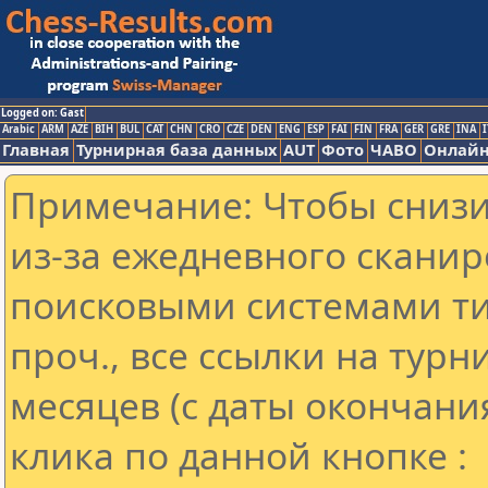
Logged on: Gast
Arabic
ARM
AZE
BIH
BUL
CAT
CHN
CRO
CZE
DEN
ENG
ESP
FAI
FIN
FRA
GER
GRE
INA
I
Главная
Турнирная база данных
AUT
Фото
ЧАВО
Онлайн
Примечание: Чтобы снизит
из-за ежедневного сканир
поисковыми системами ти
проч., все ссылки на тур
месяцев (с даты окончани
клика по данной кнопке :