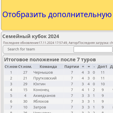
Отобразить дополнительну
Семейный кубок 2024
Последнее обновление17.11.2024 17:57:49, Автор/Последняя загрузка: che
Search for team
Итоговое положение после 7 туров
Ст.ном
Ст.ном.
Команда
Партии
+
=
-
Доп1
Д
1
27
Чернышов
7
4
3
0
11
2
21
Прутковский
7
4
3
0
11
3
29
Юхтин
7
3
4
0
10
4
15
Кононец
7
4
1
2
9
5
4
Ахмедханов
7
3
3
1
9
6
30
Яблоков
7
3
3
1
9
7
10
Затров
7
3
3
1
9
8
26
Чернавин
7
3
2
2
8