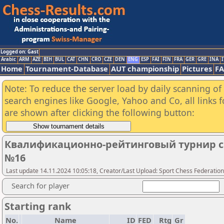
Logged on: Gast
Arabic
ARM
AZE
BIH
BUL
CAT
CHN
CRO
CZE
DEN
ENG
ESP
FAI
FIN
FRA
GER
GRE
INA
I
Home
Tournament-Database
AUT championship
Pictures
F
Note: To reduce the server load by daily scanning of a
search engines like Google, Yahoo and Co, all links 
are shown after clicking the following button:
Квалификационно-рейтинговый турнир 
№16
Last update 14.11.2024 10:05:18, Creator/Last Upload: Sport Chess Federation
Search for player
Starting rank
No.
Name
ID
FED
Rtg
Gr