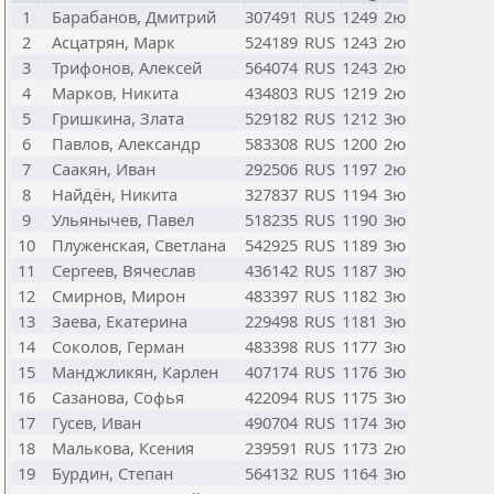
1
Барабанов, Дмитрий
307491
RUS
1249
2ю
2
Асцатрян, Марк
524189
RUS
1243
2ю
3
Трифонов, Алексей
564074
RUS
1243
2ю
4
Марков, Никита
434803
RUS
1219
2ю
5
Гришкина, Злата
529182
RUS
1212
3ю
6
Павлов, Александр
583308
RUS
1200
2ю
7
Саакян, Иван
292506
RUS
1197
2ю
8
Найдён, Никита
327837
RUS
1194
3ю
9
Ульянычев, Павел
518235
RUS
1190
3ю
10
Плуженская, Светлана
542925
RUS
1189
3ю
11
Сергеев, Вячеслав
436142
RUS
1187
3ю
12
Смирнов, Мирон
483397
RUS
1182
3ю
13
Заева, Екатерина
229498
RUS
1181
3ю
14
Соколов, Герман
483398
RUS
1177
3ю
15
Манджликян, Карлен
407174
RUS
1176
3ю
16
Сазанова, Софья
422094
RUS
1175
3ю
17
Гусев, Иван
490704
RUS
1174
3ю
18
Малькова, Ксения
239591
RUS
1173
2ю
19
Бурдин, Степан
564132
RUS
1164
3ю