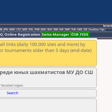
Servert
TA
JPN
MKD
LTU
NED
POL
POR
ROU
RUS
SRB
SVK
SWE
TUR
UKR
VIE
FontSize:11pt
AQ
Online Registration
Swiss-Manager
ÖSB
FIDE
ll links (daily 100.000 sites and more) by
for tournaments older than 5 days (end-date)
среди юных шахматистов МУ ДО СШ
 Yaroslavl region
Search