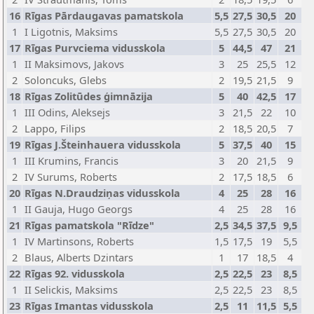
16
Rīgas Pārdaugavas pamatskola
5,5
27,5
30,5
20
1
I Ligotnis, Maksims
5,5
27,5
30,5
20
17
Rīgas Purvciema vidusskola
5
44,5
47
21
1
II Maksimovs, Jakovs
3
25
25,5
12
2
Soloncuks, Glebs
2
19,5
21,5
9
18
Rīgas Zolitūdes ģimnāzija
5
40
42,5
17
1
III Odins, Aleksejs
3
21,5
22
10
2
Lappo, Filips
2
18,5
20,5
7
19
Rīgas J.Šteinhauera vidusskola
5
37,5
40
15
1
III Krumins, Francis
3
20
21,5
9
2
IV Surums, Roberts
2
17,5
18,5
6
20
Rīgas N.Draudziņas vidusskola
4
25
28
16
1
II Gauja, Hugo Georgs
4
25
28
16
21
Rīgas pamatskola "Rīdze"
2,5
34,5
37,5
9,5
1
IV Martinsons, Roberts
1,5
17,5
19
5,5
2
Blaus, Alberts Dzintars
1
17
18,5
4
22
Rīgas 92. vidusskola
2,5
22,5
23
8,5
1
II Selickis, Maksims
2,5
22,5
23
8,5
23
Rīgas Imantas vidusskola
2,5
11
11,5
5,5