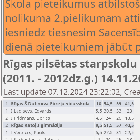
Skola pieteikumus atbilstoš
nolikuma 2.pielikumam att
iesniedz tiesnesim Sacensī
dienā pieteikumiem jābūt p
Rīgas pilsētas starpskolu
(2011. - 2012dz.g.) 14.11.2
Last update 07.12.2024 23:22:02, Crea
1
Rīgas Š.Dubnova Ebreju vidusskola
10
54,5
59
41,5
1
I Ladisevs, Edvards
5,5
30,5
33
23
2
I Fridmans, Boriss
4,5
24
26
18,5
2
Rīgas Katoļu ģimnāzija
9,5
51,5
57
40,5
1
I Veitners, Pauls
5,5
27,5
31
22,5
2
I Sarbantovics, Roberts
4
24
26
18