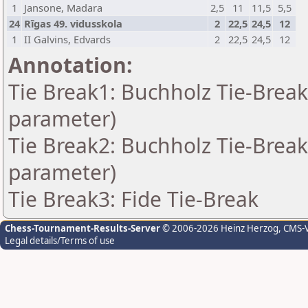
1
Jansone, Madara
2,5
11
11,5
5,5
24
Rīgas 49. vidusskola
2
22,5
24,5
12
1
II Galvins, Edvards
2
22,5
24,5
12
Annotation:
Tie Break1: Buchholz Tie-Break
parameter)
Tie Break2: Buchholz Tie-Break
parameter)
Tie Break3: Fide Tie-Break
Chess-Tournament-Results-Server
© 2006-2026 Heinz Herzog
, CMS-
Legal details/Terms of use