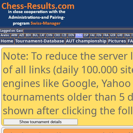
Logged on: Gast
Arabic
ARM
AZE
BIH
BUL
CAT
CHN
CRO
CZE
DEN
ENG
ESP
FAI
FIN
FRA
GER
GRE
INA
I
Home
Tournament-Database
AUT championship
Pictures
F
Note: To reduce the server 
of all links (daily 100.000 s
engines like Google, Yahoo a
tournaments older than 5 d
shown after clicking the fo