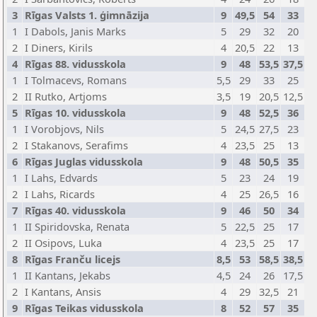
3
Rīgas Valsts 1. ģimnāzija
9
49,5
54
33
1
I Dabols, Janis Marks
5
29
32
20
2
I Diners, Kirils
4
20,5
22
13
4
Rīgas 88. vidusskola
9
48
53,5
37,5
1
I Tolmacevs, Romans
5,5
29
33
25
2
II Rutko, Artjoms
3,5
19
20,5
12,5
5
Rīgas 10. vidusskola
9
48
52,5
36
1
I Vorobjovs, Nils
5
24,5
27,5
23
2
I Stakanovs, Serafims
4
23,5
25
13
6
Rīgas Juglas vidusskola
9
48
50,5
35
1
I Lahs, Edvards
5
23
24
19
2
I Lahs, Ricards
4
25
26,5
16
7
Rīgas 40. vidusskola
9
46
50
34
1
II Spiridovska, Renata
5
22,5
25
17
2
II Osipovs, Luka
4
23,5
25
17
8
Rīgas Franču licejs
8,5
53
58,5
38,5
1
II Kantans, Jekabs
4,5
24
26
17,5
2
I Kantans, Ansis
4
29
32,5
21
9
Rīgas Teikas vidusskola
8
52
57
35