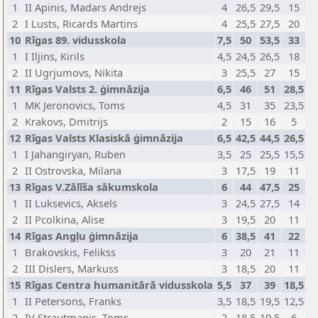
1
II Apinis, Madars Andrejs
4
26,5
29,5
15
2
I Lusts, Ricards Martins
4
25,5
27,5
20
10
Rīgas 89. vidusskola
7,5
50
53,5
33
1
I Iljins, Kirils
4,5
24,5
26,5
18
2
II Ugrjumovs, Nikita
3
25,5
27
15
11
Rīgas Valsts 2. ģimnāzija
6,5
46
51
28,5
1
MK Jeronovics, Toms
4,5
31
35
23,5
2
Krakovs, Dmitrijs
2
15
16
5
12
Rīgas Valsts Klasiskā ģimnāzija
6,5
42,5
44,5
26,5
1
I Jahangiryan, Ruben
3,5
25
25,5
15,5
2
II Ostrovska, Milana
3
17,5
19
11
13
Rīgas V.Zālīša sākumskola
6
44
47,5
25
1
II Luksevics, Aksels
3
24,5
27,5
14
2
II Pcolkina, Alise
3
19,5
20
11
14
Rīgas Angļu ģimnāzija
6
38,5
41
22
1
Brakovskis, Felikss
3
20
21
11
2
III Dislers, Markuss
3
18,5
20
11
15
Rīgas Centra humanitārā vidusskola
5,5
37
39
18,5
1
II Petersons, Franks
3,5
18,5
19,5
12,5
2
IV Strautmanis, Toms
2
18,5
19,5
6