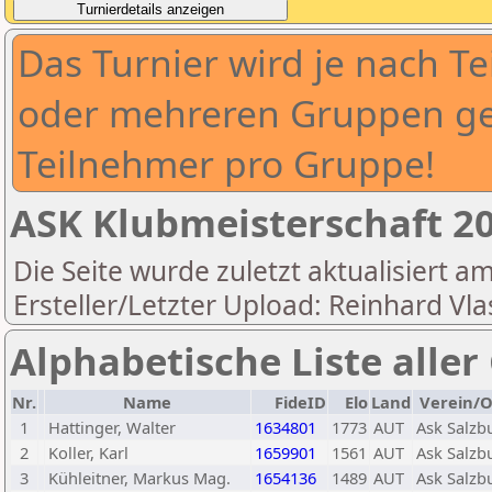
Das Turnier wird je nach Te
oder mehreren Gruppen ges
Teilnehmer pro Gruppe!
ASK Klubmeisterschaft 2
Die Seite wurde zuletzt aktualisiert a
Ersteller/Letzter Upload: Reinhard Vla
Alphabetische Liste alle
Nr.
Name
FideID
Elo
Land
Verein/O
1
Hattinger, Walter
1634801
1773
AUT
Ask Salzb
2
Koller, Karl
1659901
1561
AUT
Ask Salzb
3
Kühleitner, Markus Mag.
1654136
1489
AUT
Ask Salzb