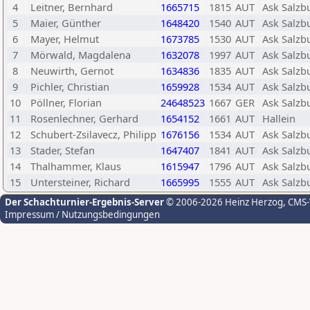
4
Leitner, Bernhard
1665715
1815
AUT
Ask Salzb
5
Maier, Günther
1648420
1540
AUT
Ask Salzb
6
Mayer, Helmut
1673785
1530
AUT
Ask Salzb
7
Mörwald, Magdalena
1632078
1997
AUT
Ask Salzb
8
Neuwirth, Gernot
1634836
1835
AUT
Ask Salzb
9
Pichler, Christian
1659928
1534
AUT
Ask Salzb
10
Pöllner, Florian
24648523
1667
GER
Ask Salzb
11
Rosenlechner, Gerhard
1654152
1661
AUT
Hallein
12
Schubert-Zsilavecz, Philipp
1676156
1534
AUT
Ask Salzb
13
Stader, Stefan
1647407
1841
AUT
Ask Salzb
14
Thalhammer, Klaus
1615947
1796
AUT
Ask Salzb
15
Untersteiner, Richard
1665995
1555
AUT
Ask Salzb
Der Schachturnier-Ergebnis-Server
© 2006-2026 Heinz Herzog
, CMS
Impressum / Nutzungsbedingungen