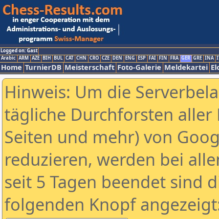
Logged on: Gast
Arabic
ARM
AZE
BIH
BUL
CAT
CHN
CRO
CZE
DEN
ENG
ESP
FAI
FIN
FRA
GER
GRE
INA
I
Home
TurnierDB
Meisterschaft
Foto-Galerie
Meldekartei
El
Hinweis: Um die Serverbel
tägliche Durchforsten aller 
Seiten und mehr) von Goog
reduzieren, werden bei alle
seit 5 Tagen beendet sind d
folgenden Knopf angezeigt