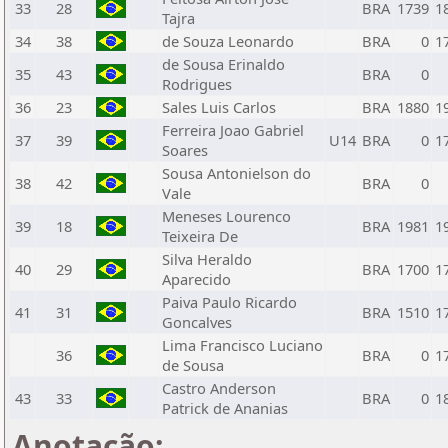
33
28
BRA
1739
1
Tajra
34
38
de Souza Leonardo
BRA
0
1
de Sousa Erinaldo
35
43
BRA
0
Rodrigues
36
23
Sales Luis Carlos
BRA
1880
1
Ferreira Joao Gabriel
37
39
U14
BRA
0
1
Soares
Sousa Antonielson do
38
42
BRA
0
Vale
Meneses Lourenco
39
18
BRA
1981
1
Teixeira De
Silva Heraldo
40
29
BRA
1700
1
Aparecido
Paiva Paulo Ricardo
41
31
BRA
1510
1
Goncalves
Lima Francisco Luciano
36
BRA
0
1
de Sousa
Castro Anderson
43
33
BRA
0
1
Patrick de Ananias
Anotação: