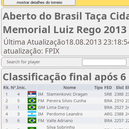
Aberto do Brasil Taça Cid
Memorial Luiz Rego 2013
Última Atualização18.08.2013 23:18:54
atualização: FPIX
Search for player
Classificação final após 6
Rk.
Nº.Inic.
Nome
Tipo
FED
EloI
E
1
4
IM
Stamenkovic Dragan
SRB
2388
2
2
5
FM
Pereira Silvio Cunha
BRA
2310
2
3
1
GM
Lima Darcy
BRA
2527
2
4
3
IM
Perdomo Leandro
ARG
2388
2
5
6
FM
Valle Adriano
BRA
2257
2
Silva Sobrinho