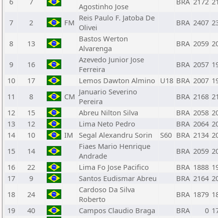
6
7
BRA
2172
2
Agostinho Jose
Reis Paulo F. Jatoba De
7
2
FM
BRA
2407
2
Olivei
Bastos Werton
8
13
BRA
2059
2
Alvarenga
Azevedo Junior Jose
9
16
BRA
2057
1
Ferreira
10
17
Lemos Dawton Almino
U18
BRA
2007
1
Januario Severino
11
8
CM
BRA
2168
2
Pereira
12
15
Abreu Nilton Silva
BRA
2058
2
13
12
Lima Neto Pedro
BRA
2064
2
14
10
IM
Segal Alexandru Sorin
S60
BRA
2134
2
Fiaes Mario Henrique
15
14
BRA
2059
2
Andrade
16
22
Lima Fo Jose Pacifico
BRA
1888
1
17
9
Santos Eudismar Abreu
BRA
2164
2
Cardoso Da Silva
18
24
BRA
1879
1
Roberto
19
40
Campos Claudio Braga
BRA
0
1