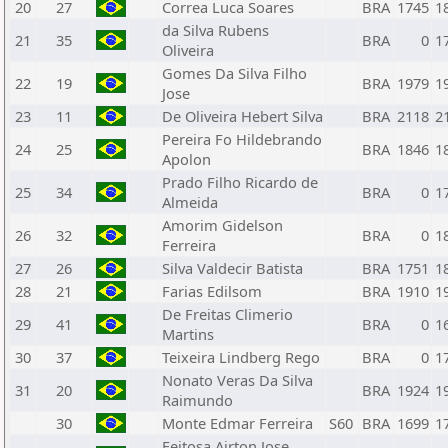
20
27
Correa Luca Soares
BRA
1745
1
da Silva Rubens
21
35
BRA
0
1
Oliveira
Gomes Da Silva Filho
22
19
BRA
1979
1
Jose
23
11
De Oliveira Hebert Silva
BRA
2118
2
Pereira Fo Hildebrando
24
25
BRA
1846
1
Apolon
Prado Filho Ricardo de
25
34
BRA
0
1
Almeida
Amorim Gidelson
26
32
BRA
0
1
Ferreira
27
26
Silva Valdecir Batista
BRA
1751
1
28
21
Farias Edilsom
BRA
1910
1
De Freitas Climerio
29
41
BRA
0
1
Martins
30
37
Teixeira Lindberg Rego
BRA
0
1
Nonato Veras Da Silva
31
20
BRA
1924
1
Raimundo
30
Monte Edmar Ferreira
S60
BRA
1699
1
Feitosa Airton Jose