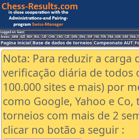
Logged on: Gast
Arabic
ARM
AZE
BIH
BUL
CAT
CHN
CRO
CZE
DEN
ENG
ESP
FAI
FIN
FRA
GER
GRE
INA
I
Pagina inicial
Base de dados de torneios
Campeonato AUT
F
Nota: Para reduzir a carga 
verificação diária de todos 
100.000 sites e mais) por 
como Google, Yahoo e Co, t
torneios com mais de 2 se
clicar no botão a seguir :