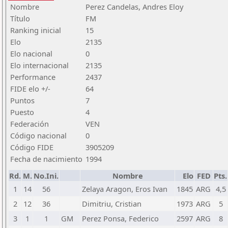
Nombre
Perez Candelas, Andres Eloy
Título
FM
Ranking inicial
15
Elo
2135
Elo nacional
0
Elo internacional
2135
Performance
2437
FIDE elo +/-
64
Puntos
7
Puesto
4
Federación
VEN
Código nacional
0
Código FIDE
3905209
Fecha de nacimiento
1994
Rd.
M.
No.Ini.
Nombre
Elo
FED
Pts.
1
14
56
Zelaya Aragon, Eros Ivan
1845
ARG
4,5
2
12
36
Dimitriu, Cristian
1973
ARG
5
3
1
1
GM
Perez Ponsa, Federico
2597
ARG
8