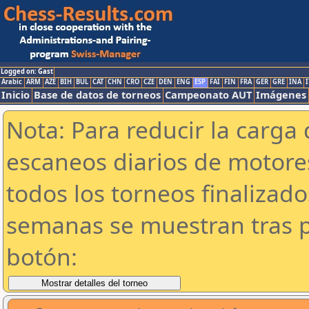
Logged on: Gast
Arabic
ARM
AZE
BIH
BUL
CAT
CHN
CRO
CZE
DEN
ENG
ESP
FAI
FIN
FRA
GER
GRE
INA
I
Inicio
Base de datos de torneos
Campeonato AUT
Imágenes
Nota: Para reducir la carga 
escaneos diarios de motor
todos los torneos finalizad
semanas se muestran tras p
botón: