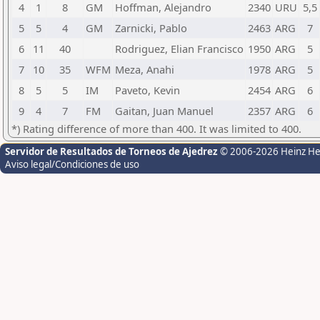
4
1
8
GM
Hoffman, Alejandro
2340
URU
5,5
5
5
4
GM
Zarnicki, Pablo
2463
ARG
7
6
11
40
Rodriguez, Elian Francisco
1950
ARG
5
7
10
35
WFM
Meza, Anahi
1978
ARG
5
8
5
5
IM
Paveto, Kevin
2454
ARG
6
9
4
7
FM
Gaitan, Juan Manuel
2357
ARG
6
*) Rating difference of more than 400. It was limited to 400.
Servidor de Resultados de Torneos de Ajedrez
© 2006-2026 Heinz H
Aviso legal/Condiciones de uso