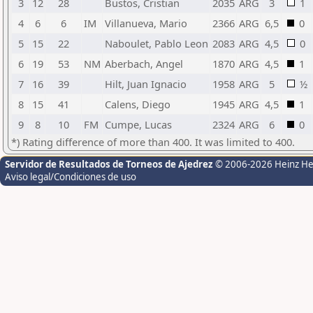
3
12
28
Bustos, Cristian
2035
ARG
3
1
4
6
6
IM
Villanueva, Mario
2366
ARG
6,5
0
5
15
22
Naboulet, Pablo Leon
2083
ARG
4,5
0
6
19
53
NM
Aberbach, Angel
1870
ARG
4,5
1
7
16
39
Hilt, Juan Ignacio
1958
ARG
5
½
8
15
41
Calens, Diego
1945
ARG
4,5
1
9
8
10
FM
Cumpe, Lucas
2324
ARG
6
0
*) Rating difference of more than 400. It was limited to 400.
Servidor de Resultados de Torneos de Ajedrez
© 2006-2026 Heinz H
Aviso legal/Condiciones de uso