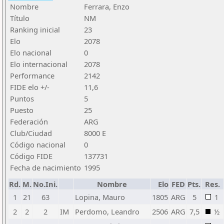
Nombre
Ferrara, Enzo
Título
NM
Ranking inicial
23
Elo
2078
Elo nacional
0
Elo internacional
2078
Performance
2142
FIDE elo +/-
11,6
Puntos
5
Puesto
25
Federación
ARG
Club/Ciudad
8000 E
Código nacional
0
Código FIDE
137731
Fecha de nacimiento
1995
Rd.
M.
No.Ini.
Nombre
Elo
FED
Pts.
Res.
1
21
63
Lopina, Mauro
1805
ARG
5
1
2
2
2
IM
Perdomo, Leandro
2506
ARG
7,5
½