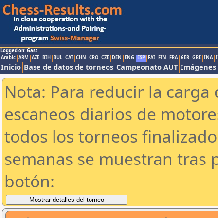
Logged on: Gast
Arabic
ARM
AZE
BIH
BUL
CAT
CHN
CRO
CZE
DEN
ENG
ESP
FAI
FIN
FRA
GER
GRE
INA
I
Inicio
Base de datos de torneos
Campeonato AUT
Imágenes
Nota: Para reducir la carga 
escaneos diarios de motor
todos los torneos finalizad
semanas se muestran tras p
botón: