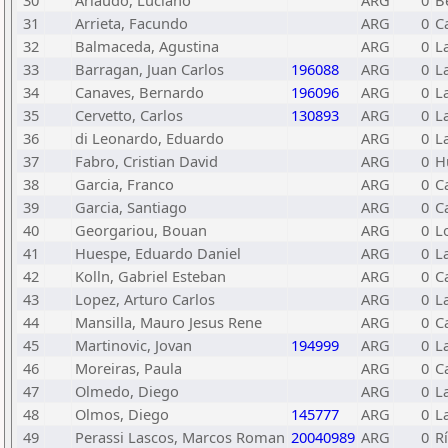
30
Ariaudo, Luciano
ARG
0
Be
31
Arrieta, Facundo
ARG
0
C
32
Balmaceda, Agustina
ARG
0
L
33
Barragan, Juan Carlos
196088
ARG
0
L
34
Canaves, Bernardo
196096
ARG
0
L
35
Cervetto, Carlos
130893
ARG
0
L
36
di Leonardo, Eduardo
ARG
0
L
37
Fabro, Cristian David
ARG
0
H
38
Garcia, Franco
ARG
0
C
39
Garcia, Santiago
ARG
0
C
40
Georgariou, Bouan
ARG
0
L
41
Huespe, Eduardo Daniel
ARG
0
L
42
Kolln, Gabriel Esteban
ARG
0
C
43
Lopez, Arturo Carlos
ARG
0
L
44
Mansilla, Mauro Jesus Rene
ARG
0
C
45
Martinovic, Jovan
194999
ARG
0
L
46
Moreiras, Paula
ARG
0
C
47
Olmedo, Diego
ARG
0
L
48
Olmos, Diego
145777
ARG
0
L
49
Perassi Lascos, Marcos Roman
20040989
ARG
0
R