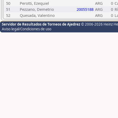
50
Perotti, Ezequiel
ARG
0
C
51
Pezzano, Demetrio
20055188
ARG
0
R
52
Quesada, Valentino
ARG
0
L
Servidor de Resultados de Torneos de Ajedrez
© 2006-2026 Heinz H
Aviso legal/Condiciones de uso