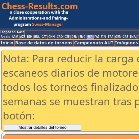
Logged on: Gast
Arabic
ARM
AZE
BIH
BUL
CAT
CHN
CRO
CZE
DEN
ENG
ESP
FAI
FIN
FRA
GER
GRE
INA
I
Inicio
Base de datos de torneos
Campeonato AUT
Imágenes
Nota: Para reducir la carga 
escaneos diarios de motor
todos los torneos finalizad
semanas se muestran tras p
botón: