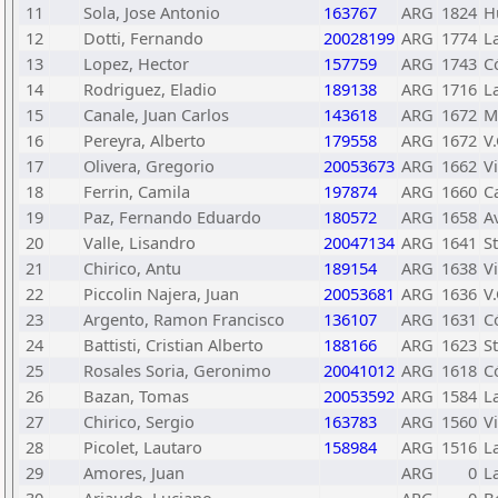
11
Sola, Jose Antonio
163767
ARG
1824
H
12
Dotti, Fernando
20028199
ARG
1774
L
13
Lopez, Hector
157759
ARG
1743
C
14
Rodriguez, Eladio
189138
ARG
1716
L
15
Canale, Juan Carlos
143618
ARG
1672
M
16
Pereyra, Alberto
179558
ARG
1672
V
17
Olivera, Gregorio
20053673
ARG
1662
V
18
Ferrin, Camila
197874
ARG
1660
C
19
Paz, Fernando Eduardo
180572
ARG
1658
A
20
Valle, Lisandro
20047134
ARG
1641
S
21
Chirico, Antu
189154
ARG
1638
V
22
Piccolin Najera, Juan
20053681
ARG
1636
V.
23
Argento, Ramon Francisco
136107
ARG
1631
C
24
Battisti, Cristian Alberto
188166
ARG
1623
S
25
Rosales Soria, Geronimo
20041012
ARG
1618
C
26
Bazan, Tomas
20053592
ARG
1584
L
27
Chirico, Sergio
163783
ARG
1560
V
28
Picolet, Lautaro
158984
ARG
1516
L
29
Amores, Juan
ARG
0
L