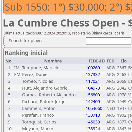
Sub 1550: 1°) $30.000; 2°) $
La Cumbre Chess Open - 
Última actualización08.12.2024 20:20:13, Propietario/Última carga: pparis
Search for player
Ranking inicial
No.
Nombre
FIDE-ID
FED
Elo
1
IM
Tempone, Marcelo
100269
ARG
2367
Bs
2
FM
Perez, Daniel
137332
ARG
2263
L
3
Tomeo, Nicolas
117021
ARG
2068
L
4
Hutt, Alejandro Gabriel
104973
ARG
2042
C
5
Gomez, Roberto Alejandro
156809
ARG
1978
V
6
Richard, Patrick Jorge
142409
ARG
1949
C
7
Lammers, Anton
1054660
NED
1947
L
8
Perafan, Franco
133710
ARG
1902
J
9
Tornquist, Carlos
146030
ARG
1877
C
10
Moyano, Marco
138924
ARG
1843
H