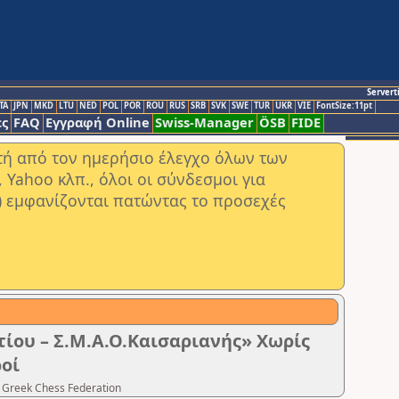
Servert
TA
JPN
MKD
LTU
NED
POL
POR
ROU
RUS
SRB
SVK
SWE
TUR
UKR
VIE
FontSize:11pt
ς
FAQ
Εγγραφή Online
Swiss-Manager
ÖSB
FIDE
στή από τον ημερήσιο έλεγχο όλων των
ahoo κλπ., όλοι οι σύνδεσμοι για
) εμφανίζονται πατώντας το προσεχές
ίου – Σ.Μ.Α.Ο.Καισαριανής» Χωρίς
ροί
 Greek Chess Federation