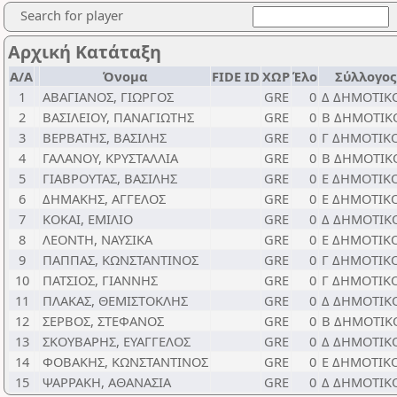
Search for player
Αρχική Κατάταξη
Α/Α
Όνομα
FIDE ID
ΧΩΡ
Έλο
Σύλλογος
1
ΑΒΑΓΙΑΝΟΣ, ΓΙΩΡΓΟΣ
GRE
0
Δ ΔΗΜΟΤΙΚ
2
ΒΑΣΙΛΕΙΟΥ, ΠΑΝΑΓΙΩΤΗΣ
GRE
0
Β ΔΗΜΟΤΙΚ
3
ΒΕΡΒΑΤΗΣ, ΒΑΣΙΛΗΣ
GRE
0
Γ ΔΗΜΟΤΙΚ
4
ΓΑΛΑΝΟΥ, ΚΡΥΣΤΑΛΛΙΑ
GRE
0
Β ΔΗΜΟΤΙΚ
5
ΓΙΑΒΡΟΥΤΑΣ, ΒΑΣΙΛΗΣ
GRE
0
Ε ΔΗΜΟΤΙΚ
6
ΔΗΜΑΚΗΣ, ΑΓΓΕΛΟΣ
GRE
0
Ε ΔΗΜΟΤΙΚ
7
ΚΟΚΑΙ, ΕΜΙΛΙΟ
GRE
0
Δ ΔΗΜΟΤΙΚ
8
ΛΕΟΝΤΗ, ΝΑΥΣΙΚΑ
GRE
0
Ε ΔΗΜΟΤΙΚ
9
ΠΑΠΠΑΣ, ΚΩΝΣΤΑΝΤΙΝΟΣ
GRE
0
Γ ΔΗΜΟΤΙΚ
10
ΠΑΤΣΙΟΣ, ΓΙΑΝΝΗΣ
GRE
0
Γ ΔΗΜΟΤΙΚ
11
ΠΛΑΚΑΣ, ΘΕΜΙΣΤΟΚΛΗΣ
GRE
0
Δ ΔΗΜΟΤΙΚ
12
ΣΕΡΒΟΣ, ΣΤΕΦΑΝΟΣ
GRE
0
B ΔΗΜΟΤΙΚ
13
ΣΚΟΥΒΑΡΗΣ, ΕΥΑΓΓΕΛΟΣ
GRE
0
Δ ΔΗΜΟΤΙΚ
14
ΦΟΒΑΚΗΣ, ΚΩΝΣΤΑΝΤΙΝΟΣ
GRE
0
Ε ΔΗΜΟΤΙΚ
15
ΨΑΡΡΑΚΗ, ΑΘΑΝΑΣΙΑ
GRE
0
Δ ΔΗΜΟΤΙΚ