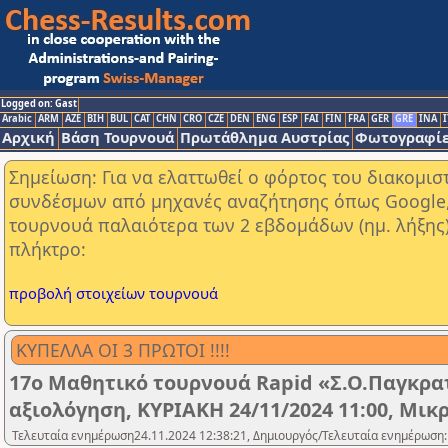
Logged on: Gast
Arabic
ARM
AZE
BIH
BUL
CAT
CHN
CRO
CZE
DEN
ENG
ESP
FAI
FIN
FRA
GER
GRE
INA
I
Αρχική
Βάση Τουρνουά
Πρωτάθλημα Αυστρίας
Φωτογραφίε
Σημείωση: Για να ελαττωθεί ο φόρτος του διακομι
συνδέσμων από μηχανές αναζήτησης όπως Google, Y
τουρνουά παλαιότερα των 2 εβδομάδων (ημ. λήξης
πλήκτρο:
προβολή στοιχείων τουρνουά
ΚΥΠΕΛΛΑ ΟΙ 3 ΠΡΩΤΟΙ !!!!
17ο Μαθητικό τουρνουά Rapid «Σ.Ο.Παγκρατ
αξιολόγηση, ΚΥΡΙΑΚΗ 24/11/2024 11:00, Μικ
Τελευταία ενημέρωση24.11.2024 12:38:21, Δημιουργός/Τελευταία ενημέρωση: