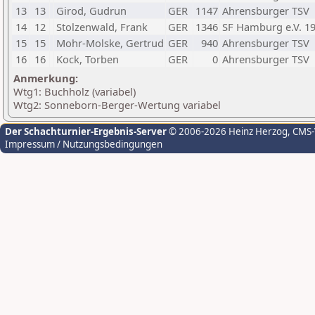
13
13
Girod, Gudrun
GER
1147
Ahrensburger TSV
14
12
Stolzenwald, Frank
GER
1346
SF Hamburg e.V. 1
15
15
Mohr-Molske, Gertrud
GER
940
Ahrensburger TSV
16
16
Kock, Torben
GER
0
Ahrensburger TSV
Anmerkung:
Wtg1: Buchholz (variabel)
Wtg2: Sonneborn-Berger-Wertung variabel
Der Schachturnier-Ergebnis-Server
© 2006-2026 Heinz Herzog
, CMS
Impressum / Nutzungsbedingungen