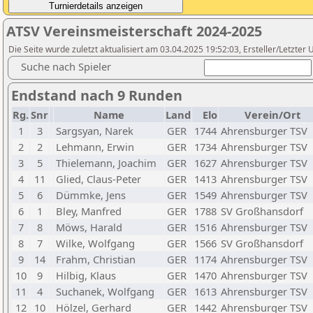
ATSV Vereinsmeisterschaft 2024-2025
Die Seite wurde zuletzt aktualisiert am 03.04.2025 19:52:03, Ersteller/Letzte
Suche nach Spieler
Endstand nach 9 Runden
Rg.
Snr
Name
Land
Elo
Verein/Ort
1
3
Sargsyan, Narek
GER
1744
Ahrensburger TSV
2
2
Lehmann, Erwin
GER
1734
Ahrensburger TSV
3
5
Thielemann, Joachim
GER
1627
Ahrensburger TSV
4
11
Glied, Claus-Peter
GER
1413
Ahrensburger TSV
5
6
Dümmke, Jens
GER
1549
Ahrensburger TSV
6
1
Bley, Manfred
GER
1788
SV Großhansdorf
7
8
Möws, Harald
GER
1516
Ahrensburger TSV
8
7
Wilke, Wolfgang
GER
1566
SV Großhansdorf
9
14
Frahm, Christian
GER
1174
Ahrensburger TSV
10
9
Hilbig, Klaus
GER
1470
Ahrensburger TSV
11
4
Suchanek, Wolfgang
GER
1613
Ahrensburger TSV
12
10
Hölzel, Gerhard
GER
1442
Ahrensburger TSV