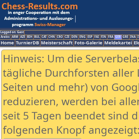
Logged on: Gast
Arabic
ARM
AZE
BIH
BUL
CAT
CHN
CRO
CZE
DEN
ENG
ESP
FAI
FIN
FRA
GER
GRE
INA
I
Home
TurnierDB
Meisterschaft
Foto-Galerie
Meldekartei
El
Hinweis: Um die Serverbela
tägliche Durchforsten aller 
Seiten und mehr) von Goog
reduzieren, werden bei alle
seit 5 Tagen beendet sind d
folgenden Knopf angezeigt