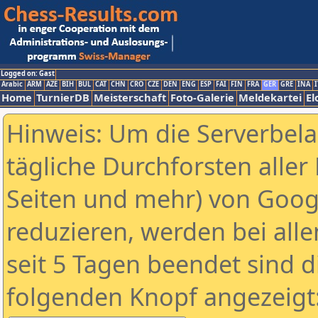
Logged on: Gast
Arabic
ARM
AZE
BIH
BUL
CAT
CHN
CRO
CZE
DEN
ENG
ESP
FAI
FIN
FRA
GER
GRE
INA
I
Home
TurnierDB
Meisterschaft
Foto-Galerie
Meldekartei
El
Hinweis: Um die Serverbel
tägliche Durchforsten aller 
Seiten und mehr) von Goog
reduzieren, werden bei alle
seit 5 Tagen beendet sind d
folgenden Knopf angezeigt