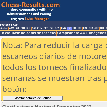
Logged on: Gast
Arabic
ARM
AZE
BIH
BUL
CAT
CHN
CRO
CZE
DEN
ENG
ESP
FAI
FIN
FRA
GER
GRE
INA
I
Inicio
Base de datos de torneos
Campeonato AUT
Imágenes
Nota: Para reducir la carga 
escaneos diarios de motor
todos los torneos finalizad
semanas se muestran tras p
botón:
Clasificatorio Nacional Femenino 2013