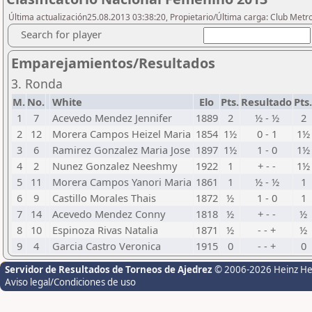
Última actualización25.08.2013 03:38:20, Propietario/Última carga: Club Metr
Search for player
Emparejamientos/Resultados
3. Ronda
M.
No.
White
Elo
Pts.
Resultado
Pts.
1
7
Acevedo Mendez Jennifer
1889
2
½ - ½
2
2
12
Morera Campos Heizel Maria
1854
1½
0 - 1
1½
3
6
Ramirez Gonzalez Maria Jose
1897
1½
1 - 0
1½
4
2
Nunez Gonzalez Neeshmy
1922
1
+ - -
1½
5
11
Morera Campos Yanori Maria
1861
1
½ - ½
1
6
9
Castillo Morales Thais
1872
½
1 - 0
1
7
14
Acevedo Mendez Conny
1818
½
+ - -
½
8
10
Espinoza Rivas Natalia
1871
½
- - +
½
9
4
Garcia Castro Veronica
1915
0
- - +
0
Servidor de Resultados de Torneos de Ajedrez
© 2006-2026 Heinz H
Aviso legal/Condiciones de uso