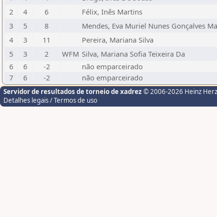
2
4
6
Félix, Inês Martins
3
5
8
Mendes, Eva Muriel Nunes Gonçalves Ma
4
3
11
Pereira, Mariana Silva
5
3
2
WFM
Silva, Mariana Sofia Teixeira Da
6
6
-2
não emparceirado
7
6
-2
não emparceirado
Servidor de resultados de torneio de xadrez
© 2006-2026 Heinz Her
Detalhes legais / Termos de uso