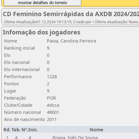
CD Feminino Semirrápidas da AXDB 2024/20
Última Atualização01.12.2024 19:13:19, Criado por / Última atualização: Nun
Infomação dos jogadores
Nome
Paiva, Carolina Ferreira
Ranking inicial
9
Elo
0
Elo nacional
0
Elo internacional
0
Performance
1228
Pontos
2
Lugar
9
Federação
POR
Clube/Cidade
Adcca
Número nacional
48001
Ano de nascimento
2011
Rd.
Tab.
Nº.Inic.
Nome
1
4
4
Braga, Inês De Sousa