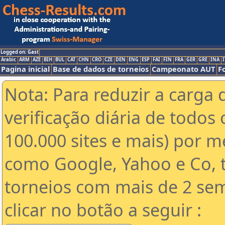
Logged on: Gast
Arabic
ARM
AZE
BIH
BUL
CAT
CHN
CRO
CZE
DEN
ENG
ESP
FAI
FIN
FRA
GER
GRE
INA
I
Pagina inicial
Base de dados de torneios
Campeonato AUT
F
Nota: Para reduzir a carga 
verificação diária de todos 
100.000 sites e mais) por 
como Google, Yahoo e Co, t
torneios com mais de 2 se
clicar no botão a seguir :