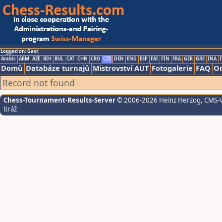
Logged on: Gast
Arabic
ARM
AZE
BIH
BUL
CAT
CHN
CRO
CZE
DEN
ENG
ESP
FAI
FIN
FRA
GER
GRE
INA
I
Domů
Databáze turnajů
Mistrovství AUT
Fotogalerie
FAQ
On
Record not found
Chess-Tournament-Results-Server
© 2006-2026 Heinz Herzog
, CMS-
tiráž