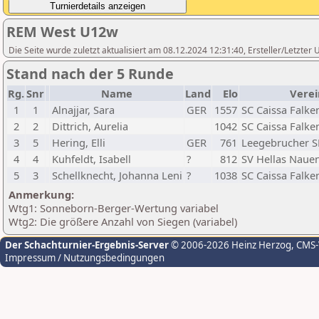
REM West U12w
Die Seite wurde zuletzt aktualisiert am 08.12.2024 12:31:40, Ersteller/Letzte
Stand nach der 5 Runde
Rg.
Snr
Name
Land
Elo
Verei
1
1
Alnajjar, Sara
GER
1557
SC Caissa Falken
2
2
Dittrich, Aurelia
1042
SC Caissa Falken
3
5
Hering, Elli
GER
761
Leegebrucher S
4
4
Kuhfeldt, Isabell
?
812
SV Hellas Nauen 
5
3
Schellknecht, Johanna Leni
?
1038
SC Caissa Falken
Anmerkung:
Wtg1: Sonneborn-Berger-Wertung variabel
Wtg2: Die größere Anzahl von Siegen (variabel)
Der Schachturnier-Ergebnis-Server
© 2006-2026 Heinz Herzog
, CMS
Impressum / Nutzungsbedingungen