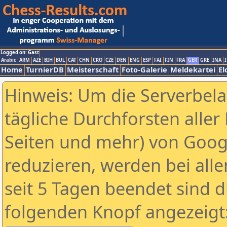
Logged on: Gast
Arabic
ARM
AZE
BIH
BUL
CAT
CHN
CRO
CZE
DEN
ENG
ESP
FAI
FIN
FRA
GER
GRE
INA
I
Home
TurnierDB
Meisterschaft
Foto-Galerie
Meldekartei
El
Hinweis: Um die Serverbel
tägliche Durchforsten aller 
Seiten und mehr) von Goog
reduzieren, werden bei alle
seit 5 Tagen beendet sind d
folgenden Knopf angezeigt