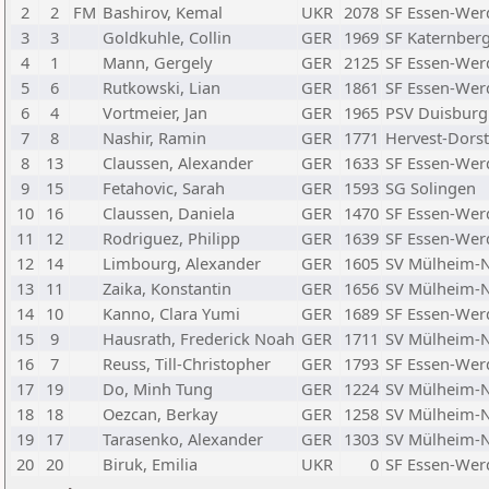
2
2
FM
Bashirov, Kemal
UKR
2078
SF Essen-Wer
3
3
Goldkuhle, Collin
GER
1969
SF Katernber
4
1
Mann, Gergely
GER
2125
SF Essen-Wer
5
6
Rutkowski, Lian
GER
1861
SF Essen-Wer
6
4
Vortmeier, Jan
GER
1965
PSV Duisburg
7
8
Nashir, Ramin
GER
1771
Hervest-Dors
8
13
Claussen, Alexander
GER
1633
SF Essen-Wer
9
15
Fetahovic, Sarah
GER
1593
SG Solingen
10
16
Claussen, Daniela
GER
1470
SF Essen-Wer
11
12
Rodriguez, Philipp
GER
1639
SF Essen-Wer
12
14
Limbourg, Alexander
GER
1605
SV Mülheim-
13
11
Zaika, Konstantin
GER
1656
SV Mülheim-
14
10
Kanno, Clara Yumi
GER
1689
SF Essen-Wer
15
9
Hausrath, Frederick Noah
GER
1711
SV Mülheim-
16
7
Reuss, Till-Christopher
GER
1793
SF Essen-Wer
17
19
Do, Minh Tung
GER
1224
SV Mülheim-
18
18
Oezcan, Berkay
GER
1258
SV Mülheim-
19
17
Tarasenko, Alexander
GER
1303
SV Mülheim-
20
20
Biruk, Emilia
UKR
0
SF Essen-Wer