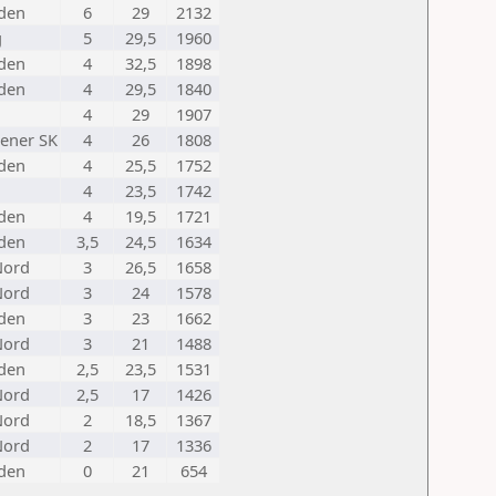
den
6
29
2132
g
5
29,5
1960
den
4
32,5
1898
den
4
29,5
1840
4
29
1907
tener SK
4
26
1808
den
4
25,5
1752
4
23,5
1742
den
4
19,5
1721
den
3,5
24,5
1634
Nord
3
26,5
1658
Nord
3
24
1578
den
3
23
1662
Nord
3
21
1488
den
2,5
23,5
1531
Nord
2,5
17
1426
Nord
2
18,5
1367
Nord
2
17
1336
den
0
21
654