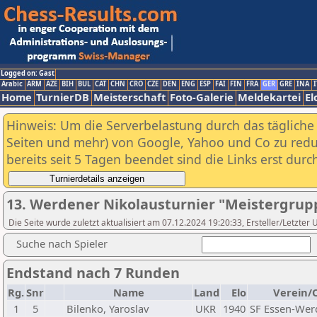
Logged on: Gast
Arabic
ARM
AZE
BIH
BUL
CAT
CHN
CRO
CZE
DEN
ENG
ESP
FAI
FIN
FRA
GER
GRE
INA
I
Home
TurnierDB
Meisterschaft
Foto-Galerie
Meldekartei
El
Hinweis: Um die Serverbelastung durch das tägliche D
Seiten und mehr) von Google, Yahoo und Co zu reduz
bereits seit 5 Tagen beendet sind die Links erst dur
13. Werdener Nikolausturnier "Meistergrup
Die Seite wurde zuletzt aktualisiert am 07.12.2024 19:20:33, Ersteller/Letzt
Suche nach Spieler
Endstand nach 7 Runden
Rg.
Snr
Name
Land
Elo
Verein/
1
5
Bilenko, Yaroslav
UKR
1940
SF Essen-Wer