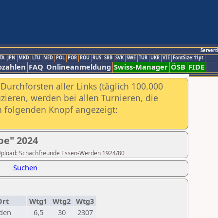
Servert
TA
JPN
MKD
LTU
NED
POL
POR
ROU
RUS
SRB
SVK
SWE
TUR
UKR
VIE
FontSize:11pt
ozahlen
FAQ
Onlineanmeldung
Swiss-Manager
ÖSB
FIDE
urchforsten aller Links (täglich 100.000
ieren, werden bei allen Turnieren, die
ch folgenden Knopf angezeigt:
pe" 2024
er Upload: Schachfreunde Essen-Werden 1924/80
Suchen
Ort
Wtg1
Wtg2
Wtg3
den
6,5
30
2307