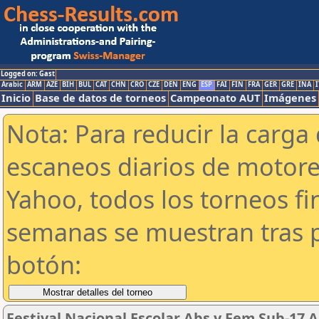
Logged on: Gast
Arabic
ARM
AZE
BIH
BUL
CAT
CHN
CRO
CZE
DEN
ENG
ESP
FAI
FIN
FRA
GER
GRE
INA
I
Inicio
Base de datos de torneos
Campeonato AUT
Imágenes
Nota: Para reducir la carga 
escaneos diarios de motor
Yahoo, todos los torneos f
semanas se muestran tras p
botón:
Festival Nacional Escolar Abs y Fem Sub-17 