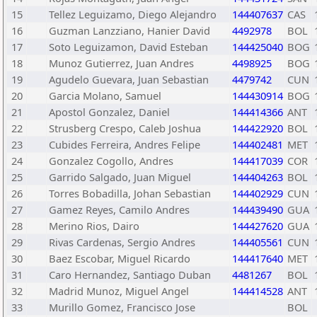
15
Tellez Leguizamo, Diego Alejandro
144407637
CAS
16
Guzman Lanzziano, Hanier David
4492978
BOL
17
Soto Leguizamon, David Esteban
144425040
BOG
18
Munoz Gutierrez, Juan Andres
4498925
BOG
19
Agudelo Guevara, Juan Sebastian
4479742
CUN
20
Garcia Molano, Samuel
144430914
BOG
21
Apostol Gonzalez, Daniel
144414366
ANT
22
Strusberg Crespo, Caleb Joshua
144422920
BOL
23
Cubides Ferreira, Andres Felipe
144402481
MET
24
Gonzalez Cogollo, Andres
144417039
COR
25
Garrido Salgado, Juan Miguel
144404263
BOL
26
Torres Bobadilla, Johan Sebastian
144402929
CUN
27
Gamez Reyes, Camilo Andres
144439490
GUA
28
Merino Rios, Dairo
144427620
GUA
29
Rivas Cardenas, Sergio Andres
144405561
CUN
30
Baez Escobar, Miguel Ricardo
144417640
MET
31
Caro Hernandez, Santiago Duban
4481267
BOL
32
Madrid Munoz, Miguel Angel
144414528
ANT
33
Murillo Gomez, Francisco Jose
BOL