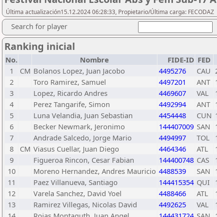
Última actualización15.12.2024 06:28:33, Propietario/Última carga: FECODAZ
Search for player
Ranking inicial
No.
Nombre
FIDE-ID
FED
1
CM
Bolanos Lopez, Juan Jacobo
4495276
CAU
2
Toro Ramirez, Samuel
4497201
ANT
3
Lopez, Ricardo Andres
4469607
VAL
4
Perez Tangarife, Simon
4492994
ANT
5
Luna Velandia, Juan Sebastian
4454448
CUN
6
Becker Newmark, Jeronimo
144407009
SAN
7
Andrade Salcedo, Jorge Mario
4494997
TOL
8
CM
Viasus Cuellar, Juan Diego
4464346
ATL
9
Figueroa Rincon, Cesar Fabian
144400748
CAS
10
Moreno Hernandez, Andres Mauricio
4488539
SAN
11
Paez Villanueva, Santiago
144415354
QUI
12
Varela Sanchez, David Yoel
4488466
ATL
13
Ramirez Villegas, Nicolas David
4492625
VAL
14
Rojas Montaguth, Juan Angel
144431724
SAN