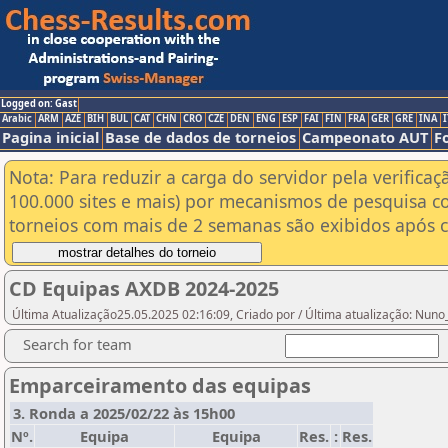
Logged on: Gast
Arabic
ARM
AZE
BIH
BUL
CAT
CHN
CRO
CZE
DEN
ENG
ESP
FAI
FIN
FRA
GER
GRE
INA
I
Pagina inicial
Base de dados de torneios
Campeonato AUT
F
Nota: Para reduzir a carga do servidor pela verificaç
100.000 sites e mais) por mecanismos de pesquisa c
torneios com mais de 2 semanas são exibidos após cl
CD Equipas AXDB 2024-2025
Última Atualização25.05.2025 02:16:09, Criado por / Última atualização: Nun
Search for team
Emparceiramento das equipas
3. Ronda a 2025/02/22 às 15h00
Nº.
Equipa
Equipa
Res.
:
Res.