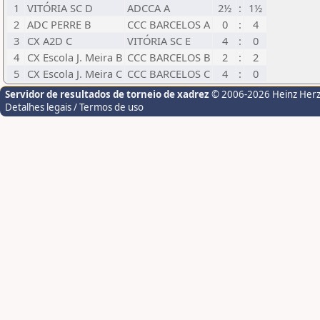
1
VITÓRIA SC D
ADCCA A
2½
:
1½
2
ADC PERRE B
CCC BARCELOS A
0
:
4
3
CX A2D C
VITÓRIA SC E
4
:
0
4
CX Escola J. Meira B
CCC BARCELOS B
2
:
2
5
CX Escola J. Meira C
CCC BARCELOS C
4
:
0
Servidor de resultados de torneio de xadrez
© 2006-2026 Heinz Her
Detalhes legais / Termos de uso