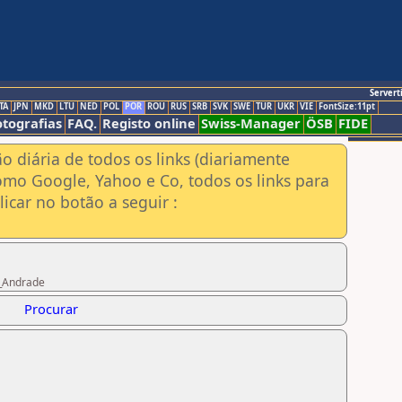
Servert
TA
JPN
MKD
LTU
NED
POL
POR
ROU
RUS
SRB
SVK
SWE
TUR
UKR
VIE
FontSize:11pt
otografias
FAQ.
Registo online
Swiss-Manager
ÖSB
FIDE
ão diária de todos os links (diariamente
omo Google, Yahoo e Co, todos os links para
icar no botão a seguir :
o_Andrade
Procurar