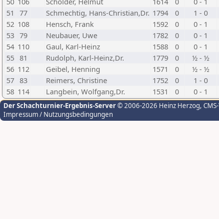
50
106
Scholder, Helmut
1614
0
0 - 1
51
77
Schmechtig, Hans-Christian,Dr.
1794
0
1 - 0
52
108
Hensch, Frank
1592
0
0 - 1
53
79
Neubauer, Uwe
1782
0
0 - 1
54
110
Gaul, Karl-Heinz
1588
0
0 - 1
55
81
Rudolph, Karl-Heinz,Dr.
1779
0
½ - ½
56
112
Geibel, Henning
1571
0
½ - ½
57
83
Reimers, Christine
1752
0
1 - 0
58
114
Langbein, Wolfgang,Dr.
1531
0
0 - 1
Der Schachturnier-Ergebnis-Server
© 2006-2026 Heinz Herzog
, CMS
Impressum / Nutzungsbedingungen