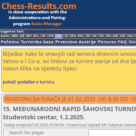
Logged on: Gast
Arabic
ARM
AZE
BIH
BUL
CAT
CHN
CRO
CZE
DEN
ENG
ESP
FAI
FIN
FRA
GER
GRE
INA
I
Početna
Turnirska baza
Prvenstvo Austrije
Pictures
FAQ
Onl
Bilješka: Kako bi smanjili rad servera dnevnim unoso
Yahoo-a i Co-a, svi linkovi za turnire starije od dva t
nakon klika na sljedeću tipku:
pokaži podatke o turniru
REGISTRACIJA IGRAČA JE 01.02.2025. OD 8:30 DO 
15. MEĐUNARODNI RAPID ŠAHOVSKI TURNIR
Studentski centar, 1.2.2025.
Zadnja izmjena07.02.2025 20:38:34, Creator/Last Upload: Mr. Sulejman Islamo
Search for player