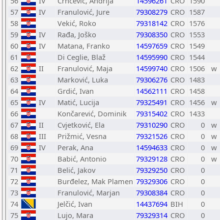
56
IV
Crnčević, Andrija
14596261
CRO
1590
57
IV
Franulović, Jure
79308279
CRO
1587
58
Vekić, Roko
79318142
CRO
1576
59
IV
Rađa, Joško
79308350
CRO
1553
60
IV
Matana, Franko
14597659
CRO
1549
61
Di Ceglie, Blaž
14595990
CRO
1544
62
II
Franulović, Maja
14599740
CRO
1506
w
63
Marković, Luka
79306276
CRO
1483
64
Grdić, Ivan
14562111
CRO
1458
65
IV
Matić, Lucija
79325491
CRO
1456
w
66
Končarević, Dominik
79315402
CRO
1433
67
II
Cvjetković, Ela
79310290
CRO
0
w
68
III
Prižmić, Vesna
79321526
CRO
0
w
69
IV
Perak, Ana
14594633
CRO
0
w
70
Babić, Antonio
79329128
CRO
0
w
71
Belić, Jakov
79329250
CRO
0
72
Burđelez, Mak Plamen
79329306
CRO
0
73
Franulović, Marjan
79308384
CRO
0
74
Jelčić, Ivan
14437694
BIH
0
75
Lujo, Mara
79329314
CRO
0