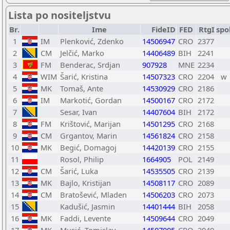
Lista po nositeljstvu
Br.
Ime
FideID
FED
RtgI
spo
1
IM
Plenković, Zdenko
14506947
CRO
2377
2
CM
Jelčić, Marko
14406489
BIH
2241
3
FM
Benderac, Srdjan
907928
MNE
2234
4
WIM
Šarić, Kristina
14507323
CRO
2204
w
5
MK
Tomaš, Ante
14530929
CRO
2186
6
IM
Markotić, Gordan
14500167
CRO
2172
7
Sesar, Ivan
14407604
BIH
2172
8
FM
Krištović, Marijan
14501295
CRO
2168
9
CM
Grgantov, Marin
14561824
CRO
2158
10
MK
Begić, Domagoj
14420139
CRO
2155
11
Rosol, Philip
1664905
POL
2149
12
CM
Šarić, Luka
14535505
CRO
2139
13
MK
Bajlo, Kristijan
14508117
CRO
2089
14
CM
Bratošević, Mladen
14506203
CRO
2073
15
Kadušić, Jasmin
14401444
BIH
2058
16
MK
Faddi, Levente
14509644
CRO
2049