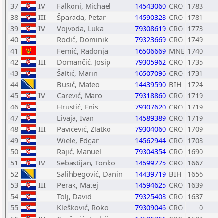
37
IV
Falkoni, Michael
14543060
CRO
1783
38
III
Šparada, Petar
14590328
CRO
1781
39
IV
Vojvoda, Luka
79308619
CRO
1773
40
Rodić, Dominik
79323669
CRO
1749
41
Femić, Radonja
16506669
MNE
1740
42
III
Domančić, Josip
79305962
CRO
1735
43
Šaltić, Marin
16507096
CRO
1731
44
Busić, Mateo
14439590
BIH
1724
45
IV
Carević, Maro
79318860
CRO
1719
46
Hrustić, Enis
79307620
CRO
1719
47
Livaja, Ivan
14589389
CRO
1719
48
III
Pavićević, Zlatko
79304060
CRO
1709
49
Wiele, Edgar
14562944
CRO
1708
50
Rajić, Manuel
79304354
CRO
1690
51
IV
Sebastijan, Tonko
14599775
CRO
1667
52
Salihbegović, Danin
14439719
BIH
1656
53
III
Perak, Matej
14594625
CRO
1639
54
Tolj, David
79325408
CRO
1637
55
Klešković, Roko
79309046
CRO
0