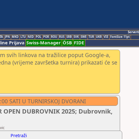
Servert
TA
JPN
MKD
LTU
NED
POL
POR
ROU
RUS
SRB
SVK
SWE
TUR
UKR
VIE
FontSize:11pt
ine Prijava
Swiss-Manager
ÖSB
FIDE
m svih linkova na tražilice poput Google-a,
jedna (vrijeme završetka turnira) prikazati će se
10:00 SATI U TURNIRSKOJ DVORANI
 OPEN DUBROVNIK 2025; Dubrovnik,
vic
Pretraži