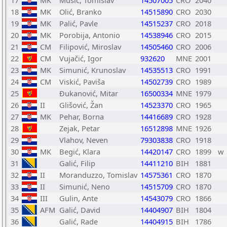
17
MK
Musić, Tomislav
14507005
CRO
2040
18
MK
Olić, Branko
14515890
CRO
2030
19
MK
Palić, Pavle
14515237
CRO
2018
20
MK
Porobija, Antonio
14538946
CRO
2015
21
CM
Filipović, Miroslav
14505460
CRO
2006
22
CM
Vujačić, Igor
932620
MNE
2001
23
MK
Simunić, Krunoslav
14535513
CRO
1991
24
CM
Viskić, Paviša
14502739
CRO
1989
25
Đukanović, Mitar
16500334
MNE
1979
26
II
Glišović, Žan
14523370
CRO
1965
27
MK
Pehar, Borna
14416689
CRO
1928
28
Zejak, Petar
16512898
MNE
1926
29
Vlahov, Neven
79303838
CRO
1918
30
MK
Begić, Klara
14420147
CRO
1899
w
31
Galić, Filip
14411210
BIH
1881
32
II
Moranduzzo, Tomislav
14575361
CRO
1870
33
II
Simunić, Neno
14515709
CRO
1870
34
III
Gulin, Ante
14543079
CRO
1866
35
AFM
Galić, David
14404907
BIH
1804
36
Galić, Rade
14404915
BIH
1786