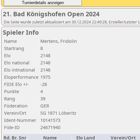
21. Bad Königshofen Open 2024
Die Seite wurde zuletzt aktualisiert am 30.12.2024 22:40:28, Ersteller/Letzte
Spieler Info
Name
Mertens, Fridolin
Startrang
8
Elo
2148
Elo national
2148
Elo intnational
2148
Eloperformance
1975
FIDE Elo +/-
-28
Punkte
4
Rang
39
Föderation
GER
Verein/Ort
SG 1871 Löberitz
Ident-Nummer
10141573
Fide-ID
24671940
Rd.
Br.
Snr
Name
Elo
Land
Verein/Ort