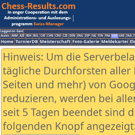
Logged on: Gast
Arabic
ARM
AZE
BIH
BUL
CAT
CHN
CRO
CZE
DEN
ENG
ESP
FAI
FIN
FRA
GER
GRE
INA
I
Home
TurnierDB
Meisterschaft
Foto-Galerie
Meldekartei
El
Hinweis: Um die Serverbel
tägliche Durchforsten aller 
Seiten und mehr) von Goog
reduzieren, werden bei alle
seit 5 Tagen beendet sind d
folgenden Knopf angezeigt