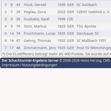
1
8
43
Hock, Gerold
1939
GER
SC Sulzbach
2
7
29
Peglau, Dora
2022
GER
SZENT Seeblick e. V.
3
9
35
Dusbaba, Karel
1996
CZE
4
9
79
Stolz, Markus
1829
GER
TSG Apolda
5
14
74
Frischmann, Lucas
1835
GER
Zwickauer SC
6
14
47
Gehrig, Thomas
1932
GER
SC Maßbach 1951
7
17
48
Zimmermann, Jens
1925
GER
Post-SV Memmingen
*) Die ELodifferenz beträgt mehr als 400 Punkte. Sie wurde auf 
Der Schachturnier-Ergebnis-Server
© 2006-2026 Heinz Herzog
, CMS
Impressum / Nutzungsbedingungen